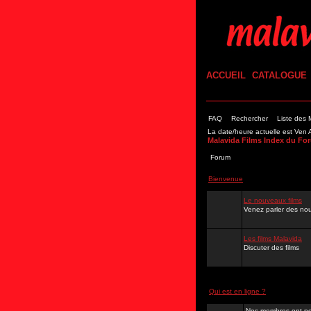
ACCUEIL
CATALOGUE
FAQ
Rechercher
Liste des
La date/heure actuelle est Ve
Malavida Films Index du Fo
Forum
Bienvenue
Le nouveaux films
Venez parler des nou
Les films Malavida
Discuter des films
Qui est en ligne ?
Nos membres ont po