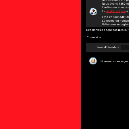
Nous avons
4360
me
L'utilisateur enregi
Le
mod AntiSpam
a
Il y a en tout
239
uti
Le record du nombre 
Utilisateurs enregis
Ces donn�es sont bas�es sur les
Connexion
Nom d'utilisateur:
Nouveaux messages