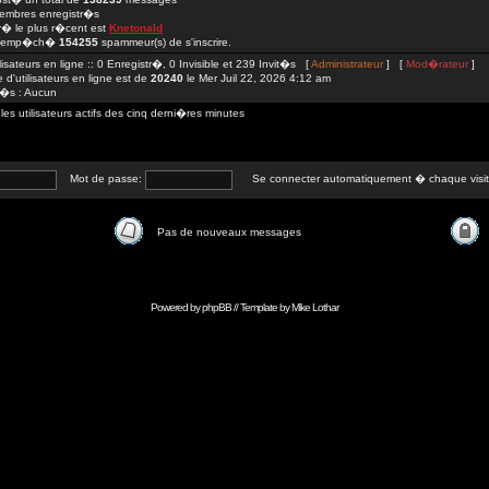
mbres enregistr�s
str� le plus r�cent est
Knetonald
 emp�ch�
154255
spammeur(s) de s'inscrire.
lisateurs en ligne :: 0 Enregistr�, 0 Invisible et 239 Invit�s [
Administrateur
] [
Mod�rateur
]
d'utilisateurs en ligne est de
20240
le Mer Juil 22, 2026 4:12 am
tr�s : Aucun
 utilisateurs actifs des cinq derni�res minutes
Mot de passe:
Se connecter automatiquement � chaque visi
Pas de nouveaux messages
Powered by
phpBB
// Template by
Mike Lothar