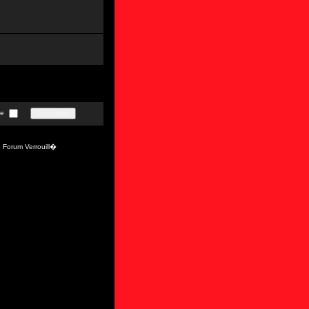
te
Forum Verrouill�