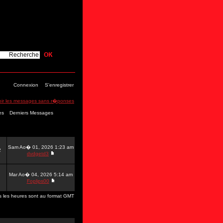
Connexion
S'enregistrer
oir les messages sans r�ponses
es
Derniers Messages
Sam Ao� 01, 2026 1:23 am
2
dvdgetd3
Mar Ao� 04, 2026 5:14 am
Foplips00
s les heures sont au format GMT