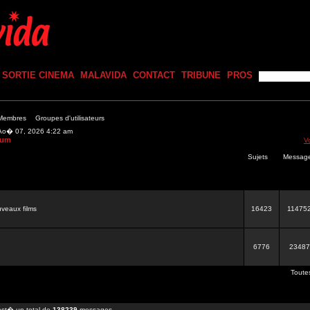
SORTIE CINEMA
MALAVIDA
CONTACT
TRIBUNE
PROS
 Membres
Groupes d'utilisateurs
n Ao� 07, 2026 4:22 am
rum
V
Sujets
Messag
veaux films
16423
11475
6776
23487
Toute
st� un total de
138239
messages