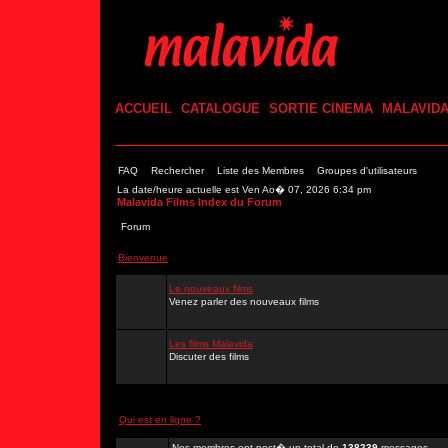
ACCUEIL
CATALOGUE
SORTIE CINEMA
MALAVID
FAQ
Rechercher
Liste des Membres
Groupes d'utilisateurs
La date/heure actuelle est Ven Ao� 07, 2026 6:34 pm
Malavida Films Index du Forum
Forum
Bienvenue
Le nouveaux films
Venez parler des nouveaux films
Les films Malavida
Discuter des films
Qui est en ligne ?
Nos membres ont post� un total de
138239
messages