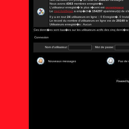
Nous avons
4363
membres enregistr�s
L'utilisateur enregistr� le plus r�cent est
geronimoace
Le
mod AntiSpam
a emp�ch�
154297
spammeur(s) de s'in
Il y a en tout
24
utilisateurs en ligne :: 0 Enregistr�, 0 Invi
Le record du nombre d'utilisateurs en ligne est de
20240
le
Utilisateurs enregistr�s : Aucun
Ces donn�es sont bas�es sur les utilisateurs actifs des cinq derni�re
Connexion
Nom d'utilisateur:
Mot de passe:
Nouveaux messages
Pas de
Powered b