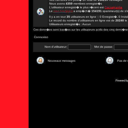
Nous avons
4359
membres enregistr�s
L'utilisateur enregistr� le plus r�cent est
Cocopiranha
Le
mod AntiSpam
a emp�ch�
154191
spammeur(s) de s'in
Il y a en tout
35
utilisateurs en ligne :: 0 Enregistr�, 0 Invi
Le record du nombre d'utilisateurs en ligne est de
20240
le
Utilisateurs enregistr�s : Aucun
Ces donn�es sont bas�es sur les utilisateurs actifs des cinq derni�re
Connexion
Nom d'utilisateur:
Mot de passe:
Nouveaux messages
Pas de
Powered b