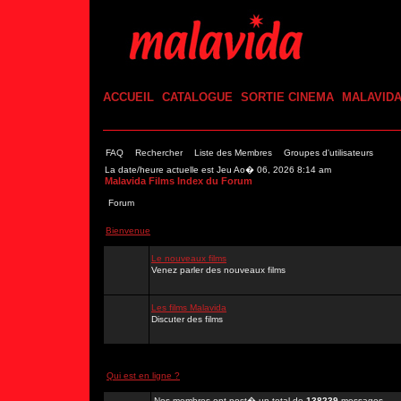
ACCUEIL
CATALOGUE
SORTIE CINEMA
MALAVID
FAQ
Rechercher
Liste des Membres
Groupes d'utilisateurs
La date/heure actuelle est Jeu Ao� 06, 2026 8:14 am
Malavida Films Index du Forum
Forum
Bienvenue
Le nouveaux films
Venez parler des nouveaux films
Les films Malavida
Discuter des films
Qui est en ligne ?
Nos membres ont post� un total de
138239
messages