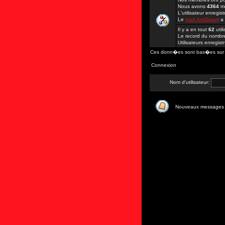
Nous avons
4364
me
L'utilisateur enregi
Le
mod AntiSpam
a
Il y a en tout
62
util
Le record du nombre 
Utilisateurs enregis
Ces donn�es sont bas�es sur les
Connexion
Nom d'utilisateur:
Nouveaux messages