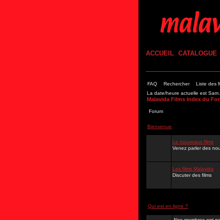
ACCUEIL
CATALOGUE
FAQ
Rechercher
Liste des
La date/heure actuelle est Sa
Malavida Films Index du Fo
Forum
Bienvenue
Le nouveaux films
Venez parler des nou
Les films Malavida
Discuter des films
Qui est en ligne ?
Nos membres ont po