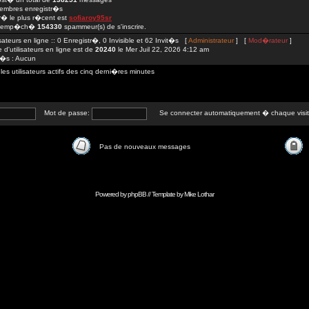
mbres enregistr�s
str� le plus r�cent est
sofiaroy95sr
 emp�ch�
154330
spammeur(s) de s'inscrire.
isateurs en ligne :: 0 Enregistr�, 0 Invisible et 62 Invit�s [
Administrateur
] [
Mod�rateur
]
d'utilisateurs en ligne est de
20240
le Mer Juil 22, 2026 4:12 am
tr�s : Aucun
 utilisateurs actifs des cinq derni�res minutes
Mot de passe:
Se connecter automatiquement � chaque visi
Pas de nouveaux messages
Powered by
phpBB
// Template by
Mike Lothar