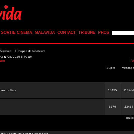
SORTIE CINEMA
MALAVIDA
CONTACT
TRIBUNE
PROS
 Membres
Groupes d'utilisateurs
m Ao� 08, 2026 5:40 am
rum
V
Sujets
Messag
veaux films
16435
114764
6776
23487
Toute
st� un total de
138251
messages