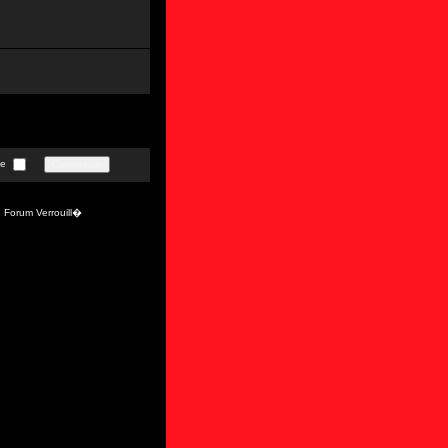
te
Forum Verrouill�