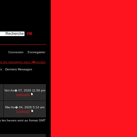
Connexion
S'enregistrer
oir les messages sans r�ponses
es
Derniers Messages
Ven Ao� 07, 2026 11:56 pm
dvdgetd3
Mar Ao� 04, 2026 5:14 am
Foplips00
s les heures sont au format GMT