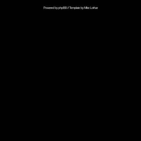
Powered by
phpBB
// Template by
Mike Lothar