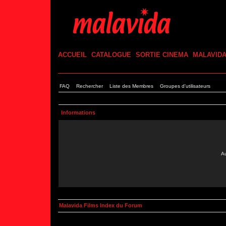
ACCUEIL
CATALOGUE
SORTIE CINEMA
MALAVID
FAQ
Rechercher
Liste des Membres
Groupes d'utilisateurs
Informations
Au
Malavida Films Index du Forum