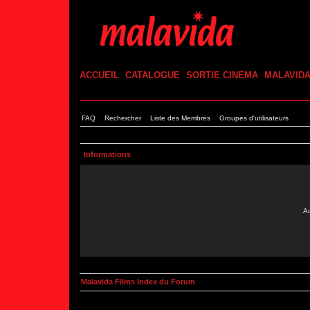
ACCUEIL
CATALOGUE
SORTIE CINEMA
MALAVID
FAQ
Rechercher
Liste des Membres
Groupes d'utilisateurs
Informations
Au
Malavida Films Index du Forum