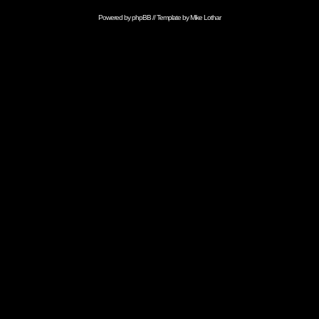
Powered by
phpBB
// Template by
Mike Lothar