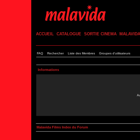
ACCUEIL
CATALOGUE
SORTIE CINEMA
MALAVID
FAQ
Rechercher
Liste des Membres
Groupes d'utilisateurs
Informations
Au
Malavida Films Index du Forum