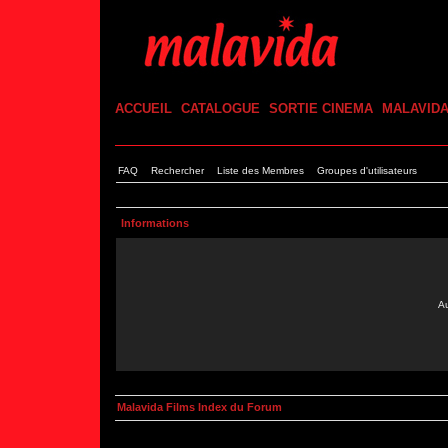
ACCUEIL
CATALOGUE
SORTIE CINEMA
MALAVID
FAQ
Rechercher
Liste des Membres
Groupes d'utilisateurs
Informations
Au
Malavida Films Index du Forum