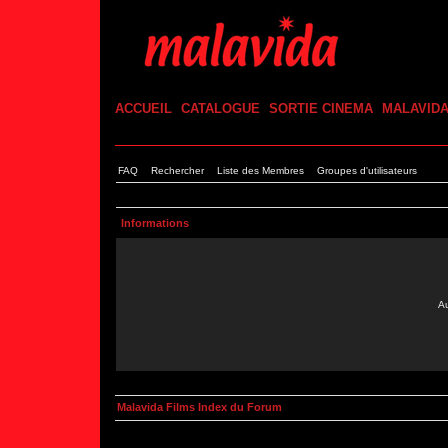
ACCUEIL
CATALOGUE
SORTIE CINEMA
MALAVID
FAQ
Rechercher
Liste des Membres
Groupes d'utilisateurs
Informations
Au
Malavida Films Index du Forum