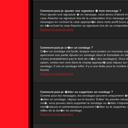
Comment puis-je ajouter une signature � mon message ?
Pour ajouter une signature � un message, vous devez d'abord en 
case
Attacher sa signature
lors de la composition d'un message po
messages en cochant la case appropri�e dans votre profil (vous 
en d�cochant la case Attacher sa signature lors de sa compositio
Revenir en haut de page
Comment puis-je cr�er un sondage ?
Cr�er un sondage est facile; lorsque vous postez un nouveau sujet
apercevoir une partie
Ajouter un sondage
dans le formulaire en d
n'avez probablement pas le droit de cr�er des sondages). Vous de
option, entrez son nom dans le champ appropri� puis cliquez sur
sondage; 0 est un sondage infini. Il y a une limite pour le nombre d
forum).
Revenir en haut de page
Comment puis-je �diter ou supprimer un sondage ?
Comme pour les messages, les sondages peuvent uniquement �tre 
�diter un sondage, cliquez sur le bouton 'Editer' du premier messa
vot�, vous pouvez alors supprimer le sondage ou �diter n'import
mod�rateurs et administrateurs pourront l'�diter ou le supprimer,
milieu de la dur�e du sondage.
Revenir en haut de page