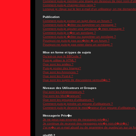
Comment puis-je montrer une image en dessous de mon nom d'util
Comment puis-je changer mon rang ?
Lorsque je clique sur le lien e-mail d'un utilisateur, on me demand
Publication
Comment puis-je poster un sujet dans un forum ?
Comment puis-je �diter ou supprimer un message ?
Comment puis-je ajouter une signature � mon message ?
Comment puis-je cr�er un sondage ?
Comment puis-je �diter ou supprimer un sondage ?
Pourquoi ne puis-je pas acc�der � un forum ?
Pourquoi ne puis-je pas voter dans un sondage ?
Mise en forme et types de sujets
Qu'est-ce que le BBCode ?
Puis-je utiliser le HTML?
Que sont les smilies ?
Puis-je poster des Images?
Que sont les Annonces ?
Que sont les Post-it ?
Que sont les sujets de discussions verrouill�s ?
Niveaux des Utilisateurs et Groupes
Qui sont les Administrateurs ?
Qui sont les Mod�rateurs?
Que sont les groupes d'utilisateurs ?
Comment puis-je joindre un groupe d'utilisateurs ?
Comment puis-je devenir le mod�rateur d'un groupe d'utilisateurs
Messagerie Priv�e
Je ne peux pas envoyer de messages priv�s !
Je continue de recevoir des messages priv�s non-d�sir�s !
J'ai re�u un e-mail abusif ou de spamming de quelqu'un sur ce fo
phpBB 2