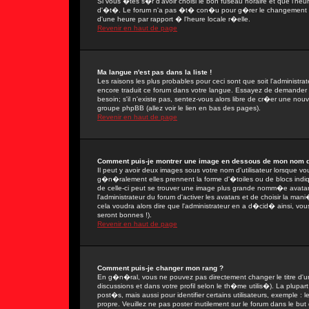
Si vous �tes s�r d'avoir choisi le bon fuseau horaire et que l'heu
d'�t�. Le forum n'a pas �t� con�u pour g�rer le changement ent
d'une heure par rapport � l'heure locale r�elle.
Revenir en haut de page
Ma langue n'est pas dans la liste !
Les raisons les plus probables pour ceci sont que soit l'administra
encore traduit ce forum dans votre langue. Essayez de demander � 
besoin; s'il n'existe pas, sentez-vous alors libre de cr�er une nou
groupe phpBB (allez voir le lien en bas des pages).
Revenir en haut de page
Comment puis-je montrer une image en dessous de mon nom d'u
Il peut y avoir deux images sous votre nom d'utilisateur lorsque 
g�n�ralement elles prennent la forme d'�toiles ou de blocs indi
de celle-ci peut se trouver une image plus grande nomm�e avatar
l'administrateur du forum d'activer les avatars et de choisir la man
cela voudra alors dire que l'administrateur en a d�cid� ainsi, vo
seront bonnes !).
Revenir en haut de page
Comment puis-je changer mon rang ?
En g�n�ral, vous ne pouvez pas directement changer le titre d'un 
discussions et dans votre profil selon le th�me utilis�). La plupa
post�s, mais aussi pour identifier certains utilisateurs, exemple :
propre. Veuillez ne pas poster inutilement sur le forum dans le b