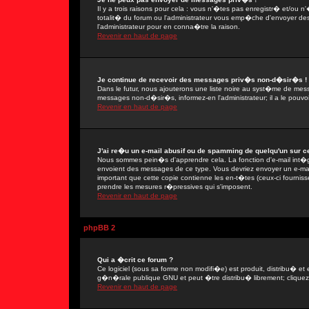
Il y a trois raisons pour cela : vous n'�tes pas enregistr� et/ou
totalit� du forum ou l'administrateur vous emp�che d'envoyer de
l'administrateur pour en conna�tre la raison.
Revenir en haut de page
Je continue de recevoir des messages priv�s non-d�sir�s !
Dans le futur, nous ajouterons une liste noire au syst�me de mes
messages non-d�sir�s, informez-en l'administrateur; il a le pou
Revenir en haut de page
J'ai re�u un e-mail abusif ou de spamming de quelqu'un sur ce
Nous sommes pein�s d'apprendre cela. La fonction d'e-mail int�gr
envoient des messages de ce type. Vous devriez envoyer un e-mail
important que cette copie contienne les en-t�tes (ceux-ci fournisse
prendre les mesures r�pressives qui s'imposent.
Revenir en haut de page
phpBB 2
Qui a �crit ce forum ?
Ce logiciel (sous sa forme non modifi�e) est produit, distribu� et 
g�n�rale publique GNU et peut �tre distribu� librement; cliquez s
Revenir en haut de page