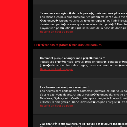
Je me suis enregistr� dans le pass�, mais ne peux plus me 
Les raisons les plus probables pour ce probl�me sont : vous avez e
�t� envoy� lorsque vous vous �tes enregistr�) ou l'administrate
dernier cas, peut-�tre alors que vous n'avez rien post� ? Il est 
n'ayant rien post� afin de r�duire la taille de la base de donn�e
Revenir en haut de page
Pr�f�rences et param�tres des Utilisateurs
Comment puis-je changer mes pr�f�rences ?
Toutes vos pr�f�rences (si vous �tes enregistr�) sont stock�es d
(g�n�ralement en haut des pages, mais cela peut ne pas �tre le
Revenir en haut de page
Les heures ne sont pas correctes !
Les heures sont certainement correctes; toutefois, ce que vous po
c'est le cas, vous devriez changer vos pr�f�rences dans votre prof
New York, Sydney, etc. Veuillez noter que changer le fuseau hora
utilisateurs enregistr�s. Donc, si vous n'�tes pas enregistr�, c'es
Revenir en haut de page
J'ai chang� le fuseau horaire et l'heure est toujours incorrecte