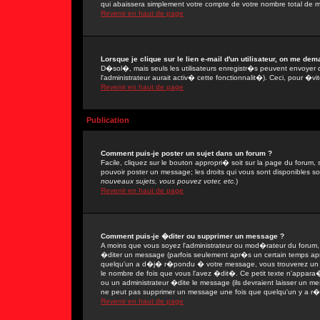
qui abaissera simplement votre compte de votre nombre total de 
Revenir en haut de page
Lorsque je clique sur le lien e-mail d'un utilisateur, on me de
D�sol�, mais seuls les utilisateurs enregistr�s peuvent envoyer 
l'administrateur aurait activ� cette fonctionnalit�). Ceci, pour �vi
Revenir en haut de page
Publication
Comment puis-je poster un sujet dans un forum ?
Facile, cliquez sur le bouton appropri� soit sur la page du forum, 
pouvoir poster un message; les droits qui vous sont disponibles son
nouveaux sujets, vous pouvez voter, etc.
)
Revenir en haut de page
Comment puis-je �diter ou supprimer un message ?
A moins que vous soyez l'administrateur ou mod�rateur du forum
�diter un message (parfois seulement apr�s un certain temps apr�
quelqu'un a d�j� r�pondu � votre message, vous trouverez un pe
le nombre de fois que vous l'avez �dit�. Ce petit texte n'appar
ou un administrateur �dite le message (ils devraient laisser un mes
ne peut pas supprimer un message une fois que quelqu'un y a r
Revenir en haut de page