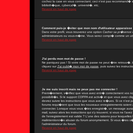
cochez la case en vous connectant; ceci n'est pas recommand� si
biblioth�que, cybercaf�, universit�, etc.
Revenir en haut de page
Comment puis-je �viter que mon nom d'utilisateur apparaisse da
Dans votre profil, vous trouverez une option
Cacher sa pr�sence e
administrateurs ou vous-m�me. Vous serez compt� comme un utilis
Revenir en haut de page
J'ai perdu mon mot de passe !
Ne paniquez pas ! Si votre mot de passe ne peut �tre retrouv�, il 
cliquez sur
J'ai oubli� mon mot de passe
, puis suivez les instruc
Revenir en haut de page
Je me suis inscrit mais ne peux pas me connecter !
Premi�rement, v�rifiez que vous avez entr� correctement vos nom 
possibilit�s. Si le support COPPA est activ� et que vous avez cli
devrez suivre les instructions que vous avez re�ues. Si ce n'est 
forums requi�rent que tous les nouveaux enregistrements soient a
connecter. Lorsque vous vous �tes enregistr�, un message aurait
mail, suivez alors les instructions qui s'y trouvent; si vous ne l'
de l'enregistrement est valide ? L'une des raisons pour lesquelles l'
malintentionn�s abuser du forum anonymement. Si vous �tes s�r q
l'administrateur du forum.
Revenir en haut de page