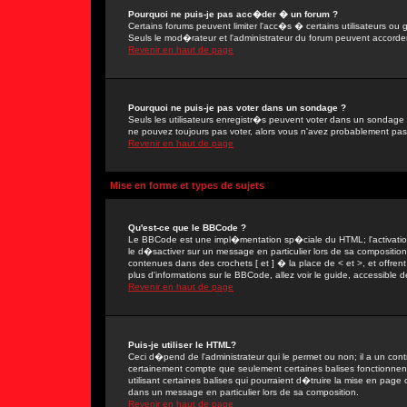
Pourquoi ne puis-je pas acc�der � un forum ?
Certains forums peuvent limiter l'acc�s � certains utilisateurs ou g
Seuls le mod�rateur et l'administrateur du forum peuvent accorder
Revenir en haut de page
Pourquoi ne puis-je pas voter dans un sondage ?
Seuls les utilisateurs enregistr�s peuvent voter dans un sondage 
ne pouvez toujours pas voter, alors vous n'avez probablement pas
Revenir en haut de page
Mise en forme et types de sujets
Qu'est-ce que le BBCode ?
Le BBCode est une impl�mentation sp�ciale du HTML; l'activation
le d�sactiver sur un message en particulier lors de sa compositio
contenues dans des crochets [ et ] � la place de < et >, et offre
plus d'informations sur le BBCode, allez voir le guide, accessible d
Revenir en haut de page
Puis-je utiliser le HTML?
Ceci d�pend de l'administrateur qui le permet ou non; il a un con
certainement compte que seulement certaines balises fonctionne
utilisant certaines balises qui pourraient d�truire la mise en pa
dans un message en particulier lors de sa composition.
Revenir en haut de page