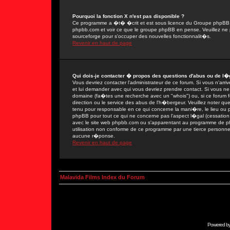
Pourquoi la fonction X n'est pas disponible ?
Ce programme a �t� �crit et est sous licence du Groupe phpBB. Si
phpbb.com et voir ce que le groupe phpBB en pense. Veuillez ne 
sourceforge pour s'occuper des nouvelles fonctionnalit�s.
Revenir en haut de page
Qui dois-je contacter � propos des questions d'abus ou de l�g
Vous devriez contacter l'administrateur de ce forum. Si vous n'ar
et lui demander avec qui vous devriez prendre contact. Si vous ne
domaine (fa�tes une recherche avec un "whois") ou, si ce forum fon
direction ou le service des abus de l'h�bergeur. Veuillez noter
tenu pour responsable en ce qui concerne la mani�re, le lieu ou par
phpBB pour tout ce qui ne concerne pas l'aspect l�gal (cessation 
avec le site web phpbb.com ou s'apparentant au programme de 
utilisation non conforme de ce programme par une tierce person
aucune r�ponse.
Revenir en haut de page
Malavida Films Index du Forum
Powered b