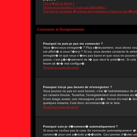
Qui a �crit ce forum ?
Pourquoi la fonction X n'est pas disponible ?
Qui dois-je contacter � propos des questions d'abus ou de l�gali
Connexion et Enregistrement
Pourquoi ne puis-je pas me connecter ?
Vous �tes-vous enregistr� ? Plus s�rieusement, vous devez vous
est affich� si vous l'�tes) ? Si oui, vous devriez contacter le we
enregistr� et que vous n'�tes pas banni et que vous ne pouvez tou
passe; c'est g�n�ralement de l� que vient le probl�me. Si cela ne
forum ait �t� mal configur�.
Revenir en haut de page
Pourquoi n'ai-je pas besoin de m'enregistrer ?
Vous pouvez ne pas en avoir besoin; c'est � l'administrateur de 
sur certains forums. Toutefois, l'enregistrement vous donnera acc�
d'une image avatar, une messagerie priv�e, l'envoi d'e-mail � des 
quelques instants; il est donc recommand� de le faire.
Revenir en haut de page
Pourquoi suis-je d�connect� automatiquement ?
Si vous ne cochez pas la case
Se connecter automatiquement � c
connect� pour une p�riode pr��tablie. Ceci permet d'�viter une 