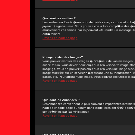
Que sont les smilies ?
Les smilies, ou Emotic�nes sont de petites images qui sont utilis�e
joyeux, :( signifie triste. Vous pouvez voir la liste compl�te des
abusivement ces smilies, car ils peuvent vite rendre un message il
enti�rement.
Revenir en haut de page
Puis-je poster des Images?
Vous pouvez montrer des images � l'int�rieur de vos messages. T
sur ce forum. Vous devez donc cr�er un lien vers votre image sto
image.gif. Vous ne pouvez pas cr�er un lien vers une image stock�
image stock�e sur un serveur n�cessitant une authentification, 
passe, etc. Pour afficher une image, vous pouvez soit utiliser la 
Revenir en haut de page
Que sont les Annonces ?
Les Annonces contiennent le plus souvent d'importantes informat
haut de chaque page du forum dans lequel elles ont �t� post�e
sont d�finies par l'administrateur.
Revenir en haut de page
Que sont les Post-it ?