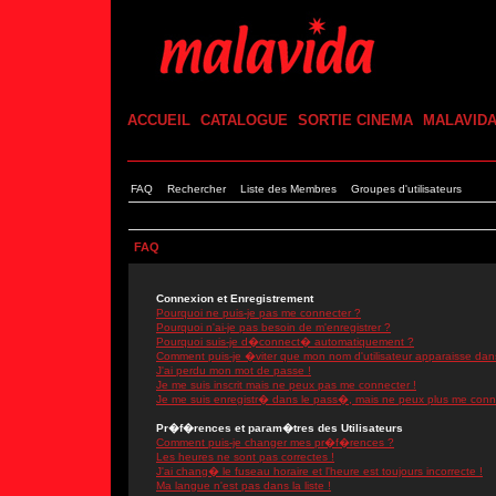
ACCUEIL
CATALOGUE
SORTIE CINEMA
MALAVID
FAQ
Rechercher
Liste des Membres
Groupes d'utilisateurs
FAQ
Connexion et Enregistrement
Pourquoi ne puis-je pas me connecter ?
Pourquoi n'ai-je pas besoin de m'enregistrer ?
Pourquoi suis-je d�connect� automatiquement ?
Comment puis-je �viter que mon nom d'utilisateur apparaisse dans l
J'ai perdu mon mot de passe !
Je me suis inscrit mais ne peux pas me connecter !
Je me suis enregistr� dans le pass�, mais ne peux plus me conn
Pr�f�rences et param�tres des Utilisateurs
Comment puis-je changer mes pr�f�rences ?
Les heures ne sont pas correctes !
J'ai chang� le fuseau horaire et l'heure est toujours incorrecte !
Ma langue n'est pas dans la liste !