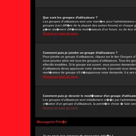
Que sont les groupes d'utilisateurs ?
Les groupes d'utilisateurs sont une mani�re pour l'administrateur 
groupes (ceci diff�re de la plupart des autres forums) et chaque 
g�rer ais�ment diff�rents mod�rateurs d'un forum, ou de leur 
Revenir en haut de page
Comment puis-je joindre un groupe d'utilisateurs ?
Pour joindre un groupe d'utilisateurs, cliquez sur le lien
Groupes d'u
vous pourrez alors voir tous les groupes d'utilisateurs. Tous les 
effectifs invisibles. Si le groupe est ouvert, vous pouvez demand
d'utilisateurs devra approuver votre demande; il pourrait vous dem
mod�rateur de groupe s'il d�sapprouve votre demande; il a ses r
Revenir en haut de page
Comment puis-je devenir le mod�rateur d'un groupe d'utilisate
Les groupes d'utilisateurs sont initiallement cr��s par l'adminis
cr�ation d'un groupe d'utilisateurs, la premi�re chose � faire ser
Revenir en haut de page
Messagerie Priv�e
Je ne peux pas envoyer de messages priv�s !