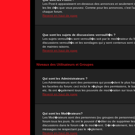
Les Post-it apparaissent en-dessous des annonces et seulement s
les lire d�s que vous pouvez. Comme pour les annonces, c'est l'ad
chaque forum.
Revenir en haut de page
Que sont les sujets de discussions verrouill�s ?
Les sujets verrouill�s sont verrouill�s soit par le mod�rateur du
discussions verrouill�s et les sondages qui y sont contenus sont
de maintes raisons.
Revenir en haut de page
Niveaux des Utilisateurs et Groupes
Qui sont les Administrateurs ?
Les Administrateurs sont des personnes qui poss�dent le plus ha
les facettes du forum; ceci inclut le r�glage des permissions, le 
etc. Ils ont �galement tous les pouvoirs de mod�ration sur tous l
Revenir en haut de page
Qui sont les Mod�rateurs?
Les Mod�rateurs sont des personnes (ou groupes de personnes) d
forum tous les jours. Ils ont le pouvoir d'�diter ou de supprimer les
discussions dans le forum o� ils mod�rent. G�n�ralement, les 
messages ne respectant pas le r�glement.
Revenir en haut de page