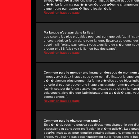
Si vous �tes s�r d'avoir choisi le bon fuseau horaire et que l'heu
d'�t�. Le forum n'a pas �t� con�u pour g�rer le changement ent
d'une heure par rapport � l'heure locale r�elle.
Revenir en haut de page
Ma langue n'est pas dans la liste !
Les raisons les plus probables pour ceci sont que soit l'administra
encore traduit ce forum dans votre langue. Essayez de demander � 
besoin; s'il n'existe pas, sentez-vous alors libre de cr�er une nou
groupe phpBB (allez voir le lien en bas des pages).
Revenir en haut de page
Comment puis-je montrer une image en dessous de mon nom d'u
Il peut y avoir deux images sous votre nom d'utilisateur lorsque 
g�n�ralement elles prennent la forme d'�toiles ou de blocs indi
de celle-ci peut se trouver une image plus grande nomm�e avatar
l'administrateur du forum d'activer les avatars et de choisir la man
cela voudra alors dire que l'administrateur en a d�cid� ainsi, vo
seront bonnes !).
Revenir en haut de page
Comment puis-je changer mon rang ?
En g�n�ral, vous ne pouvez pas directement changer le titre d'un 
discussions et dans votre profil selon le th�me utilis�). La plupa
post�s, mais aussi pour identifier certains utilisateurs, exemple :
propre. Veuillez ne pas poster inutilement sur le forum dans le b