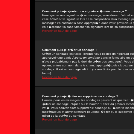
Comment puis-je ajouter une signature � mon message ?
Pour ajouter une signature � un message, vous devez d'abord en 
case
Attacher sa signature
lors de la composition d'un message po
messages en cochant la case appropri�e dans votre profil (vous 
en d�cochant la case Attacher sa signature lors de sa compositio
Revenir en haut de page
Comment puis-je cr�er un sondage ?
Cr�er un sondage est facile; lorsque vous postez un nouveau sujet
apercevoir une partie
Ajouter un sondage
dans le formulaire en d
n'avez probablement pas le droit de cr�er des sondages). Vous de
option, entrez son nom dans le champ appropri� puis cliquez sur
sondage; 0 est un sondage infini. Il y a une limite pour le nombre d
forum).
Revenir en haut de page
Comment puis-je �diter ou supprimer un sondage ?
Comme pour les messages, les sondages peuvent uniquement �tre 
�diter un sondage, cliquez sur le bouton 'Editer' du premier messa
vot�, vous pouvez alors supprimer le sondage ou �diter n'import
mod�rateurs et administrateurs pourront l'�diter ou le supprimer,
milieu de la dur�e du sondage.
Revenir en haut de page