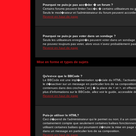
Pourquoi ne puis-je pas acc�der � un forum ?
Certains forums peuvent limiter l'acc�s � certains utilisateurs ou g
Seuls le mod�rateur et l'administrateur du forum peuvent accorder
Revenir en haut de page
Pourquoi ne puis-je pas voter dans un sondage ?
Seuls les utilisateurs enregistr�s peuvent voter dans un sondage 
ne pouvez toujours pas voter, alors vous n'avez probablement pas
Revenir en haut de page
Mise en forme et types de sujets
Qu'est-ce que le BBCode ?
Le BBCode est une impl�mentation sp�ciale du HTML; l'activation
le d�sactiver sur un message en particulier lors de sa compositio
contenues dans des crochets [ et ] � la place de < et >, et offre
plus d'informations sur le BBCode, allez voir le guide, accessible d
Revenir en haut de page
Puis-je utiliser le HTML?
Ceci d�pend de l'administrateur qui le permet ou non; il a un con
certainement compte que seulement certaines balises fonctionne
utilisant certaines balises qui pourraient d�truire la mise en pa
dans un message en particulier lors de sa composition.
Revenir en haut de page