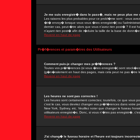
Je me suis enregistr� dans le pass�, mais ne peux plus me 
Les raisons les plus probables pour ce probl�me sont : vous avez e
�t� envoy� lorsque vous vous �tes enregistr�) ou l'administrate
dernier cas, peut-�tre alors que vous n'avez rien post� ? Il est 
n'ayant rien post� afin de r�duire la taille de la base de donn�e
Revenir en haut de page
Pr�f�rences et param�tres des Utilisateurs
Comment puis-je changer mes pr�f�rences ?
Toutes vos pr�f�rences (si vous �tes enregistr�) sont stock�es d
(g�n�ralement en haut des pages, mais cela peut ne pas �tre le
Revenir en haut de page
Les heures ne sont pas correctes !
Les heures sont certainement correctes; toutefois, ce que vous po
c'est le cas, vous devriez changer vos pr�f�rences dans votre prof
New York, Sydney, etc. Veuillez noter que changer le fuseau hora
utilisateurs enregistr�s. Donc, si vous n'�tes pas enregistr�, c'es
Revenir en haut de page
J'ai chang� le fuseau horaire et l'heure est toujours incorrecte