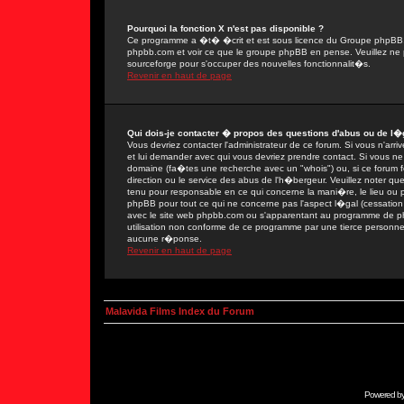
Pourquoi la fonction X n'est pas disponible ?
Ce programme a �t� �crit et est sous licence du Groupe phpBB. Si
phpbb.com et voir ce que le groupe phpBB en pense. Veuillez ne 
sourceforge pour s'occuper des nouvelles fonctionnalit�s.
Revenir en haut de page
Qui dois-je contacter � propos des questions d'abus ou de l�g
Vous devriez contacter l'administrateur de ce forum. Si vous n'ar
et lui demander avec qui vous devriez prendre contact. Si vous ne
domaine (fa�tes une recherche avec un "whois") ou, si ce forum fon
direction ou le service des abus de l'h�bergeur. Veuillez noter
tenu pour responsable en ce qui concerne la mani�re, le lieu ou par
phpBB pour tout ce qui ne concerne pas l'aspect l�gal (cessation 
avec le site web phpbb.com ou s'apparentant au programme de 
utilisation non conforme de ce programme par une tierce person
aucune r�ponse.
Revenir en haut de page
Malavida Films Index du Forum
Powered b