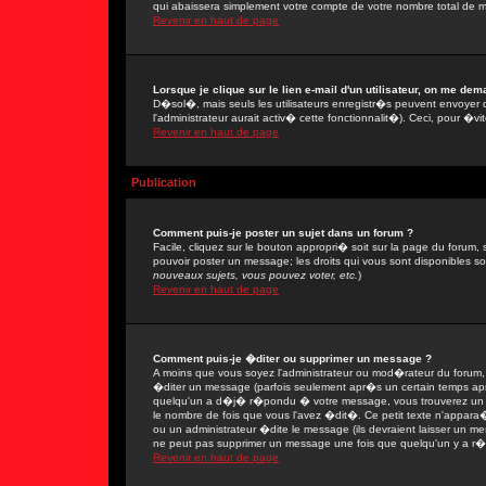
qui abaissera simplement votre compte de votre nombre total de 
Revenir en haut de page
Lorsque je clique sur le lien e-mail d'un utilisateur, on me de
D�sol�, mais seuls les utilisateurs enregistr�s peuvent envoyer 
l'administrateur aurait activ� cette fonctionnalit�). Ceci, pour �vi
Revenir en haut de page
Publication
Comment puis-je poster un sujet dans un forum ?
Facile, cliquez sur le bouton appropri� soit sur la page du forum, 
pouvoir poster un message; les droits qui vous sont disponibles son
nouveaux sujets, vous pouvez voter, etc.
)
Revenir en haut de page
Comment puis-je �diter ou supprimer un message ?
A moins que vous soyez l'administrateur ou mod�rateur du forum
�diter un message (parfois seulement apr�s un certain temps apr�
quelqu'un a d�j� r�pondu � votre message, vous trouverez un pe
le nombre de fois que vous l'avez �dit�. Ce petit texte n'appar
ou un administrateur �dite le message (ils devraient laisser un mes
ne peut pas supprimer un message une fois que quelqu'un y a r
Revenir en haut de page