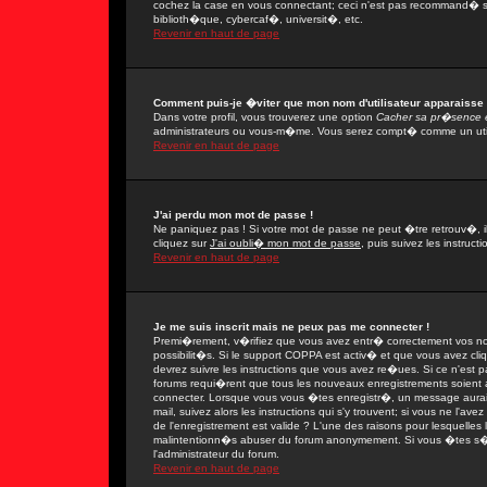
cochez la case en vous connectant; ceci n'est pas recommand� si
biblioth�que, cybercaf�, universit�, etc.
Revenir en haut de page
Comment puis-je �viter que mon nom d'utilisateur apparaisse da
Dans votre profil, vous trouverez une option
Cacher sa pr�sence e
administrateurs ou vous-m�me. Vous serez compt� comme un utilis
Revenir en haut de page
J'ai perdu mon mot de passe !
Ne paniquez pas ! Si votre mot de passe ne peut �tre retrouv�, il 
cliquez sur
J'ai oubli� mon mot de passe
, puis suivez les instruc
Revenir en haut de page
Je me suis inscrit mais ne peux pas me connecter !
Premi�rement, v�rifiez que vous avez entr� correctement vos nom 
possibilit�s. Si le support COPPA est activ� et que vous avez cli
devrez suivre les instructions que vous avez re�ues. Si ce n'est 
forums requi�rent que tous les nouveaux enregistrements soient a
connecter. Lorsque vous vous �tes enregistr�, un message aurait
mail, suivez alors les instructions qui s'y trouvent; si vous ne l'
de l'enregistrement est valide ? L'une des raisons pour lesquelles l'
malintentionn�s abuser du forum anonymement. Si vous �tes s�r q
l'administrateur du forum.
Revenir en haut de page