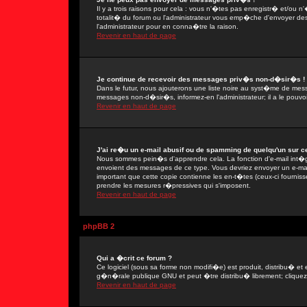
Il y a trois raisons pour cela : vous n'�tes pas enregistr� et/ou
totalit� du forum ou l'administrateur vous emp�che d'envoyer de
l'administrateur pour en conna�tre la raison.
Revenir en haut de page
Je continue de recevoir des messages priv�s non-d�sir�s !
Dans le futur, nous ajouterons une liste noire au syst�me de mes
messages non-d�sir�s, informez-en l'administrateur; il a le pou
Revenir en haut de page
J'ai re�u un e-mail abusif ou de spamming de quelqu'un sur ce
Nous sommes pein�s d'apprendre cela. La fonction d'e-mail int�gr
envoient des messages de ce type. Vous devriez envoyer un e-mail
important que cette copie contienne les en-t�tes (ceux-ci fournisse
prendre les mesures r�pressives qui s'imposent.
Revenir en haut de page
phpBB 2
Qui a �crit ce forum ?
Ce logiciel (sous sa forme non modifi�e) est produit, distribu� et 
g�n�rale publique GNU et peut �tre distribu� librement; cliquez s
Revenir en haut de page