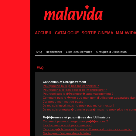
ACCUEIL
CATALOGUE
SORTIE CINEMA
MALAVID
FAQ
Rechercher
Liste des Membres
Groupes d'utilisateurs
FAQ
Connexion et Enregistrement
Pourquoi ne puis-je pas me connecter ?
Pourquoi n'ai-je pas besoin de m'enregistrer ?
Pourquoi suis-je d�connect� automatiquement ?
Comment puis-je �viter que mon nom d'utilisateur apparaisse dans l
J'ai perdu mon mot de passe !
Je me suis inscrit mais ne peux pas me connecter !
Je me suis enregistr� dans le pass�, mais ne peux plus me conn
Pr�f�rences et param�tres des Utilisateurs
Comment puis-je changer mes pr�f�rences ?
Les heures ne sont pas correctes !
J'ai chang� le fuseau horaire et l'heure est toujours incorrecte !
Ma langue n'est pas dans la liste !