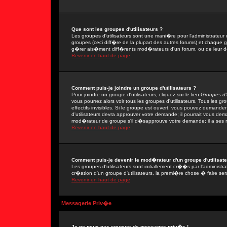
Que sont les groupes d'utilisateurs ?
Les groupes d'utilisateurs sont une mani�re pour l'administrateur 
groupes (ceci diff�re de la plupart des autres forums) et chaque 
g�rer ais�ment diff�rents mod�rateurs d'un forum, ou de leur 
Revenir en haut de page
Comment puis-je joindre un groupe d'utilisateurs ?
Pour joindre un groupe d'utilisateurs, cliquez sur le lien
Groupes d'u
vous pourrez alors voir tous les groupes d'utilisateurs. Tous les 
effectifs invisibles. Si le groupe est ouvert, vous pouvez demand
d'utilisateurs devra approuver votre demande; il pourrait vous dem
mod�rateur de groupe s'il d�sapprouve votre demande; il a ses r
Revenir en haut de page
Comment puis-je devenir le mod�rateur d'un groupe d'utilisate
Les groupes d'utilisateurs sont initiallement cr��s par l'adminis
cr�ation d'un groupe d'utilisateurs, la premi�re chose � faire ser
Revenir en haut de page
Messagerie Priv�e
Je ne peux pas envoyer de messages priv�s !