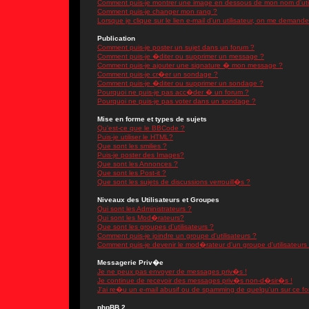
Comment puis-je montrer une image en dessous de mon nom d'util
Comment puis-je changer mon rang ?
Lorsque je clique sur le lien e-mail d'un utilisateur, on me demand
Publication
Comment puis-je poster un sujet dans un forum ?
Comment puis-je �diter ou supprimer un message ?
Comment puis-je ajouter une signature � mon message ?
Comment puis-je cr�er un sondage ?
Comment puis-je �diter ou supprimer un sondage ?
Pourquoi ne puis-je pas acc�der � un forum ?
Pourquoi ne puis-je pas voter dans un sondage ?
Mise en forme et types de sujets
Qu'est-ce que le BBCode ?
Puis-je utiliser le HTML?
Que sont les smilies ?
Puis-je poster des Images?
Que sont les Annonces ?
Que sont les Post-it ?
Que sont les sujets de discussions verrouill�s ?
Niveaux des Utilisateurs et Groupes
Qui sont les Administrateurs ?
Qui sont les Mod�rateurs?
Que sont les groupes d'utilisateurs ?
Comment puis-je joindre un groupe d'utilisateurs ?
Comment puis-je devenir le mod�rateur d'un groupe d'utilisateurs
Messagerie Priv�e
Je ne peux pas envoyer de messages priv�s !
Je continue de recevoir des messages priv�s non-d�sir�s !
J'ai re�u un e-mail abusif ou de spamming de quelqu'un sur ce fo
phpBB 2