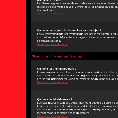
Les Post-it apparaissent en-dessous des annonces et seulement s
les lire d�s que vous pouvez. Comme pour les annonces, c'est l'ad
chaque forum.
Revenir en haut de page
Que sont les sujets de discussions verrouill�s ?
Les sujets verrouill�s sont verrouill�s soit par le mod�rateur du
discussions verrouill�s et les sondages qui y sont contenus sont
de maintes raisons.
Revenir en haut de page
Niveaux des Utilisateurs et Groupes
Qui sont les Administrateurs ?
Les Administrateurs sont des personnes qui poss�dent le plus ha
les facettes du forum; ceci inclut le r�glage des permissions, le 
etc. Ils ont �galement tous les pouvoirs de mod�ration sur tous l
Revenir en haut de page
Qui sont les Mod�rateurs?
Les Mod�rateurs sont des personnes (ou groupes de personnes) d
forum tous les jours. Ils ont le pouvoir d'�diter ou de supprimer les
discussions dans le forum o� ils mod�rent. G�n�ralement, les 
messages ne respectant pas le r�glement.
Revenir en haut de page