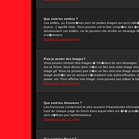
Que sont les smilies ?
Les smilies, ou Emotic�nes sont de petites images qui sont utilis�e
joyeux, :( signifie triste. Vous pouvez voir la liste compl�te des
abusivement ces smilies, car ils peuvent vite rendre un message il
enti�rement.
Revenir en haut de page
Puis-je poster des Images?
Vous pouvez montrer des images � l'int�rieur de vos messages. T
sur ce forum. Vous devez donc cr�er un lien vers votre image sto
image.gif. Vous ne pouvez pas cr�er un lien vers une image stock�
image stock�e sur un serveur n�cessitant une authentification, 
passe, etc. Pour afficher une image, vous pouvez soit utiliser la 
Revenir en haut de page
Que sont les Annonces ?
Les Annonces contiennent le plus souvent d'importantes informat
haut de chaque page du forum dans lequel elles ont �t� post�e
sont d�finies par l'administrateur.
Revenir en haut de page
Que sont les Post-it ?