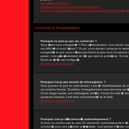
Qui a �crit ce forum ?
Pourquoi la fonction X n'est pas disponible ?
Qui dois-je contacter � propos des questions d'abus ou de l�gali
Connexion et Enregistrement
Pourquoi ne puis-je pas me connecter ?
Vous �tes-vous enregistr� ? Plus s�rieusement, vous devez vous
est affich� si vous l'�tes) ? Si oui, vous devriez contacter le we
enregistr� et que vous n'�tes pas banni et que vous ne pouvez tou
passe; c'est g�n�ralement de l� que vient le probl�me. Si cela ne
forum ait �t� mal configur�.
Revenir en haut de page
Pourquoi n'ai-je pas besoin de m'enregistrer ?
Vous pouvez ne pas en avoir besoin; c'est � l'administrateur de 
sur certains forums. Toutefois, l'enregistrement vous donnera acc�
d'une image avatar, une messagerie priv�e, l'envoi d'e-mail � des 
quelques instants; il est donc recommand� de le faire.
Revenir en haut de page
Pourquoi suis-je d�connect� automatiquement ?
Si vous ne cochez pas la case
Se connecter automatiquement � c
connect� pour une p�riode pr��tablie. Ceci permet d'�viter une 