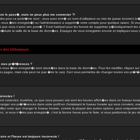
ans le pass�, mais ne peux plus me connecter ?!
bles pour ce probl�me sont : vous avez entr� un nom d'utilisateur ou mot de passe incorrect (v�ri
ous �tes enregistr�) ou l'administrateur a supprim� votre compte pour quelque raison. Si vou
rs que vous n'avez rien post� ? Il est habituel pour les forums de supprimer p�riodiquement les c
 r�duire la taille de la base de donn�es. Essayez de vous enregistrer encore et impliquez-vous 
 des Utilisateurs
r mes pr�f�rences ?
 vous �tes enregistr�) sont stock�es dans la base de donn�es. Pour les modifier, cliquez sur 
 pages, mais cela peut ne pas �tre le cas). Ceci vous permettra de changer toutes vos pr�f�
orrectes !
nt correctes; toutefois, ce que vous pouvez voir sont les heures affich�es dans un fuseau horai
 changer vos pr�f�rences dans votre profil en choisissant le fuseau horaire qui vous convient, ex
illez noter que changer le fuseau horaire, comme la plupart des autres options, peut uniquement
onc, si vous n'�tes pas enregistr�, c'est la bonne heure pour le faire, si vous pardonnez le jeu d
ire et l'heure est toujours incorrecte !