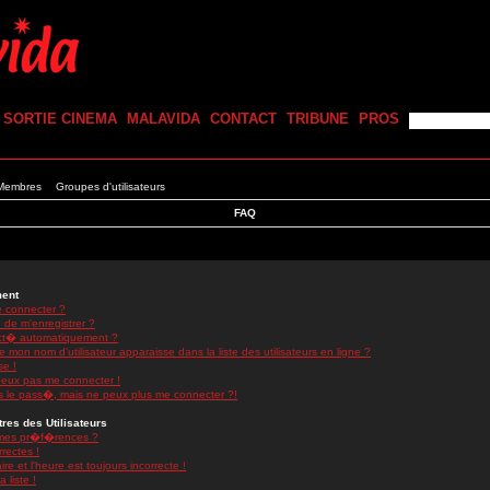
SORTIE CINEMA
MALAVIDA
CONTACT
TRIBUNE
PROS
 Membres
Groupes d'utilisateurs
FAQ
ment
e connecter ?
 de m'enregistrer ?
ct� automatiquement ?
mon nom d'utilisateur apparaisse dans la liste des utilisateurs en ligne ?
se !
 peux pas me connecter !
s le pass�, mais ne peux plus me connecter ?!
es des Utilisateurs
 mes pr�f�rences ?
rectes !
re et l'heure est toujours incorrecte !
 liste !