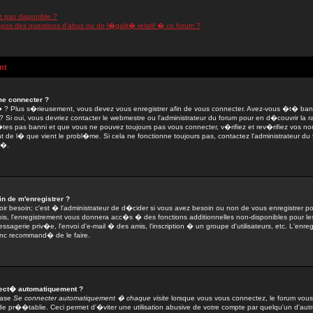
t pas disponible ?
opos des questions d'abus ou de l�galit� relatif � ce forum ?
nt
me connecter ?
 ? Plus s�rieusement, vous devez vous enregistrer afin de vous connecter. Avez-vous �t� ba
 ? Si oui, vous devriez contacter le webmestre ou l'administrateur du forum pour en d�couvrir la 
tes pas banni et que vous ne pouvez toujours pas vous connecter, v�rifiez et rev�rifiez vos nom 
de l� que vient le probl�me. Si cela ne fonctionne toujours pas, contactez l'administrateur du f
r�.
in de m'enregistrer ?
r besoin; c'est � l'administrateur de d�cider si vous avez besoin ou non de vous enregistrer 
fois, l'enregistrement vous donnera acc�s � des fonctions additionnelles non-disponibles pour les
sagerie priv�e, l'envoi d'e-mail � des amis, l'inscription � un groupe d'utilisateurs, etc. L'enr
donc recommand� de le faire.
ect� automatiquement ?
case
Se connecter automatiquement � chaque visite
lorsque vous vous connectez, le forum vou
 pr��tablie. Ceci permet d'�viter une utilisation abusive de votre compte par quelqu'un d'autr