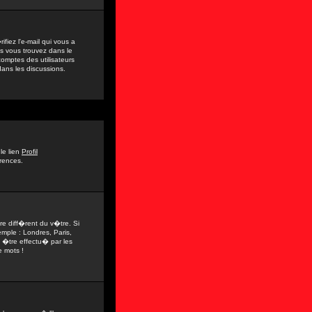
fiez l'e-mail qui vous a
s vous trouvez dans le
omptes des utilisateurs
dans les discussions.
le lien
Profil
rences.
re diff�rent du v�tre. Si
emple : Londres, Paris,
 �tre effectu� par les
e mots !