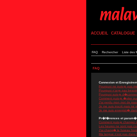
ACCUEIL
CATALOGUE
FAQ
Rechercher
Liste des
FAQ
Connexion et Enregistre
Pourquoi ne puis-je pas m
Pourquoi n'ai-je pas besoin
Pourquoi suis-je d�conne
Comment puis-je �viter que 
J'ai perdu mon mot de pas
Je me suis inscrit mais ne
Je me suis enregistr� dan
Pr�f�rences et param�tr
Comment puis-je changer
Les heures ne sont pas cor
J'ai chang� le fuseau horai
Ma langue n'est pas dans la