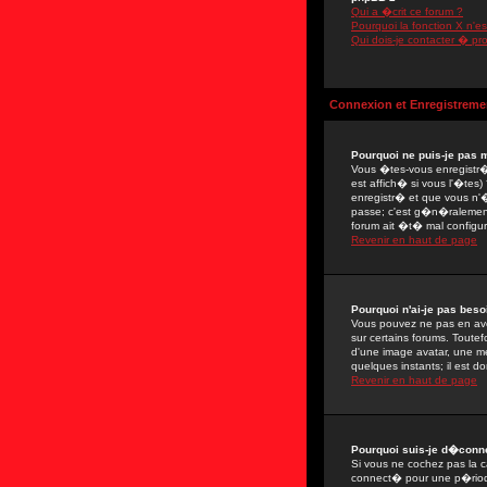
Qui a �crit ce forum ?
Pourquoi la fonction X n'es
Qui dois-je contacter � pr
Connexion et Enregistreme
Pourquoi ne puis-je pas 
Vous �tes-vous enregistr�
est affich� si vous l'�tes)
enregistr� et que vous n'�
passe; c'est g�n�ralement 
forum ait �t� mal configu
Revenir en haut de page
Pourquoi n'ai-je pas beso
Vous pouvez ne pas en avoi
sur certains forums. Toute
d'une image avatar, une mes
quelques instants; il est 
Revenir en haut de page
Pourquoi suis-je d�conn
Si vous ne cochez pas la 
connect� pour une p�riode