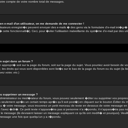
votre compte de votre nombre total de messages.
lien e-mail d'un utilisateur, on me demande de me connecter !
lisateurs enregistr�s peuvent envoyer des e-mails � des gens via le formulaire d'e-mail int�gr
v� cette fonctionnalit�). Ceci, pour �viter l'utilisation malveillante du syst�me d'e-mail par des u
n sujet dans un forum ?
on appropri� soit sur la page du forum, soit sur la page du sujet. Vous pourriez avoir besoin de v
les droits qui vous sont disponibles sont list�s sur le bas de la page du forum ou du sujet (la li
ez voter, etc.
)
ou supprimer un message ?
administrateur ou mod�rateur du forum, vous pouvez seulement �diter ou supprimer vos propr
 seulement apr�s un certain temps apr�s qu'il soit post�) en cliquant sur le bouton
Editer
du m
� votre message, vous trouverez un petit morceau de texte en dessous de votre message en ret
 l'avez �dit�. Ce petit texte n'appara�tra pas si personne n'a r�pondu, il n'appara�tra pas n
le message (ils devraient laisser un message expliquant ce qu'ils ont modifi� et pourquoi). Veuille
message une fois que quelqu'un y a r�pondu.