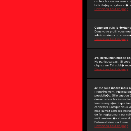
cochez la case en vous co
biblioth�que, cybercaf�, u
Revenir en haut de page
Comment puis-je �viter qu
Dans votre profil, vous tr
administrateurs ou vous-m
Revenir en haut de page
J'ai perdu mon mot de pa
Ne paniquez pas ! Si votre 
cliquez sur
J'ai oubli� mo
Revenir en haut de page
Je me suis inscrit mais 
Premi�rement, v�rifiez que
possibilit�s. Si le suppor
devrez suivre les instruct
forums requi�rent que tous
connecter. Lorsque vous vo
mail, suivez alors les inst
de l'enregistrement est vali
malintentionn�s abuser du
l'administrateur du forum.
Revenir en haut de page