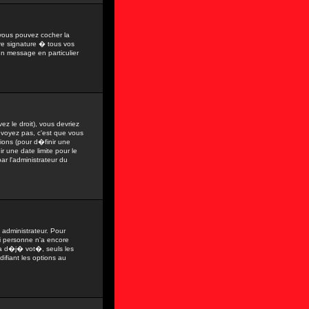
vous pouvez cocher la
re signature � tous vos
n message en particulier
z le droit), vous devriez
 voyez pas, c'est que vous
ions (pour d�finir une
 une date limite pour le
ar l'administrateur du
administrateur. Pour
Si personne n'a encore
 a d�j� vot�, seuls les
ifiant les options au