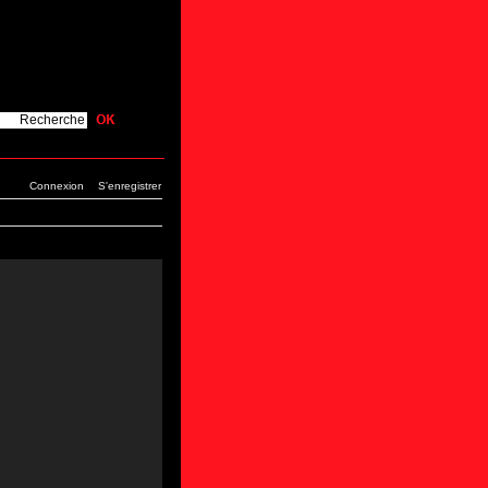
Connexion
S'enregistrer