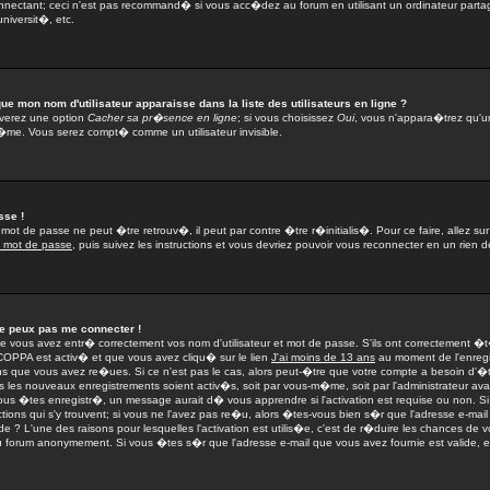
nnectant; ceci n'est pas recommand� si vous acc�dez au forum en utilisant un ordinateur part
niversit�, etc.
e mon nom d'utilisateur apparaisse dans la liste des utilisateurs en ligne ?
ouverez une option
Cacher sa pr�sence en ligne
; si vous choisissez
Oui
, vous n'appara�trez qu'
�me. Vous serez compt� comme un utilisateur invisible.
sse !
mot de passe ne peut �tre retrouv�, il peut par contre �tre r�initialis�. Pour ce faire, allez su
n mot de passe
, puis suivez les instructions et vous devriez pouvoir vous reconnecter en un rien 
ne peux pas me connecter !
 vous avez entr� correctement vos nom d'utilisateur et mot de passe. S'ils ont correctement �t�
t COPPA est activ� et que vous avez cliqu� sur le lien
J'ai moins de 13 ans
au moment de l'enregi
ions que vous avez re�ues. Si ce n'est pas le cas, alors peut-�tre que votre compte a besoin d'�
 les nouveaux enregistrements soient activ�s, soit par vous-m�me, soit par l'administrateur av
us �tes enregistr�, un message aurait d� vous apprendre si l'activation est requise ou non. S
ructions qui s'y trouvent; si vous ne l'avez pas re�u, alors �tes-vous bien s�r que l'adresse e-mai
de ? L'une des raisons pour lesquelles l'activation est utilis�e, c'est de r�duire les chances de vo
 forum anonymement. Si vous �tes s�r que l'adresse e-mail que vous avez fournie est valide, e