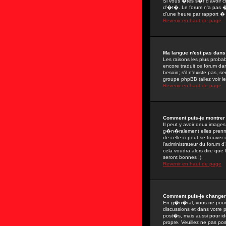
Si vous �tes s�r d'avoir ch
d'�t�. Le forum n'a pas �
d'une heure par rapport � l
Revenir en haut de page
Ma langue n'est pas dans l
Les raisons les plus probab
encore traduit ce forum da
besoin; s'il n'existe pas, 
groupe phpBB (allez voir l
Revenir en haut de page
Comment puis-je montrer 
Il peut y avoir deux image
g�n�ralement elles prennen
de celle-ci peut se trouv
l'administrateur du forum d
cela voudra alors dire que
seront bonnes !).
Revenir en haut de page
Comment puis-je changer
En g�n�ral, vous ne pouvez
discussions et dans votre 
post�s, mais aussi pour ide
propre. Veuillez ne pas po