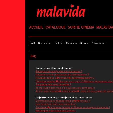
ACCUEIL
CATALOGUE
SORTIE CINEMA
MALAVID
FAQ
Rechercher
Liste des Membres
Groupes d'utilisateurs
FAQ
Connexion et Enregistrement
Pourquoi ne puis-je pas me connecter ?
Pourquoi n'ai-je pas besoin de m'enregistrer ?
Pourquoi suis-je d�connect� automatiquement ?
Comment puis-je �viter que mon nom d'utilisateur apparaisse dans l
J'ai perdu mon mot de passe !
Je me suis inscrit mais ne peux pas me connecter !
Je me suis enregistr� dans le pass�, mais ne peux plus me conn
Pr�f�rences et param�tres des Utilisateurs
Comment puis-je changer mes pr�f�rences ?
Les heures ne sont pas correctes !
J'ai chang� le fuseau horaire et l'heure est toujours incorrecte !
Ma langue n'est pas dans la liste !