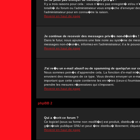
Il y a trois raisons pour cela : vous n'�tes pas enregistr� et/ou
totalit� du forum ou l'administrateur vous emp�che d'envoyer de
l'administrateur pour en conna�tre la raison.
Revenir en haut de page
Je continue de recevoir des messages priv�s non-d�sir�s !
Dans le futur, nous ajouterons une liste noire au syst�me de mes
messages non-d�sir�s, informez-en l'administrateur; il a le pou
Revenir en haut de page
J'ai re�u un e-mail abusif ou de spamming de quelqu'un sur ce
Nous sommes pein�s d'apprendre cela. La fonction d'e-mail int�gr
envoient des messages de ce type. Vous devriez envoyer un e-mail
important que cette copie contienne les en-t�tes (ceux-ci fournisse
prendre les mesures r�pressives qui s'imposent.
Revenir en haut de page
phpBB 2
Qui a �crit ce forum ?
Ce logiciel (sous sa forme non modifi�e) est produit, distribu� et 
g�n�rale publique GNU et peut �tre distribu� librement; cliquez s
Revenir en haut de page