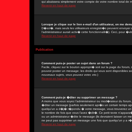
qui abaissera simplement votre compte de votre nombre total de 
Revenir en haut de page
Lorsque je clique sur le lien e-mail d'un utilisateur, on me de
D�sol�, mais seuls les utilisateurs enregistr�s peuvent envoyer 
l'administrateur aurait activ� cette fonctionnalit�). Ceci, pour �vi
Revenir en haut de page
Publication
Comment puis-je poster un sujet dans un forum ?
Facile, cliquez sur le bouton appropri� soit sur la page du forum, 
pouvoir poster un message; les droits qui vous sont disponibles son
nouveaux sujets, vous pouvez voter, etc.
)
Revenir en haut de page
Comment puis-je �diter ou supprimer un message ?
A moins que vous soyez l'administrateur ou mod�rateur du forum
�diter un message (parfois seulement apr�s un certain temps apr�
quelqu'un a d�j� r�pondu � votre message, vous trouverez un pe
le nombre de fois que vous l'avez �dit�. Ce petit texte n'appar
ou un administrateur �dite le message (ils devraient laisser un mes
ne peut pas supprimer un message une fois que quelqu'un y a r
Revenir en haut de page