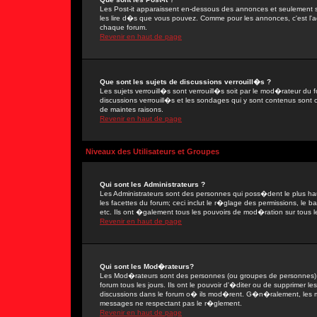
Les Post-it apparaissent en-dessous des annonces et seulement s
les lire d�s que vous pouvez. Comme pour les annonces, c'est l'ad
chaque forum.
Revenir en haut de page
Que sont les sujets de discussions verrouill�s ?
Les sujets verrouill�s sont verrouill�s soit par le mod�rateur du
discussions verrouill�s et les sondages qui y sont contenus sont
de maintes raisons.
Revenir en haut de page
Niveaux des Utilisateurs et Groupes
Qui sont les Administrateurs ?
Les Administrateurs sont des personnes qui poss�dent le plus ha
les facettes du forum; ceci inclut le r�glage des permissions, le 
etc. Ils ont �galement tous les pouvoirs de mod�ration sur tous l
Revenir en haut de page
Qui sont les Mod�rateurs?
Les Mod�rateurs sont des personnes (ou groupes de personnes) d
forum tous les jours. Ils ont le pouvoir d'�diter ou de supprimer les
discussions dans le forum o� ils mod�rent. G�n�ralement, les 
messages ne respectant pas le r�glement.
Revenir en haut de page