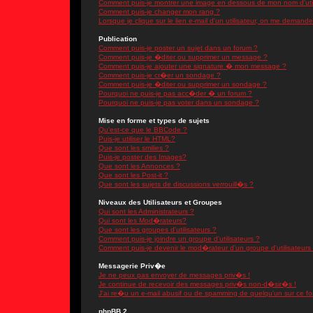
Comment puis-je montrer une image en dessous de mon nom d'util
Comment puis-je changer mon rang ?
Lorsque je clique sur le lien e-mail d'un utilisateur, on me demand
Publication
Comment puis-je poster un sujet dans un forum ?
Comment puis-je �diter ou supprimer un message ?
Comment puis-je ajouter une signature � mon message ?
Comment puis-je cr�er un sondage ?
Comment puis-je �diter ou supprimer un sondage ?
Pourquoi ne puis-je pas acc�der � un forum ?
Pourquoi ne puis-je pas voter dans un sondage ?
Mise en forme et types de sujets
Qu'est-ce que le BBCode ?
Puis-je utiliser le HTML?
Que sont les smilies ?
Puis-je poster des Images?
Que sont les Annonces ?
Que sont les Post-it ?
Que sont les sujets de discussions verrouill�s ?
Niveaux des Utilisateurs et Groupes
Qui sont les Administrateurs ?
Qui sont les Mod�rateurs?
Que sont les groupes d'utilisateurs ?
Comment puis-je joindre un groupe d'utilisateurs ?
Comment puis-je devenir le mod�rateur d'un groupe d'utilisateurs
Messagerie Priv�e
Je ne peux pas envoyer de messages priv�s !
Je continue de recevoir des messages priv�s non-d�sir�s !
J'ai re�u un e-mail abusif ou de spamming de quelqu'un sur ce fo
phpBB 2