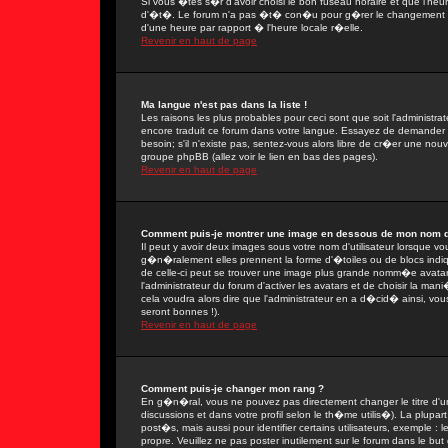
Si vous �tes s�r d'avoir choisi le bon fuseau horaire et que l'heu
d'�t�. Le forum n'a pas �t� con�u pour g�rer le changement ent
d'une heure par rapport � l'heure locale r�elle.
Revenir en haut de page
Ma langue n'est pas dans la liste !
Les raisons les plus probables pour ceci sont que soit l'administra
encore traduit ce forum dans votre langue. Essayez de demander � 
besoin; s'il n'existe pas, sentez-vous alors libre de cr�er une nou
groupe phpBB (allez voir le lien en bas des pages).
Revenir en haut de page
Comment puis-je montrer une image en dessous de mon nom d'u
Il peut y avoir deux images sous votre nom d'utilisateur lorsque 
g�n�ralement elles prennent la forme d'�toiles ou de blocs indi
de celle-ci peut se trouver une image plus grande nomm�e avatar
l'administrateur du forum d'activer les avatars et de choisir la man
cela voudra alors dire que l'administrateur en a d�cid� ainsi, vo
seront bonnes !).
Revenir en haut de page
Comment puis-je changer mon rang ?
En g�n�ral, vous ne pouvez pas directement changer le titre d'un 
discussions et dans votre profil selon le th�me utilis�). La plupa
post�s, mais aussi pour identifier certains utilisateurs, exemple :
propre. Veuillez ne pas poster inutilement sur le forum dans le b