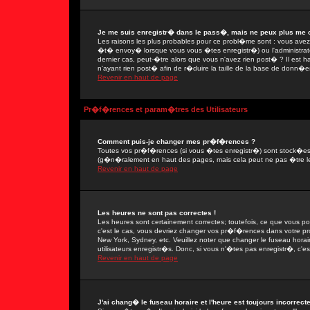
Je me suis enregistr� dans le pass�, mais ne peux plus me 
Les raisons les plus probables pour ce probl�me sont : vous avez e
�t� envoy� lorsque vous vous �tes enregistr�) ou l'administrate
dernier cas, peut-�tre alors que vous n'avez rien post� ? Il est 
n'ayant rien post� afin de r�duire la taille de la base de donn�e
Revenir en haut de page
Pr�f�rences et param�tres des Utilisateurs
Comment puis-je changer mes pr�f�rences ?
Toutes vos pr�f�rences (si vous �tes enregistr�) sont stock�es d
(g�n�ralement en haut des pages, mais cela peut ne pas �tre le
Revenir en haut de page
Les heures ne sont pas correctes !
Les heures sont certainement correctes; toutefois, ce que vous po
c'est le cas, vous devriez changer vos pr�f�rences dans votre prof
New York, Sydney, etc. Veuillez noter que changer le fuseau hora
utilisateurs enregistr�s. Donc, si vous n'�tes pas enregistr�, c'es
Revenir en haut de page
J'ai chang� le fuseau horaire et l'heure est toujours incorrecte