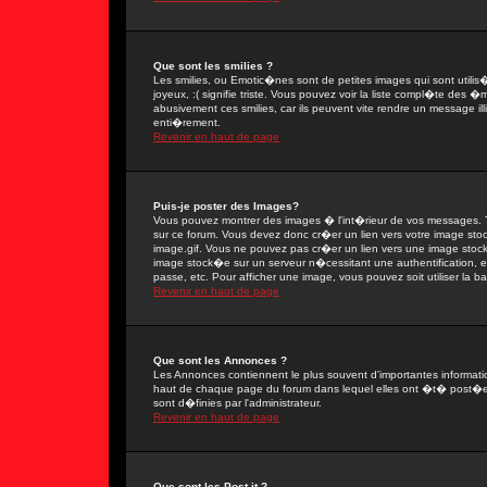
Que sont les smilies ?
Les smilies, ou Emotic�nes sont de petites images qui sont utilis�e
joyeux, :( signifie triste. Vous pouvez voir la liste compl�te des
abusivement ces smilies, car ils peuvent vite rendre un message il
enti�rement.
Revenir en haut de page
Puis-je poster des Images?
Vous pouvez montrer des images � l'int�rieur de vos messages. T
sur ce forum. Vous devez donc cr�er un lien vers votre image sto
image.gif. Vous ne pouvez pas cr�er un lien vers une image stock�
image stock�e sur un serveur n�cessitant une authentification, 
passe, etc. Pour afficher une image, vous pouvez soit utiliser la 
Revenir en haut de page
Que sont les Annonces ?
Les Annonces contiennent le plus souvent d'importantes informat
haut de chaque page du forum dans lequel elles ont �t� post�e
sont d�finies par l'administrateur.
Revenir en haut de page
Que sont les Post-it ?