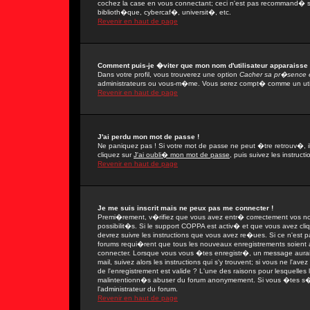
cochez la case en vous connectant; ceci n'est pas recommand� si
biblioth�que, cybercaf�, universit�, etc.
Revenir en haut de page
Comment puis-je �viter que mon nom d'utilisateur apparaisse da
Dans votre profil, vous trouverez une option
Cacher sa pr�sence e
administrateurs ou vous-m�me. Vous serez compt� comme un utilis
Revenir en haut de page
J'ai perdu mon mot de passe !
Ne paniquez pas ! Si votre mot de passe ne peut �tre retrouv�, il 
cliquez sur
J'ai oubli� mon mot de passe
, puis suivez les instruc
Revenir en haut de page
Je me suis inscrit mais ne peux pas me connecter !
Premi�rement, v�rifiez que vous avez entr� correctement vos nom 
possibilit�s. Si le support COPPA est activ� et que vous avez cli
devrez suivre les instructions que vous avez re�ues. Si ce n'est 
forums requi�rent que tous les nouveaux enregistrements soient a
connecter. Lorsque vous vous �tes enregistr�, un message aurait
mail, suivez alors les instructions qui s'y trouvent; si vous ne l'
de l'enregistrement est valide ? L'une des raisons pour lesquelles l'
malintentionn�s abuser du forum anonymement. Si vous �tes s�r q
l'administrateur du forum.
Revenir en haut de page