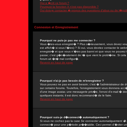
Qui a �crit ce forum ?
Pourquoi la fonction X n'est pas disponible ?
Qui dois-je contacter � propos des questions d'abus ou de l�gali
Connexion et Enregistrement
Pourquoi ne puis-je pas me connecter ?
Vous �tes-vous enregistr� ? Plus s�rieusement, vous devez vous
est affich� si vous l'�tes) ? Si oui, vous devriez contacter le we
enregistr� et que vous n'�tes pas banni et que vous ne pouvez tou
passe; c'est g�n�ralement de l� que vient le probl�me. Si cela ne
forum ait �t� mal configur�.
Revenir en haut de page
Pourquoi n'ai-je pas besoin de m'enregistrer ?
Vous pouvez ne pas en avoir besoin; c'est � l'administrateur de 
sur certains forums. Toutefois, l'enregistrement vous donnera acc�
d'une image avatar, une messagerie priv�e, l'envoi d'e-mail � des 
quelques instants; il est donc recommand� de le faire.
Revenir en haut de page
Pourquoi suis-je d�connect� automatiquement ?
Si vous ne cochez pas la case
Se connecter automatiquement � c
connect� pour une p�riode pr��tablie. Ceci permet d'�viter une 