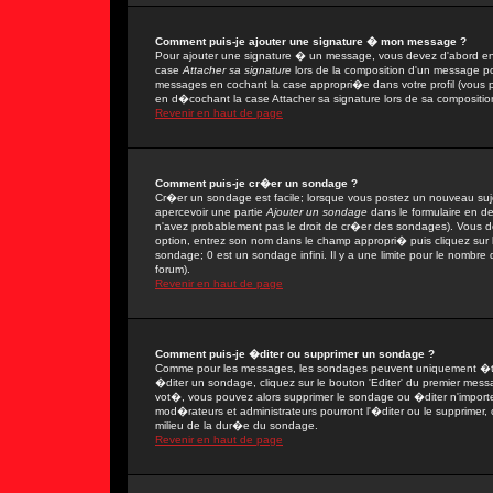
Comment puis-je ajouter une signature � mon message ?
Pour ajouter une signature � un message, vous devez d'abord en 
case
Attacher sa signature
lors de la composition d'un message po
messages en cochant la case appropri�e dans votre profil (vous 
en d�cochant la case Attacher sa signature lors de sa compositio
Revenir en haut de page
Comment puis-je cr�er un sondage ?
Cr�er un sondage est facile; lorsque vous postez un nouveau sujet
apercevoir une partie
Ajouter un sondage
dans le formulaire en d
n'avez probablement pas le droit de cr�er des sondages). Vous de
option, entrez son nom dans le champ appropri� puis cliquez sur
sondage; 0 est un sondage infini. Il y a une limite pour le nombre d
forum).
Revenir en haut de page
Comment puis-je �diter ou supprimer un sondage ?
Comme pour les messages, les sondages peuvent uniquement �tre 
�diter un sondage, cliquez sur le bouton 'Editer' du premier messa
vot�, vous pouvez alors supprimer le sondage ou �diter n'import
mod�rateurs et administrateurs pourront l'�diter ou le supprimer,
milieu de la dur�e du sondage.
Revenir en haut de page