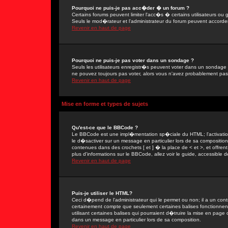
Pourquoi ne puis-je pas acc�der � un forum ?
Certains forums peuvent limiter l'acc�s � certains utilisateurs ou g
Seuls le mod�rateur et l'administrateur du forum peuvent accorder
Revenir en haut de page
Pourquoi ne puis-je pas voter dans un sondage ?
Seuls les utilisateurs enregistr�s peuvent voter dans un sondage 
ne pouvez toujours pas voter, alors vous n'avez probablement pas
Revenir en haut de page
Mise en forme et types de sujets
Qu'est-ce que le BBCode ?
Le BBCode est une impl�mentation sp�ciale du HTML; l'activation
le d�sactiver sur un message en particulier lors de sa compositio
contenues dans des crochets [ et ] � la place de < et >, et offre
plus d'informations sur le BBCode, allez voir le guide, accessible d
Revenir en haut de page
Puis-je utiliser le HTML?
Ceci d�pend de l'administrateur qui le permet ou non; il a un con
certainement compte que seulement certaines balises fonctionne
utilisant certaines balises qui pourraient d�truire la mise en pa
dans un message en particulier lors de sa composition.
Revenir en haut de page