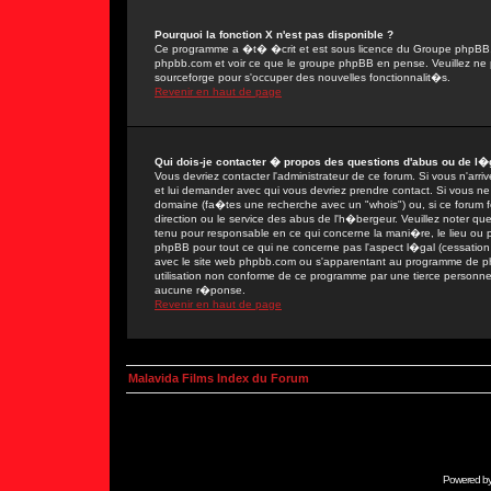
Pourquoi la fonction X n'est pas disponible ?
Ce programme a �t� �crit et est sous licence du Groupe phpBB. Si
phpbb.com et voir ce que le groupe phpBB en pense. Veuillez ne 
sourceforge pour s'occuper des nouvelles fonctionnalit�s.
Revenir en haut de page
Qui dois-je contacter � propos des questions d'abus ou de l�g
Vous devriez contacter l'administrateur de ce forum. Si vous n'ar
et lui demander avec qui vous devriez prendre contact. Si vous ne
domaine (fa�tes une recherche avec un "whois") ou, si ce forum fon
direction ou le service des abus de l'h�bergeur. Veuillez noter
tenu pour responsable en ce qui concerne la mani�re, le lieu ou par
phpBB pour tout ce qui ne concerne pas l'aspect l�gal (cessation 
avec le site web phpbb.com ou s'apparentant au programme de 
utilisation non conforme de ce programme par une tierce person
aucune r�ponse.
Revenir en haut de page
Malavida Films Index du Forum
Powered b