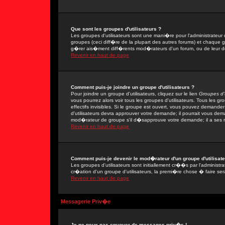
Que sont les groupes d'utilisateurs ?
Les groupes d'utilisateurs sont une mani�re pour l'administrateur 
groupes (ceci diff�re de la plupart des autres forums) et chaque 
g�rer ais�ment diff�rents mod�rateurs d'un forum, ou de leur 
Revenir en haut de page
Comment puis-je joindre un groupe d'utilisateurs ?
Pour joindre un groupe d'utilisateurs, cliquez sur le lien
Groupes d'u
vous pourrez alors voir tous les groupes d'utilisateurs. Tous les 
effectifs invisibles. Si le groupe est ouvert, vous pouvez demand
d'utilisateurs devra approuver votre demande; il pourrait vous dem
mod�rateur de groupe s'il d�sapprouve votre demande; il a ses r
Revenir en haut de page
Comment puis-je devenir le mod�rateur d'un groupe d'utilisate
Les groupes d'utilisateurs sont initiallement cr��s par l'adminis
cr�ation d'un groupe d'utilisateurs, la premi�re chose � faire ser
Revenir en haut de page
Messagerie Priv�e
Je ne peux pas envoyer de messages priv�s !