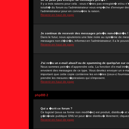
Il y a trois raisons pour cela : vous n'�tes pas enregistr� et/ou
totalit� du forum ou l'administrateur vous emp�che d'envoyer de
l'administrateur pour en conna�tre la raison.
Revenir en haut de page
Je continue de recevoir des messages priv�s non-d�sir�s !
Dans le futur, nous ajouterons une liste noire au syst�me de mes
messages non-d�sir�s, informez-en l'administrateur; il a le pou
Revenir en haut de page
J'ai re�u un e-mail abusif ou de spamming de quelqu'un sur ce
Nous sommes pein�s d'apprendre cela. La fonction d'e-mail int�gr
envoient des messages de ce type. Vous devriez envoyer un e-mail
important que cette copie contienne les en-t�tes (ceux-ci fournisse
prendre les mesures r�pressives qui s'imposent.
Revenir en haut de page
phpBB 2
Qui a �crit ce forum ?
Ce logiciel (sous sa forme non modifi�e) est produit, distribu� et 
g�n�rale publique GNU et peut �tre distribu� librement; cliquez s
Revenir en haut de page