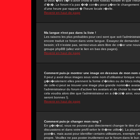
Si vous �tes s�r d'avoir choisi le bon fuseau horaire et que l'heu
d'�t�. Le forum n'a pas �t� con�u pour g�rer le changement ent
d'une heure par rapport � l'heure locale r�elle.
Revenir en haut de page
Ma langue n'est pas dans la liste !
Les raisons les plus probables pour ceci sont que soit l'administra
encore traduit ce forum dans votre langue. Essayez de demander � 
besoin; s'il n'existe pas, sentez-vous alors libre de cr�er une nou
groupe phpBB (allez voir le lien en bas des pages).
Revenir en haut de page
Comment puis-je montrer une image en dessous de mon nom d'u
Il peut y avoir deux images sous votre nom d'utilisateur lorsque 
g�n�ralement elles prennent la forme d'�toiles ou de blocs indi
de celle-ci peut se trouver une image plus grande nomm�e avatar
l'administrateur du forum d'activer les avatars et de choisir la man
cela voudra alors dire que l'administrateur en a d�cid� ainsi, vo
seront bonnes !).
Revenir en haut de page
Comment puis-je changer mon rang ?
En g�n�ral, vous ne pouvez pas directement changer le titre d'un 
discussions et dans votre profil selon le th�me utilis�). La plupa
post�s, mais aussi pour identifier certains utilisateurs, exemple :
propre. Veuillez ne pas poster inutilement sur le forum dans le b