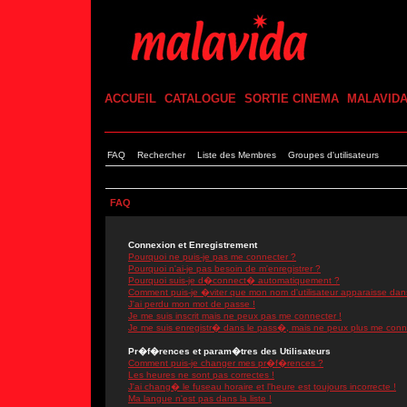
ACCUEIL
CATALOGUE
SORTIE CINEMA
MALAVID
FAQ
Rechercher
Liste des Membres
Groupes d'utilisateurs
FAQ
Connexion et Enregistrement
Pourquoi ne puis-je pas me connecter ?
Pourquoi n'ai-je pas besoin de m'enregistrer ?
Pourquoi suis-je d�connect� automatiquement ?
Comment puis-je �viter que mon nom d'utilisateur apparaisse dans l
J'ai perdu mon mot de passe !
Je me suis inscrit mais ne peux pas me connecter !
Je me suis enregistr� dans le pass�, mais ne peux plus me conn
Pr�f�rences et param�tres des Utilisateurs
Comment puis-je changer mes pr�f�rences ?
Les heures ne sont pas correctes !
J'ai chang� le fuseau horaire et l'heure est toujours incorrecte !
Ma langue n'est pas dans la liste !