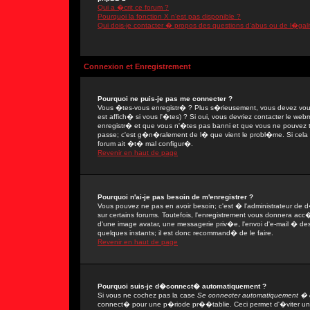
Qui a �crit ce forum ?
Pourquoi la fonction X n'est pas disponible ?
Qui dois-je contacter � propos des questions d'abus ou de l�gali
Connexion et Enregistrement
Pourquoi ne puis-je pas me connecter ?
Vous �tes-vous enregistr� ? Plus s�rieusement, vous devez vous
est affich� si vous l'�tes) ? Si oui, vous devriez contacter le we
enregistr� et que vous n'�tes pas banni et que vous ne pouvez tou
passe; c'est g�n�ralement de l� que vient le probl�me. Si cela ne
forum ait �t� mal configur�.
Revenir en haut de page
Pourquoi n'ai-je pas besoin de m'enregistrer ?
Vous pouvez ne pas en avoir besoin; c'est � l'administrateur de 
sur certains forums. Toutefois, l'enregistrement vous donnera acc�
d'une image avatar, une messagerie priv�e, l'envoi d'e-mail � des 
quelques instants; il est donc recommand� de le faire.
Revenir en haut de page
Pourquoi suis-je d�connect� automatiquement ?
Si vous ne cochez pas la case
Se connecter automatiquement � c
connect� pour une p�riode pr��tablie. Ceci permet d'�viter une 