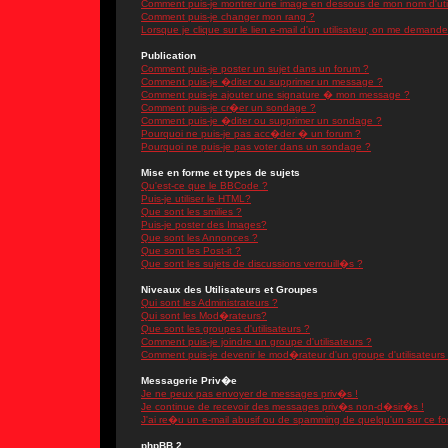
Comment puis-je montrer une image en dessous de mon nom d'util
Comment puis-je changer mon rang ?
Lorsque je clique sur le lien e-mail d'un utilisateur, on me demand
Publication
Comment puis-je poster un sujet dans un forum ?
Comment puis-je �diter ou supprimer un message ?
Comment puis-je ajouter une signature � mon message ?
Comment puis-je cr�er un sondage ?
Comment puis-je �diter ou supprimer un sondage ?
Pourquoi ne puis-je pas acc�der � un forum ?
Pourquoi ne puis-je pas voter dans un sondage ?
Mise en forme et types de sujets
Qu'est-ce que le BBCode ?
Puis-je utiliser le HTML?
Que sont les smilies ?
Puis-je poster des Images?
Que sont les Annonces ?
Que sont les Post-it ?
Que sont les sujets de discussions verrouill�s ?
Niveaux des Utilisateurs et Groupes
Qui sont les Administrateurs ?
Qui sont les Mod�rateurs?
Que sont les groupes d'utilisateurs ?
Comment puis-je joindre un groupe d'utilisateurs ?
Comment puis-je devenir le mod�rateur d'un groupe d'utilisateurs
Messagerie Priv�e
Je ne peux pas envoyer de messages priv�s !
Je continue de recevoir des messages priv�s non-d�sir�s !
J'ai re�u un e-mail abusif ou de spamming de quelqu'un sur ce fo
phpBB 2