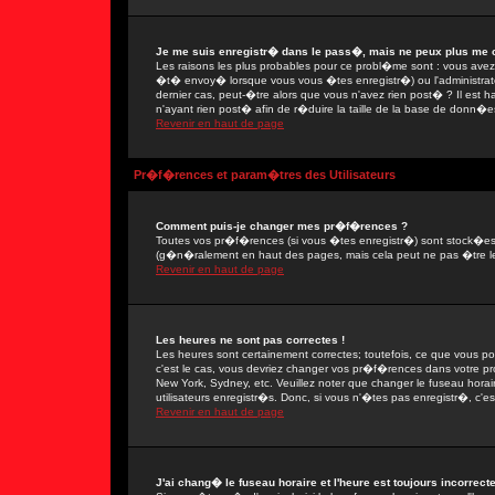
Je me suis enregistr� dans le pass�, mais ne peux plus me 
Les raisons les plus probables pour ce probl�me sont : vous avez e
�t� envoy� lorsque vous vous �tes enregistr�) ou l'administrate
dernier cas, peut-�tre alors que vous n'avez rien post� ? Il est 
n'ayant rien post� afin de r�duire la taille de la base de donn�e
Revenir en haut de page
Pr�f�rences et param�tres des Utilisateurs
Comment puis-je changer mes pr�f�rences ?
Toutes vos pr�f�rences (si vous �tes enregistr�) sont stock�es d
(g�n�ralement en haut des pages, mais cela peut ne pas �tre le
Revenir en haut de page
Les heures ne sont pas correctes !
Les heures sont certainement correctes; toutefois, ce que vous po
c'est le cas, vous devriez changer vos pr�f�rences dans votre prof
New York, Sydney, etc. Veuillez noter que changer le fuseau hora
utilisateurs enregistr�s. Donc, si vous n'�tes pas enregistr�, c'es
Revenir en haut de page
J'ai chang� le fuseau horaire et l'heure est toujours incorrecte