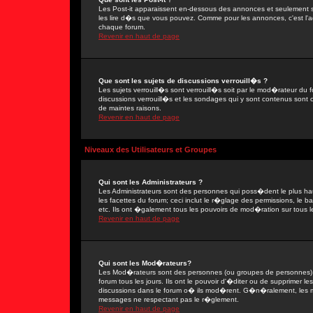
Les Post-it apparaissent en-dessous des annonces et seulement s
les lire d�s que vous pouvez. Comme pour les annonces, c'est l'ad
chaque forum.
Revenir en haut de page
Que sont les sujets de discussions verrouill�s ?
Les sujets verrouill�s sont verrouill�s soit par le mod�rateur du
discussions verrouill�s et les sondages qui y sont contenus sont
de maintes raisons.
Revenir en haut de page
Niveaux des Utilisateurs et Groupes
Qui sont les Administrateurs ?
Les Administrateurs sont des personnes qui poss�dent le plus ha
les facettes du forum; ceci inclut le r�glage des permissions, le 
etc. Ils ont �galement tous les pouvoirs de mod�ration sur tous l
Revenir en haut de page
Qui sont les Mod�rateurs?
Les Mod�rateurs sont des personnes (ou groupes de personnes) d
forum tous les jours. Ils ont le pouvoir d'�diter ou de supprimer les
discussions dans le forum o� ils mod�rent. G�n�ralement, les 
messages ne respectant pas le r�glement.
Revenir en haut de page