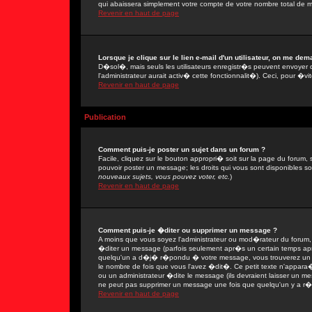
qui abaissera simplement votre compte de votre nombre total de 
Revenir en haut de page
Lorsque je clique sur le lien e-mail d'un utilisateur, on me de
D�sol�, mais seuls les utilisateurs enregistr�s peuvent envoyer 
l'administrateur aurait activ� cette fonctionnalit�). Ceci, pour �vi
Revenir en haut de page
Publication
Comment puis-je poster un sujet dans un forum ?
Facile, cliquez sur le bouton appropri� soit sur la page du forum, 
pouvoir poster un message; les droits qui vous sont disponibles son
nouveaux sujets, vous pouvez voter, etc.
)
Revenir en haut de page
Comment puis-je �diter ou supprimer un message ?
A moins que vous soyez l'administrateur ou mod�rateur du forum
�diter un message (parfois seulement apr�s un certain temps apr�
quelqu'un a d�j� r�pondu � votre message, vous trouverez un pe
le nombre de fois que vous l'avez �dit�. Ce petit texte n'appar
ou un administrateur �dite le message (ils devraient laisser un mes
ne peut pas supprimer un message une fois que quelqu'un y a r
Revenir en haut de page