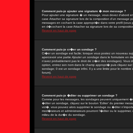
Comment puis-je ajouter une signature � mon message ?
Pour ajouter une signature � un message, vous devez d'abord en 
case
Attacher sa signature
lors de la composition d'un message po
messages en cochant la case appropri�e dans votre profil (vous 
en d�cochant la case Attacher sa signature lors de sa compositio
Revenir en haut de page
Comment puis-je cr�er un sondage ?
Cr�er un sondage est facile; lorsque vous postez un nouveau sujet
apercevoir une partie
Ajouter un sondage
dans le formulaire en d
n'avez probablement pas le droit de cr�er des sondages). Vous de
option, entrez son nom dans le champ appropri� puis cliquez sur
sondage; 0 est un sondage infini. Il y a une limite pour le nombre d
forum).
Revenir en haut de page
Comment puis-je �diter ou supprimer un sondage ?
Comme pour les messages, les sondages peuvent uniquement �tre 
�diter un sondage, cliquez sur le bouton 'Editer' du premier messa
vot�, vous pouvez alors supprimer le sondage ou �diter n'import
mod�rateurs et administrateurs pourront l'�diter ou le supprimer,
milieu de la dur�e du sondage.
Revenir en haut de page