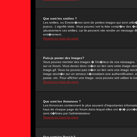
Que sont les smilies ?
Les smilies, ou Emotic�nes sont de petites images qui sont utilis�e
joyeux, :( signifie triste. Vous pouvez voir la liste compl�te des
abusivement ces smilies, car ils peuvent vite rendre un message il
enti�rement.
Revenir en haut de page
Puis-je poster des Images?
Vous pouvez montrer des images � l'int�rieur de vos messages. T
sur ce forum. Vous devez donc cr�er un lien vers votre image sto
image.gif. Vous ne pouvez pas cr�er un lien vers une image stock�
image stock�e sur un serveur n�cessitant une authentification, 
passe, etc. Pour afficher une image, vous pouvez soit utiliser la 
Revenir en haut de page
Que sont les Annonces ?
Les Annonces contiennent le plus souvent d'importantes informat
haut de chaque page du forum dans lequel elles ont �t� post�e
sont d�finies par l'administrateur.
Revenir en haut de page
Que sont les Post-it ?