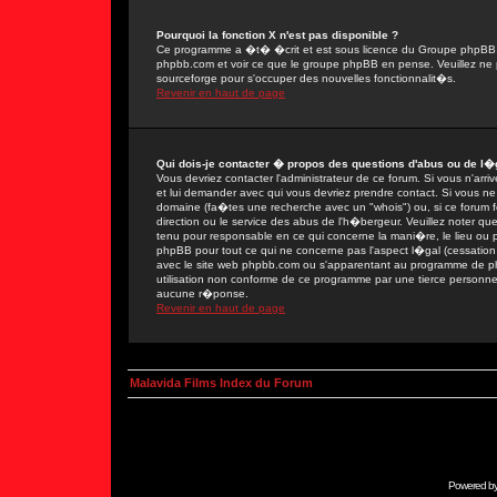
Pourquoi la fonction X n'est pas disponible ?
Ce programme a �t� �crit et est sous licence du Groupe phpBB. Si
phpbb.com et voir ce que le groupe phpBB en pense. Veuillez ne 
sourceforge pour s'occuper des nouvelles fonctionnalit�s.
Revenir en haut de page
Qui dois-je contacter � propos des questions d'abus ou de l�g
Vous devriez contacter l'administrateur de ce forum. Si vous n'ar
et lui demander avec qui vous devriez prendre contact. Si vous ne
domaine (fa�tes une recherche avec un "whois") ou, si ce forum fon
direction ou le service des abus de l'h�bergeur. Veuillez noter
tenu pour responsable en ce qui concerne la mani�re, le lieu ou par
phpBB pour tout ce qui ne concerne pas l'aspect l�gal (cessation 
avec le site web phpbb.com ou s'apparentant au programme de 
utilisation non conforme de ce programme par une tierce person
aucune r�ponse.
Revenir en haut de page
Malavida Films Index du Forum
Powered b