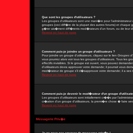
Que sont les groupes d'utilisateurs ?
Les groupes d'utilisateurs sont une mani�re pour l'administrateur 
groupes (ceci diff�re de la plupart des autres forums) et chaque 
g�rer ais�ment diff�rents mod�rateurs d'un forum, ou de leur 
Revenir en haut de page
Comment puis-je joindre un groupe d'utilisateurs ?
Pour joindre un groupe d'utilisateurs, cliquez sur le lien
Groupes d'u
vous pourrez alors voir tous les groupes d'utilisateurs. Tous les 
effectifs invisibles. Si le groupe est ouvert, vous pouvez demand
d'utilisateurs devra approuver votre demande; il pourrait vous dem
mod�rateur de groupe s'il d�sapprouve votre demande; il a ses r
Revenir en haut de page
Comment puis-je devenir le mod�rateur d'un groupe d'utilisate
Les groupes d'utilisateurs sont initiallement cr��s par l'adminis
cr�ation d'un groupe d'utilisateurs, la premi�re chose � faire ser
Revenir en haut de page
Messagerie Priv�e
Je ne peux pas envoyer de messages priv�s !