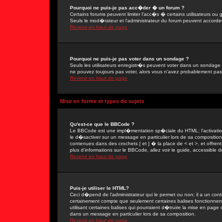
Pourquoi ne puis-je pas acc�der � un forum ?
Certains forums peuvent limiter l'acc�s � certains utilisateurs ou g
Seuls le mod�rateur et l'administrateur du forum peuvent accorder
Revenir en haut de page
Pourquoi ne puis-je pas voter dans un sondage ?
Seuls les utilisateurs enregistr�s peuvent voter dans un sondage 
ne pouvez toujours pas voter, alors vous n'avez probablement pas
Revenir en haut de page
Mise en forme et types de sujets
Qu'est-ce que le BBCode ?
Le BBCode est une impl�mentation sp�ciale du HTML; l'activation
le d�sactiver sur un message en particulier lors de sa compositio
contenues dans des crochets [ et ] � la place de < et >, et offre
plus d'informations sur le BBCode, allez voir le guide, accessible d
Revenir en haut de page
Puis-je utiliser le HTML?
Ceci d�pend de l'administrateur qui le permet ou non; il a un con
certainement compte que seulement certaines balises fonctionne
utilisant certaines balises qui pourraient d�truire la mise en pa
dans un message en particulier lors de sa composition.
Revenir en haut de page