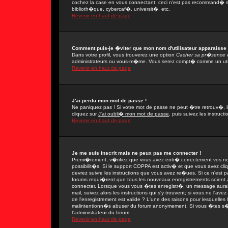
cochez la case en vous connectant; ceci n'est pas recommand� si
biblioth�que, cybercaf�, universit�, etc.
Revenir en haut de page
Comment puis-je �viter que mon nom d'utilisateur apparaisse da
Dans votre profil, vous trouverez une option
Cacher sa pr�sence e
administrateurs ou vous-m�me. Vous serez compt� comme un utilis
Revenir en haut de page
J'ai perdu mon mot de passe !
Ne paniquez pas ! Si votre mot de passe ne peut �tre retrouv�, il 
cliquez sur
J'ai oubli� mon mot de passe
, puis suivez les instruc
Revenir en haut de page
Je me suis inscrit mais ne peux pas me connecter !
Premi�rement, v�rifiez que vous avez entr� correctement vos nom 
possibilit�s. Si le support COPPA est activ� et que vous avez cli
devrez suivre les instructions que vous avez re�ues. Si ce n'est 
forums requi�rent que tous les nouveaux enregistrements soient a
connecter. Lorsque vous vous �tes enregistr�, un message aurait
mail, suivez alors les instructions qui s'y trouvent; si vous ne l'
de l'enregistrement est valide ? L'une des raisons pour lesquelles l'
malintentionn�s abuser du forum anonymement. Si vous �tes s�r q
l'administrateur du forum.
Revenir en haut de page