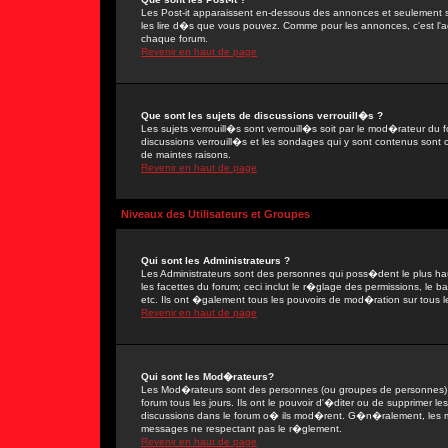
Les Post-it apparaissent en-dessous des annonces et seulement s
les lire d�s que vous pouvez. Comme pour les annonces, c'est l'ad
chaque forum.
Revenir en haut de page
Que sont les sujets de discussions verrouill�s ?
Les sujets verrouill�s sont verrouill�s soit par le mod�rateur du
discussions verrouill�s et les sondages qui y sont contenus sont
de maintes raisons.
Revenir en haut de page
Niveaux des Utilisateurs et Groupes
Qui sont les Administrateurs ?
Les Administrateurs sont des personnes qui poss�dent le plus ha
les facettes du forum; ceci inclut le r�glage des permissions, le 
etc. Ils ont �galement tous les pouvoirs de mod�ration sur tous l
Revenir en haut de page
Qui sont les Mod�rateurs?
Les Mod�rateurs sont des personnes (ou groupes de personnes) d
forum tous les jours. Ils ont le pouvoir d'�diter ou de supprimer les
discussions dans le forum o� ils mod�rent. G�n�ralement, les 
messages ne respectant pas le r�glement.
Revenir en haut de page