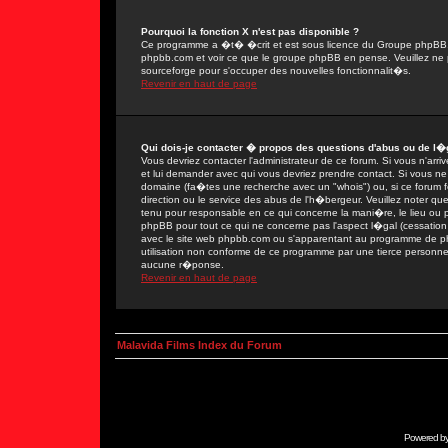
Pourquoi la fonction X n'est pas disponible ?
Ce programme a �t� �crit et est sous licence du Groupe phpBB. Si
phpbb.com et voir ce que le groupe phpBB en pense. Veuillez ne 
sourceforge pour s'occuper des nouvelles fonctionnalit�s.
Revenir en haut de page
Qui dois-je contacter � propos des questions d'abus ou de l�g
Vous devriez contacter l'administrateur de ce forum. Si vous n'ar
et lui demander avec qui vous devriez prendre contact. Si vous ne
domaine (fa�tes une recherche avec un "whois") ou, si ce forum fon
direction ou le service des abus de l'h�bergeur. Veuillez noter
tenu pour responsable en ce qui concerne la mani�re, le lieu ou par
phpBB pour tout ce qui ne concerne pas l'aspect l�gal (cessation 
avec le site web phpbb.com ou s'apparentant au programme de 
utilisation non conforme de ce programme par une tierce person
aucune r�ponse.
Revenir en haut de page
Malavida Films Index du Forum
Powered b