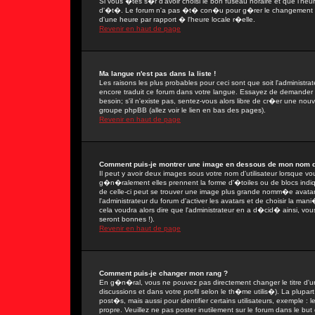
Si vous �tes s�r d'avoir choisi le bon fuseau horaire et que l'heu
d'�t�. Le forum n'a pas �t� con�u pour g�rer le changement ent
d'une heure par rapport � l'heure locale r�elle.
Revenir en haut de page
Ma langue n'est pas dans la liste !
Les raisons les plus probables pour ceci sont que soit l'administra
encore traduit ce forum dans votre langue. Essayez de demander � 
besoin; s'il n'existe pas, sentez-vous alors libre de cr�er une nou
groupe phpBB (allez voir le lien en bas des pages).
Revenir en haut de page
Comment puis-je montrer une image en dessous de mon nom d'u
Il peut y avoir deux images sous votre nom d'utilisateur lorsque 
g�n�ralement elles prennent la forme d'�toiles ou de blocs indi
de celle-ci peut se trouver une image plus grande nomm�e avatar
l'administrateur du forum d'activer les avatars et de choisir la man
cela voudra alors dire que l'administrateur en a d�cid� ainsi, vo
seront bonnes !).
Revenir en haut de page
Comment puis-je changer mon rang ?
En g�n�ral, vous ne pouvez pas directement changer le titre d'un 
discussions et dans votre profil selon le th�me utilis�). La plupa
post�s, mais aussi pour identifier certains utilisateurs, exemple :
propre. Veuillez ne pas poster inutilement sur le forum dans le b