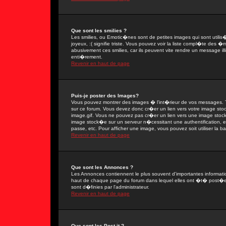
Que sont les smilies ?
Les smilies, ou Emotic�nes sont de petites images qui sont utilis�e
joyeux, :( signifie triste. Vous pouvez voir la liste compl�te des
abusivement ces smilies, car ils peuvent vite rendre un message il
enti�rement.
Revenir en haut de page
Puis-je poster des Images?
Vous pouvez montrer des images � l'int�rieur de vos messages. T
sur ce forum. Vous devez donc cr�er un lien vers votre image sto
image.gif. Vous ne pouvez pas cr�er un lien vers une image stock�
image stock�e sur un serveur n�cessitant une authentification, 
passe, etc. Pour afficher une image, vous pouvez soit utiliser la 
Revenir en haut de page
Que sont les Annonces ?
Les Annonces contiennent le plus souvent d'importantes informat
haut de chaque page du forum dans lequel elles ont �t� post�e
sont d�finies par l'administrateur.
Revenir en haut de page
Que sont les Post-it ?