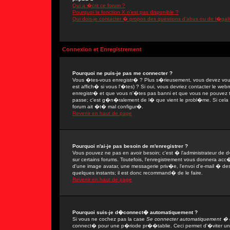
Qui a �crit ce forum ?
Pourquoi la fonction X n'est pas disponible ?
Qui dois-je contacter � propos des questions d'abus ou de l�gali
Connexion et Enregistrement
Pourquoi ne puis-je pas me connecter ?
Vous �tes-vous enregistr� ? Plus s�rieusement, vous devez vous
est affich� si vous l'�tes) ? Si oui, vous devriez contacter le we
enregistr� et que vous n'�tes pas banni et que vous ne pouvez tou
passe; c'est g�n�ralement de l� que vient le probl�me. Si cela ne
forum ait �t� mal configur�.
Revenir en haut de page
Pourquoi n'ai-je pas besoin de m'enregistrer ?
Vous pouvez ne pas en avoir besoin; c'est � l'administrateur de 
sur certains forums. Toutefois, l'enregistrement vous donnera acc�
d'une image avatar, une messagerie priv�e, l'envoi d'e-mail � des 
quelques instants; il est donc recommand� de le faire.
Revenir en haut de page
Pourquoi suis-je d�connect� automatiquement ?
Si vous ne cochez pas la case
Se connecter automatiquement � c
connect� pour une p�riode pr��tablie. Ceci permet d'�viter une 