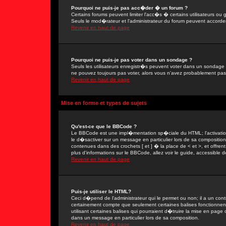
Pourquoi ne puis-je pas acc�der � un forum ?
Certains forums peuvent limiter l'acc�s � certains utilisateurs ou g
Seuls le mod�rateur et l'administrateur du forum peuvent accorder
Revenir en haut de page
Pourquoi ne puis-je pas voter dans un sondage ?
Seuls les utilisateurs enregistr�s peuvent voter dans un sondage 
ne pouvez toujours pas voter, alors vous n'avez probablement pas
Revenir en haut de page
Mise en forme et types de sujets
Qu'est-ce que le BBCode ?
Le BBCode est une impl�mentation sp�ciale du HTML; l'activation
le d�sactiver sur un message en particulier lors de sa compositio
contenues dans des crochets [ et ] � la place de < et >, et offre
plus d'informations sur le BBCode, allez voir le guide, accessible d
Revenir en haut de page
Puis-je utiliser le HTML?
Ceci d�pend de l'administrateur qui le permet ou non; il a un con
certainement compte que seulement certaines balises fonctionne
utilisant certaines balises qui pourraient d�truire la mise en pa
dans un message en particulier lors de sa composition.
Revenir en haut de page