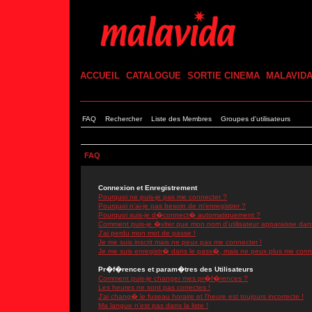
ACCUEIL
CATALOGUE
SORTIE CINEMA
MALAVID
FAQ
Rechercher
Liste des Membres
Groupes d'utilisateurs
FAQ
Connexion et Enregistrement
Pourquoi ne puis-je pas me connecter ?
Pourquoi n'ai-je pas besoin de m'enregistrer ?
Pourquoi suis-je d�connect� automatiquement ?
Comment puis-je �viter que mon nom d'utilisateur apparaisse dans l
J'ai perdu mon mot de passe !
Je me suis inscrit mais ne peux pas me connecter !
Je me suis enregistr� dans le pass�, mais ne peux plus me conn
Pr�f�rences et param�tres des Utilisateurs
Comment puis-je changer mes pr�f�rences ?
Les heures ne sont pas correctes !
J'ai chang� le fuseau horaire et l'heure est toujours incorrecte !
Ma langue n'est pas dans la liste !