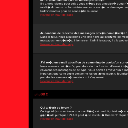
Il y a trois raisons pour cela : vous n'�tes pas enregistr� et/ou
totalit� du forum ou l'administrateur vous emp�che d'envoyer de
l'administrateur pour en conna�tre la raison.
Revenir en haut de page
Je continue de recevoir des messages priv�s non-d�sir�s !
Dans le futur, nous ajouterons une liste noire au syst�me de mes
messages non-d�sir�s, informez-en l'administrateur; il a le pou
Revenir en haut de page
J'ai re�u un e-mail abusif ou de spamming de quelqu'un sur ce
Nous sommes pein�s d'apprendre cela. La fonction d'e-mail int�gr
envoient des messages de ce type. Vous devriez envoyer un e-mail
important que cette copie contienne les en-t�tes (ceux-ci fournisse
prendre les mesures r�pressives qui s'imposent.
Revenir en haut de page
phpBB 2
Qui a �crit ce forum ?
Ce logiciel (sous sa forme non modifi�e) est produit, distribu� et 
g�n�rale publique GNU et peut �tre distribu� librement; cliquez s
Revenir en haut de page