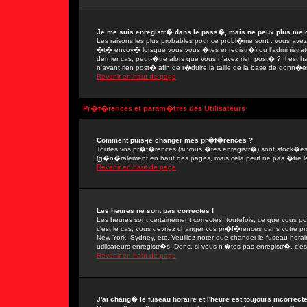
Je me suis enregistr� dans le pass�, mais ne peux plus me 
Les raisons les plus probables pour ce probl�me sont : vous avez e
�t� envoy� lorsque vous vous �tes enregistr�) ou l'administrate
dernier cas, peut-�tre alors que vous n'avez rien post� ? Il est 
n'ayant rien post� afin de r�duire la taille de la base de donn�e
Revenir en haut de page
Pr�f�rences et param�tres des Utilisateurs
Comment puis-je changer mes pr�f�rences ?
Toutes vos pr�f�rences (si vous �tes enregistr�) sont stock�es d
(g�n�ralement en haut des pages, mais cela peut ne pas �tre le
Revenir en haut de page
Les heures ne sont pas correctes !
Les heures sont certainement correctes; toutefois, ce que vous po
c'est le cas, vous devriez changer vos pr�f�rences dans votre prof
New York, Sydney, etc. Veuillez noter que changer le fuseau hora
utilisateurs enregistr�s. Donc, si vous n'�tes pas enregistr�, c'es
Revenir en haut de page
J'ai chang� le fuseau horaire et l'heure est toujours incorrecte