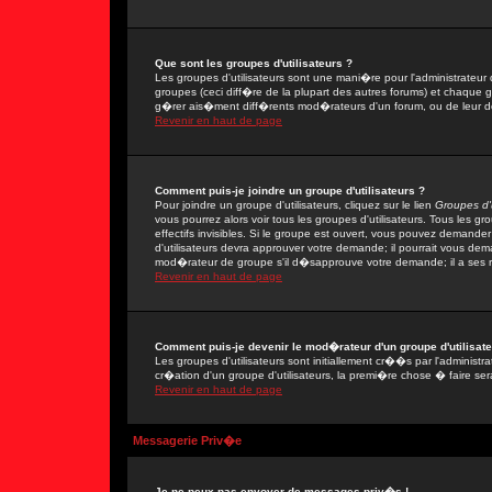
Que sont les groupes d'utilisateurs ?
Les groupes d'utilisateurs sont une mani�re pour l'administrateur 
groupes (ceci diff�re de la plupart des autres forums) et chaque 
g�rer ais�ment diff�rents mod�rateurs d'un forum, ou de leur 
Revenir en haut de page
Comment puis-je joindre un groupe d'utilisateurs ?
Pour joindre un groupe d'utilisateurs, cliquez sur le lien
Groupes d'u
vous pourrez alors voir tous les groupes d'utilisateurs. Tous les 
effectifs invisibles. Si le groupe est ouvert, vous pouvez demand
d'utilisateurs devra approuver votre demande; il pourrait vous dem
mod�rateur de groupe s'il d�sapprouve votre demande; il a ses r
Revenir en haut de page
Comment puis-je devenir le mod�rateur d'un groupe d'utilisate
Les groupes d'utilisateurs sont initiallement cr��s par l'adminis
cr�ation d'un groupe d'utilisateurs, la premi�re chose � faire ser
Revenir en haut de page
Messagerie Priv�e
Je ne peux pas envoyer de messages priv�s !