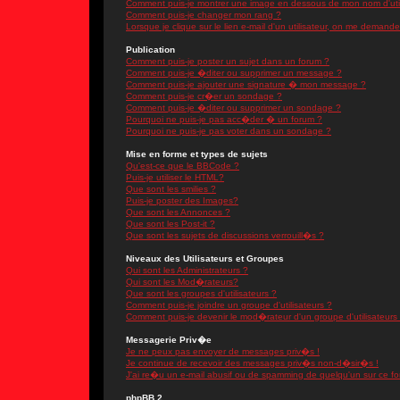
Comment puis-je montrer une image en dessous de mon nom d'util
Comment puis-je changer mon rang ?
Lorsque je clique sur le lien e-mail d'un utilisateur, on me demand
Publication
Comment puis-je poster un sujet dans un forum ?
Comment puis-je �diter ou supprimer un message ?
Comment puis-je ajouter une signature � mon message ?
Comment puis-je cr�er un sondage ?
Comment puis-je �diter ou supprimer un sondage ?
Pourquoi ne puis-je pas acc�der � un forum ?
Pourquoi ne puis-je pas voter dans un sondage ?
Mise en forme et types de sujets
Qu'est-ce que le BBCode ?
Puis-je utiliser le HTML?
Que sont les smilies ?
Puis-je poster des Images?
Que sont les Annonces ?
Que sont les Post-it ?
Que sont les sujets de discussions verrouill�s ?
Niveaux des Utilisateurs et Groupes
Qui sont les Administrateurs ?
Qui sont les Mod�rateurs?
Que sont les groupes d'utilisateurs ?
Comment puis-je joindre un groupe d'utilisateurs ?
Comment puis-je devenir le mod�rateur d'un groupe d'utilisateurs
Messagerie Priv�e
Je ne peux pas envoyer de messages priv�s !
Je continue de recevoir des messages priv�s non-d�sir�s !
J'ai re�u un e-mail abusif ou de spamming de quelqu'un sur ce fo
phpBB 2