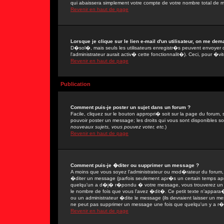
qui abaissera simplement votre compte de votre nombre total de 
Revenir en haut de page
Lorsque je clique sur le lien e-mail d'un utilisateur, on me de
D�sol�, mais seuls les utilisateurs enregistr�s peuvent envoyer 
l'administrateur aurait activ� cette fonctionnalit�). Ceci, pour �vi
Revenir en haut de page
Publication
Comment puis-je poster un sujet dans un forum ?
Facile, cliquez sur le bouton appropri� soit sur la page du forum, 
pouvoir poster un message; les droits qui vous sont disponibles son
nouveaux sujets, vous pouvez voter, etc.
)
Revenir en haut de page
Comment puis-je �diter ou supprimer un message ?
A moins que vous soyez l'administrateur ou mod�rateur du forum
�diter un message (parfois seulement apr�s un certain temps apr�
quelqu'un a d�j� r�pondu � votre message, vous trouverez un pe
le nombre de fois que vous l'avez �dit�. Ce petit texte n'appar
ou un administrateur �dite le message (ils devraient laisser un mes
ne peut pas supprimer un message une fois que quelqu'un y a r
Revenir en haut de page