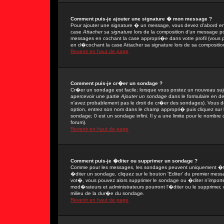
Comment puis-je ajouter une signature � mon message ?
Pour ajouter une signature � un message, vous devez d'abord en 
case
Attacher sa signature
lors de la composition d'un message po
messages en cochant la case appropri�e dans votre profil (vous 
en d�cochant la case Attacher sa signature lors de sa compositio
Revenir en haut de page
Comment puis-je cr�er un sondage ?
Cr�er un sondage est facile; lorsque vous postez un nouveau sujet
apercevoir une partie
Ajouter un sondage
dans le formulaire en d
n'avez probablement pas le droit de cr�er des sondages). Vous de
option, entrez son nom dans le champ appropri� puis cliquez sur
sondage; 0 est un sondage infini. Il y a une limite pour le nombre d
forum).
Revenir en haut de page
Comment puis-je �diter ou supprimer un sondage ?
Comme pour les messages, les sondages peuvent uniquement �tre 
�diter un sondage, cliquez sur le bouton 'Editer' du premier messa
vot�, vous pouvez alors supprimer le sondage ou �diter n'import
mod�rateurs et administrateurs pourront l'�diter ou le supprimer,
milieu de la dur�e du sondage.
Revenir en haut de page