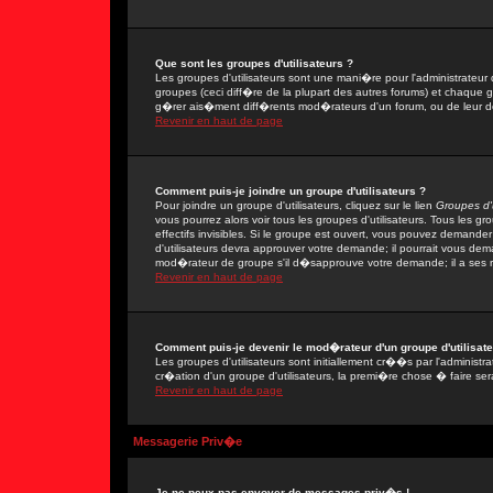
Que sont les groupes d'utilisateurs ?
Les groupes d'utilisateurs sont une mani�re pour l'administrateur 
groupes (ceci diff�re de la plupart des autres forums) et chaque 
g�rer ais�ment diff�rents mod�rateurs d'un forum, ou de leur 
Revenir en haut de page
Comment puis-je joindre un groupe d'utilisateurs ?
Pour joindre un groupe d'utilisateurs, cliquez sur le lien
Groupes d'u
vous pourrez alors voir tous les groupes d'utilisateurs. Tous les 
effectifs invisibles. Si le groupe est ouvert, vous pouvez demand
d'utilisateurs devra approuver votre demande; il pourrait vous dem
mod�rateur de groupe s'il d�sapprouve votre demande; il a ses r
Revenir en haut de page
Comment puis-je devenir le mod�rateur d'un groupe d'utilisate
Les groupes d'utilisateurs sont initiallement cr��s par l'adminis
cr�ation d'un groupe d'utilisateurs, la premi�re chose � faire ser
Revenir en haut de page
Messagerie Priv�e
Je ne peux pas envoyer de messages priv�s !