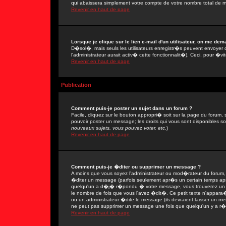
qui abaissera simplement votre compte de votre nombre total de 
Revenir en haut de page
Lorsque je clique sur le lien e-mail d'un utilisateur, on me de
D�sol�, mais seuls les utilisateurs enregistr�s peuvent envoyer 
l'administrateur aurait activ� cette fonctionnalit�). Ceci, pour �vi
Revenir en haut de page
Publication
Comment puis-je poster un sujet dans un forum ?
Facile, cliquez sur le bouton appropri� soit sur la page du forum, 
pouvoir poster un message; les droits qui vous sont disponibles son
nouveaux sujets, vous pouvez voter, etc.
)
Revenir en haut de page
Comment puis-je �diter ou supprimer un message ?
A moins que vous soyez l'administrateur ou mod�rateur du forum
�diter un message (parfois seulement apr�s un certain temps apr�
quelqu'un a d�j� r�pondu � votre message, vous trouverez un pe
le nombre de fois que vous l'avez �dit�. Ce petit texte n'appar
ou un administrateur �dite le message (ils devraient laisser un mes
ne peut pas supprimer un message une fois que quelqu'un y a r
Revenir en haut de page