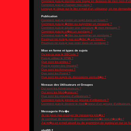
Comment puis-je montrer une image en dessous de mon nom d'util
Comment puis-je changer mon rang ?
Lorsque je clique sur le lien e-mail d'un utilisateur, on me demand
Publication
Comment puis-je poster un sujet dans un forum ?
Comment puis-je �diter ou supprimer un message ?
Comment puis-je ajouter une signature � mon message ?
Comment puis-je cr�er un sondage ?
Comment puis-je �diter ou supprimer un sondage ?
Pourquoi ne puis-je pas acc�der � un forum ?
Pourquoi ne puis-je pas voter dans un sondage ?
Mise en forme et types de sujets
Qu'est-ce que le BBCode ?
Puis-je utiliser le HTML?
Que sont les smilies ?
Puis-je poster des Images?
Que sont les Annonces ?
Que sont les Post-it ?
Que sont les sujets de discussions verrouill�s ?
Niveaux des Utilisateurs et Groupes
Qui sont les Administrateurs ?
Qui sont les Mod�rateurs?
Que sont les groupes d'utilisateurs ?
Comment puis-je joindre un groupe d'utilisateurs ?
Comment puis-je devenir le mod�rateur d'un groupe d'utilisateurs
Messagerie Priv�e
Je ne peux pas envoyer de messages priv�s !
Je continue de recevoir des messages priv�s non-d�sir�s !
J'ai re�u un e-mail abusif ou de spamming de quelqu'un sur ce fo
phpBB 2