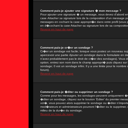
Comment puis-je ajouter une signature � mon message ?
Pour ajouter une signature � un message, vous devez d'abord en 
case
Attacher sa signature
lors de la composition d'un message po
messages en cochant la case appropri�e dans votre profil (vous 
en d�cochant la case Attacher sa signature lors de sa compositio
Revenir en haut de page
Comment puis-je cr�er un sondage ?
Cr�er un sondage est facile; lorsque vous postez un nouveau sujet
apercevoir une partie
Ajouter un sondage
dans le formulaire en d
n'avez probablement pas le droit de cr�er des sondages). Vous de
option, entrez son nom dans le champ appropri� puis cliquez sur
sondage; 0 est un sondage infini. Il y a une limite pour le nombre d
forum).
Revenir en haut de page
Comment puis-je �diter ou supprimer un sondage ?
Comme pour les messages, les sondages peuvent uniquement �tre 
�diter un sondage, cliquez sur le bouton 'Editer' du premier messa
vot�, vous pouvez alors supprimer le sondage ou �diter n'import
mod�rateurs et administrateurs pourront l'�diter ou le supprimer,
milieu de la dur�e du sondage.
Revenir en haut de page