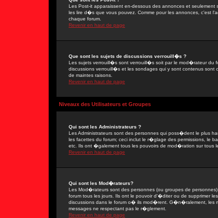
Les Post-it apparaissent en-dessous des annonces et seulement s
les lire d�s que vous pouvez. Comme pour les annonces, c'est l'ad
chaque forum.
Revenir en haut de page
Que sont les sujets de discussions verrouill�s ?
Les sujets verrouill�s sont verrouill�s soit par le mod�rateur du
discussions verrouill�s et les sondages qui y sont contenus sont
de maintes raisons.
Revenir en haut de page
Niveaux des Utilisateurs et Groupes
Qui sont les Administrateurs ?
Les Administrateurs sont des personnes qui poss�dent le plus ha
les facettes du forum; ceci inclut le r�glage des permissions, le 
etc. Ils ont �galement tous les pouvoirs de mod�ration sur tous l
Revenir en haut de page
Qui sont les Mod�rateurs?
Les Mod�rateurs sont des personnes (ou groupes de personnes) d
forum tous les jours. Ils ont le pouvoir d'�diter ou de supprimer les
discussions dans le forum o� ils mod�rent. G�n�ralement, les 
messages ne respectant pas le r�glement.
Revenir en haut de page