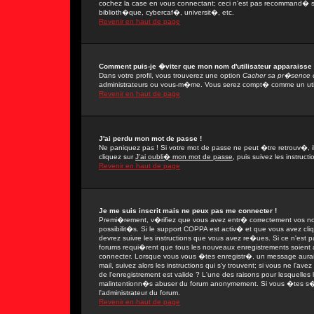
cochez la case en vous connectant; ceci n'est pas recommand� si
biblioth�que, cybercaf�, universit�, etc.
Revenir en haut de page
Comment puis-je �viter que mon nom d'utilisateur apparaisse da
Dans votre profil, vous trouverez une option
Cacher sa pr�sence e
administrateurs ou vous-m�me. Vous serez compt� comme un utilis
Revenir en haut de page
J'ai perdu mon mot de passe !
Ne paniquez pas ! Si votre mot de passe ne peut �tre retrouv�, il 
cliquez sur
J'ai oubli� mon mot de passe
, puis suivez les instruc
Revenir en haut de page
Je me suis inscrit mais ne peux pas me connecter !
Premi�rement, v�rifiez que vous avez entr� correctement vos nom 
possibilit�s. Si le support COPPA est activ� et que vous avez cli
devrez suivre les instructions que vous avez re�ues. Si ce n'est 
forums requi�rent que tous les nouveaux enregistrements soient a
connecter. Lorsque vous vous �tes enregistr�, un message aurait
mail, suivez alors les instructions qui s'y trouvent; si vous ne l'
de l'enregistrement est valide ? L'une des raisons pour lesquelles l'
malintentionn�s abuser du forum anonymement. Si vous �tes s�r q
l'administrateur du forum.
Revenir en haut de page