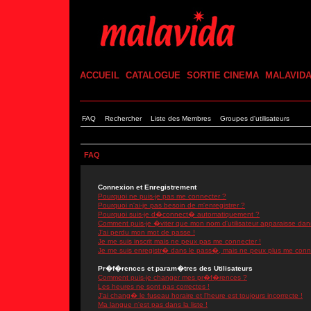
ACCUEIL
CATALOGUE
SORTIE CINEMA
MALAVID
FAQ
Rechercher
Liste des Membres
Groupes d'utilisateurs
FAQ
Connexion et Enregistrement
Pourquoi ne puis-je pas me connecter ?
Pourquoi n'ai-je pas besoin de m'enregistrer ?
Pourquoi suis-je d�connect� automatiquement ?
Comment puis-je �viter que mon nom d'utilisateur apparaisse dans l
J'ai perdu mon mot de passe !
Je me suis inscrit mais ne peux pas me connecter !
Je me suis enregistr� dans le pass�, mais ne peux plus me conn
Pr�f�rences et param�tres des Utilisateurs
Comment puis-je changer mes pr�f�rences ?
Les heures ne sont pas correctes !
J'ai chang� le fuseau horaire et l'heure est toujours incorrecte !
Ma langue n'est pas dans la liste !