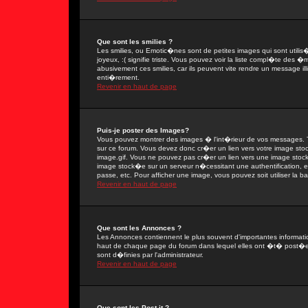
Que sont les smilies ?
Les smilies, ou Emotic�nes sont de petites images qui sont utilis�e
joyeux, :( signifie triste. Vous pouvez voir la liste compl�te des
abusivement ces smilies, car ils peuvent vite rendre un message il
enti�rement.
Revenir en haut de page
Puis-je poster des Images?
Vous pouvez montrer des images � l'int�rieur de vos messages. T
sur ce forum. Vous devez donc cr�er un lien vers votre image sto
image.gif. Vous ne pouvez pas cr�er un lien vers une image stock�
image stock�e sur un serveur n�cessitant une authentification, 
passe, etc. Pour afficher une image, vous pouvez soit utiliser la 
Revenir en haut de page
Que sont les Annonces ?
Les Annonces contiennent le plus souvent d'importantes informat
haut de chaque page du forum dans lequel elles ont �t� post�e
sont d�finies par l'administrateur.
Revenir en haut de page
Que sont les Post-it ?