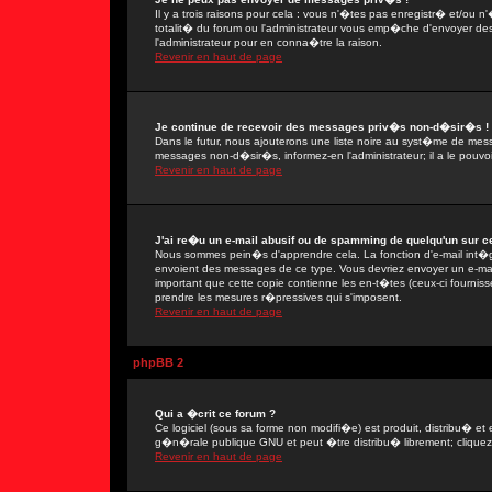
Il y a trois raisons pour cela : vous n'�tes pas enregistr� et/ou
totalit� du forum ou l'administrateur vous emp�che d'envoyer de
l'administrateur pour en conna�tre la raison.
Revenir en haut de page
Je continue de recevoir des messages priv�s non-d�sir�s !
Dans le futur, nous ajouterons une liste noire au syst�me de mes
messages non-d�sir�s, informez-en l'administrateur; il a le pou
Revenir en haut de page
J'ai re�u un e-mail abusif ou de spamming de quelqu'un sur ce
Nous sommes pein�s d'apprendre cela. La fonction d'e-mail int�gr
envoient des messages de ce type. Vous devriez envoyer un e-mail
important que cette copie contienne les en-t�tes (ceux-ci fournisse
prendre les mesures r�pressives qui s'imposent.
Revenir en haut de page
phpBB 2
Qui a �crit ce forum ?
Ce logiciel (sous sa forme non modifi�e) est produit, distribu� et 
g�n�rale publique GNU et peut �tre distribu� librement; cliquez s
Revenir en haut de page