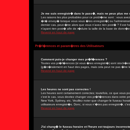
Je me suis enregistr� dans le pass�, mais ne peux plus me 
Les raisons les plus probables pour ce probl�me sont : vous avez e
�t� envoy� lorsque vous vous �tes enregistr�) ou l'administrate
dernier cas, peut-�tre alors que vous n'avez rien post� ? Il est 
n'ayant rien post� afin de r�duire la taille de la base de donn�e
Revenir en haut de page
Pr�f�rences et param�tres des Utilisateurs
Comment puis-je changer mes pr�f�rences ?
Toutes vos pr�f�rences (si vous �tes enregistr�) sont stock�es d
(g�n�ralement en haut des pages, mais cela peut ne pas �tre le
Revenir en haut de page
Les heures ne sont pas correctes !
Les heures sont certainement correctes; toutefois, ce que vous po
c'est le cas, vous devriez changer vos pr�f�rences dans votre prof
New York, Sydney, etc. Veuillez noter que changer le fuseau hora
utilisateurs enregistr�s. Donc, si vous n'�tes pas enregistr�, c'es
Revenir en haut de page
J'ai chang� le fuseau horaire et l'heure est toujours incorrecte