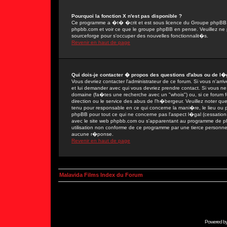
Pourquoi la fonction X n'est pas disponible ?
Ce programme a �t� �crit et est sous licence du Groupe phpBB. Si
phpbb.com et voir ce que le groupe phpBB en pense. Veuillez ne 
sourceforge pour s'occuper des nouvelles fonctionnalit�s.
Revenir en haut de page
Qui dois-je contacter � propos des questions d'abus ou de l�g
Vous devriez contacter l'administrateur de ce forum. Si vous n'ar
et lui demander avec qui vous devriez prendre contact. Si vous ne
domaine (fa�tes une recherche avec un "whois") ou, si ce forum fon
direction ou le service des abus de l'h�bergeur. Veuillez noter
tenu pour responsable en ce qui concerne la mani�re, le lieu ou par
phpBB pour tout ce qui ne concerne pas l'aspect l�gal (cessation 
avec le site web phpbb.com ou s'apparentant au programme de 
utilisation non conforme de ce programme par une tierce person
aucune r�ponse.
Revenir en haut de page
Malavida Films Index du Forum
Powered b