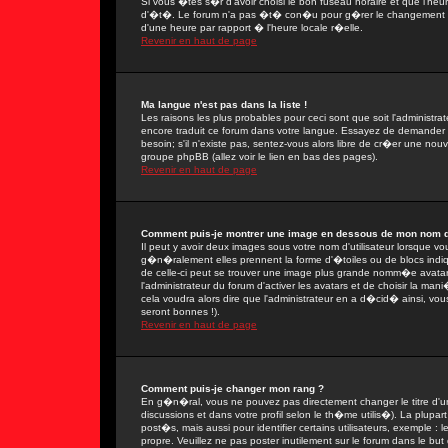
Si vous �tes s�r d'avoir choisi le bon fuseau horaire et que l'heu
d'�t�. Le forum n'a pas �t� con�u pour g�rer le changement ent
d'une heure par rapport � l'heure locale r�elle.
Revenir en haut de page
Ma langue n'est pas dans la liste !
Les raisons les plus probables pour ceci sont que soit l'administra
encore traduit ce forum dans votre langue. Essayez de demander � 
besoin; s'il n'existe pas, sentez-vous alors libre de cr�er une nou
groupe phpBB (allez voir le lien en bas des pages).
Revenir en haut de page
Comment puis-je montrer une image en dessous de mon nom d'u
Il peut y avoir deux images sous votre nom d'utilisateur lorsque 
g�n�ralement elles prennent la forme d'�toiles ou de blocs indi
de celle-ci peut se trouver une image plus grande nomm�e avatar
l'administrateur du forum d'activer les avatars et de choisir la man
cela voudra alors dire que l'administrateur en a d�cid� ainsi, vo
seront bonnes !).
Revenir en haut de page
Comment puis-je changer mon rang ?
En g�n�ral, vous ne pouvez pas directement changer le titre d'un 
discussions et dans votre profil selon le th�me utilis�). La plupa
post�s, mais aussi pour identifier certains utilisateurs, exemple :
propre. Veuillez ne pas poster inutilement sur le forum dans le b