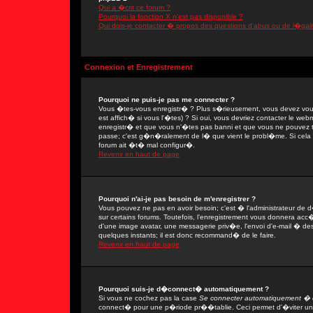
Qui a �crit ce forum ?
Pourquoi la fonction X n'est pas disponible ?
Qui dois-je contacter � propos des questions d'abus ou de l�gali
Connexion et Enregistrement
Pourquoi ne puis-je pas me connecter ?
Vous �tes-vous enregistr� ? Plus s�rieusement, vous devez vous
est affich� si vous l'�tes) ? Si oui, vous devriez contacter le we
enregistr� et que vous n'�tes pas banni et que vous ne pouvez tou
passe; c'est g�n�ralement de l� que vient le probl�me. Si cela ne
forum ait �t� mal configur�.
Revenir en haut de page
Pourquoi n'ai-je pas besoin de m'enregistrer ?
Vous pouvez ne pas en avoir besoin; c'est � l'administrateur de 
sur certains forums. Toutefois, l'enregistrement vous donnera acc�
d'une image avatar, une messagerie priv�e, l'envoi d'e-mail � des 
quelques instants; il est donc recommand� de le faire.
Revenir en haut de page
Pourquoi suis-je d�connect� automatiquement ?
Si vous ne cochez pas la case
Se connecter automatiquement � c
connect� pour une p�riode pr��tablie. Ceci permet d'�viter une 