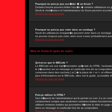
Pourquoi ne puis-je pas acc�der � un forum ?
Certains forums peuvent limiter l'acc�s � certains utilisateurs ou g
Seuls le mod�rateur et l'administrateur du forum peuvent accorder
Revenir en haut de page
Pourquoi ne puis-je pas voter dans un sondage ?
Seuls les utilisateurs enregistr�s peuvent voter dans un sondage 
ne pouvez toujours pas voter, alors vous n'avez probablement pas
Revenir en haut de page
Mise en forme et types de sujets
Qu'est-ce que le BBCode ?
Le BBCode est une impl�mentation sp�ciale du HTML; l'activation
le d�sactiver sur un message en particulier lors de sa compositio
contenues dans des crochets [ et ] � la place de < et >, et offre
plus d'informations sur le BBCode, allez voir le guide, accessible d
Revenir en haut de page
Puis-je utiliser le HTML?
Ceci d�pend de l'administrateur qui le permet ou non; il a un con
certainement compte que seulement certaines balises fonctionne
utilisant certaines balises qui pourraient d�truire la mise en pa
dans un message en particulier lors de sa composition.
Revenir en haut de page