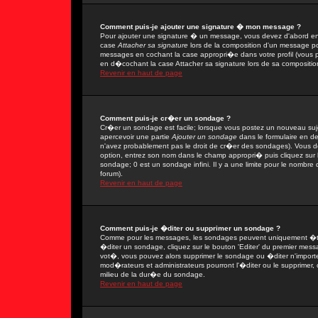
Comment puis-je ajouter une signature � mon message ?
Pour ajouter une signature � un message, vous devez d'abord en 
case
Attacher sa signature
lors de la composition d'un message po
messages en cochant la case appropri�e dans votre profil (vous 
en d�cochant la case Attacher sa signature lors de sa compositio
Revenir en haut de page
Comment puis-je cr�er un sondage ?
Cr�er un sondage est facile; lorsque vous postez un nouveau sujet
apercevoir une partie
Ajouter un sondage
dans le formulaire en d
n'avez probablement pas le droit de cr�er des sondages). Vous de
option, entrez son nom dans le champ appropri� puis cliquez sur
sondage; 0 est un sondage infini. Il y a une limite pour le nombre d
forum).
Revenir en haut de page
Comment puis-je �diter ou supprimer un sondage ?
Comme pour les messages, les sondages peuvent uniquement �tre 
�diter un sondage, cliquez sur le bouton 'Editer' du premier messa
vot�, vous pouvez alors supprimer le sondage ou �diter n'import
mod�rateurs et administrateurs pourront l'�diter ou le supprimer,
milieu de la dur�e du sondage.
Revenir en haut de page