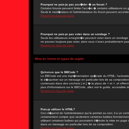
Pourquoi ne puis-je pas acc�der � un forum ?
Certains forums peuvent limiter l'acc�s � certains utilisateurs ou g
Seuls le mod�rateur et l'administrateur du forum peuvent accorder
Revenir en haut de page
Pourquoi ne puis-je pas voter dans un sondage ?
Seuls les utilisateurs enregistr�s peuvent voter dans un sondage 
ne pouvez toujours pas voter, alors vous n'avez probablement pas
Revenir en haut de page
Mise en forme et types de sujets
Qu'est-ce que le BBCode ?
Le BBCode est une impl�mentation sp�ciale du HTML; l'activation
le d�sactiver sur un message en particulier lors de sa compositio
contenues dans des crochets [ et ] � la place de < et >, et offre
plus d'informations sur le BBCode, allez voir le guide, accessible d
Revenir en haut de page
Puis-je utiliser le HTML?
Ceci d�pend de l'administrateur qui le permet ou non; il a un con
certainement compte que seulement certaines balises fonctionne
utilisant certaines balises qui pourraient d�truire la mise en pa
dans un message en particulier lors de sa composition.
Revenir en haut de page