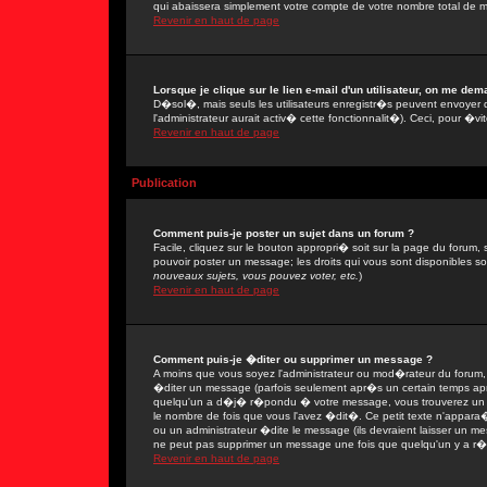
qui abaissera simplement votre compte de votre nombre total de 
Revenir en haut de page
Lorsque je clique sur le lien e-mail d'un utilisateur, on me de
D�sol�, mais seuls les utilisateurs enregistr�s peuvent envoyer 
l'administrateur aurait activ� cette fonctionnalit�). Ceci, pour �vi
Revenir en haut de page
Publication
Comment puis-je poster un sujet dans un forum ?
Facile, cliquez sur le bouton appropri� soit sur la page du forum, 
pouvoir poster un message; les droits qui vous sont disponibles son
nouveaux sujets, vous pouvez voter, etc.
)
Revenir en haut de page
Comment puis-je �diter ou supprimer un message ?
A moins que vous soyez l'administrateur ou mod�rateur du forum
�diter un message (parfois seulement apr�s un certain temps apr�
quelqu'un a d�j� r�pondu � votre message, vous trouverez un pe
le nombre de fois que vous l'avez �dit�. Ce petit texte n'appar
ou un administrateur �dite le message (ils devraient laisser un mes
ne peut pas supprimer un message une fois que quelqu'un y a r
Revenir en haut de page