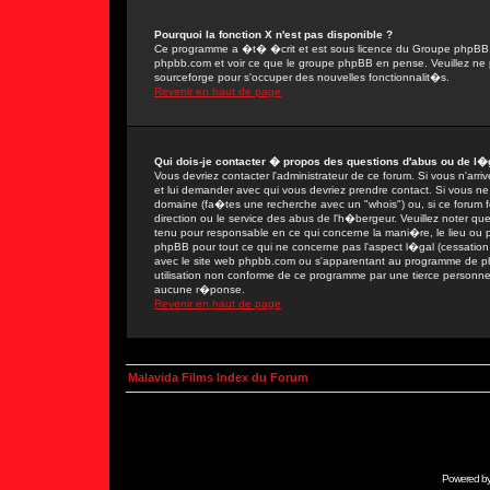
Pourquoi la fonction X n'est pas disponible ?
Ce programme a �t� �crit et est sous licence du Groupe phpBB. Si
phpbb.com et voir ce que le groupe phpBB en pense. Veuillez ne 
sourceforge pour s'occuper des nouvelles fonctionnalit�s.
Revenir en haut de page
Qui dois-je contacter � propos des questions d'abus ou de l�g
Vous devriez contacter l'administrateur de ce forum. Si vous n'ar
et lui demander avec qui vous devriez prendre contact. Si vous ne
domaine (fa�tes une recherche avec un "whois") ou, si ce forum fon
direction ou le service des abus de l'h�bergeur. Veuillez noter
tenu pour responsable en ce qui concerne la mani�re, le lieu ou par
phpBB pour tout ce qui ne concerne pas l'aspect l�gal (cessation 
avec le site web phpbb.com ou s'apparentant au programme de 
utilisation non conforme de ce programme par une tierce person
aucune r�ponse.
Revenir en haut de page
Malavida Films Index du Forum
Powered b