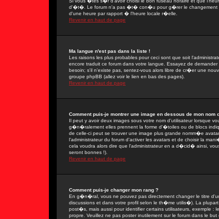
Si vous �tes s�r d'avoir choisi le bon fuseau horaire et que l'heu
d'�t�. Le forum n'a pas �t� con�u pour g�rer le changement ent
d'une heure par rapport � l'heure locale r�elle.
Revenir en haut de page
Ma langue n'est pas dans la liste !
Les raisons les plus probables pour ceci sont que soit l'administra
encore traduit ce forum dans votre langue. Essayez de demander � 
besoin; s'il n'existe pas, sentez-vous alors libre de cr�er une nou
groupe phpBB (allez voir le lien en bas des pages).
Revenir en haut de page
Comment puis-je montrer une image en dessous de mon nom d'u
Il peut y avoir deux images sous votre nom d'utilisateur lorsque 
g�n�ralement elles prennent la forme d'�toiles ou de blocs indi
de celle-ci peut se trouver une image plus grande nomm�e avatar
l'administrateur du forum d'activer les avatars et de choisir la man
cela voudra alors dire que l'administrateur en a d�cid� ainsi, vo
seront bonnes !).
Revenir en haut de page
Comment puis-je changer mon rang ?
En g�n�ral, vous ne pouvez pas directement changer le titre d'un 
discussions et dans votre profil selon le th�me utilis�). La plupa
post�s, mais aussi pour identifier certains utilisateurs, exemple :
propre. Veuillez ne pas poster inutilement sur le forum dans le b