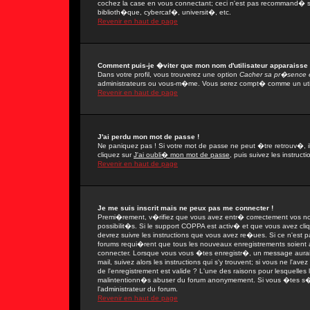
cochez la case en vous connectant; ceci n'est pas recommand� si
biblioth�que, cybercaf�, universit�, etc.
Revenir en haut de page
Comment puis-je �viter que mon nom d'utilisateur apparaisse da
Dans votre profil, vous trouverez une option
Cacher sa pr�sence e
administrateurs ou vous-m�me. Vous serez compt� comme un utilis
Revenir en haut de page
J'ai perdu mon mot de passe !
Ne paniquez pas ! Si votre mot de passe ne peut �tre retrouv�, il 
cliquez sur
J'ai oubli� mon mot de passe
, puis suivez les instruc
Revenir en haut de page
Je me suis inscrit mais ne peux pas me connecter !
Premi�rement, v�rifiez que vous avez entr� correctement vos nom 
possibilit�s. Si le support COPPA est activ� et que vous avez cli
devrez suivre les instructions que vous avez re�ues. Si ce n'est 
forums requi�rent que tous les nouveaux enregistrements soient a
connecter. Lorsque vous vous �tes enregistr�, un message aurait
mail, suivez alors les instructions qui s'y trouvent; si vous ne l'
de l'enregistrement est valide ? L'une des raisons pour lesquelles l'
malintentionn�s abuser du forum anonymement. Si vous �tes s�r q
l'administrateur du forum.
Revenir en haut de page