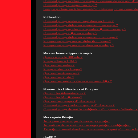
Comment puis-je montrer une image en dessous de mon nom d'util
Comment puis-je changer mon rang ?
Lorsque je clique sur le lien e-mail d'un utilisateur, on me demand
Publication
Comment puis-je poster un sujet dans un forum ?
Comment puis-je �diter ou supprimer un message ?
Comment puis-je ajouter une signature � mon message ?
Comment puis-je cr�er un sondage ?
Comment puis-je �diter ou supprimer un sondage ?
Pourquoi ne puis-je pas acc�der � un forum ?
Pourquoi ne puis-je pas voter dans un sondage ?
Mise en forme et types de sujets
Qu'est-ce que le BBCode ?
Puis-je utiliser le HTML?
Que sont les smilies ?
Puis-je poster des Images?
Que sont les Annonces ?
Que sont les Post-it ?
Que sont les sujets de discussions verrouill�s ?
Niveaux des Utilisateurs et Groupes
Qui sont les Administrateurs ?
Qui sont les Mod�rateurs?
Que sont les groupes d'utilisateurs ?
Comment puis-je joindre un groupe d'utilisateurs ?
Comment puis-je devenir le mod�rateur d'un groupe d'utilisateurs
Messagerie Priv�e
Je ne peux pas envoyer de messages priv�s !
Je continue de recevoir des messages priv�s non-d�sir�s !
J'ai re�u un e-mail abusif ou de spamming de quelqu'un sur ce fo
phpBB 2