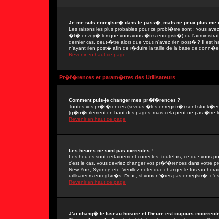
Je me suis enregistr� dans le pass�, mais ne peux plus me 
Les raisons les plus probables pour ce probl�me sont : vous avez e
�t� envoy� lorsque vous vous �tes enregistr�) ou l'administrate
dernier cas, peut-�tre alors que vous n'avez rien post� ? Il est 
n'ayant rien post� afin de r�duire la taille de la base de donn�e
Revenir en haut de page
Pr�f�rences et param�tres des Utilisateurs
Comment puis-je changer mes pr�f�rences ?
Toutes vos pr�f�rences (si vous �tes enregistr�) sont stock�es d
(g�n�ralement en haut des pages, mais cela peut ne pas �tre le
Revenir en haut de page
Les heures ne sont pas correctes !
Les heures sont certainement correctes; toutefois, ce que vous po
c'est le cas, vous devriez changer vos pr�f�rences dans votre prof
New York, Sydney, etc. Veuillez noter que changer le fuseau hora
utilisateurs enregistr�s. Donc, si vous n'�tes pas enregistr�, c'es
Revenir en haut de page
J'ai chang� le fuseau horaire et l'heure est toujours incorrecte