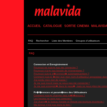
ACCUEIL
CATALOGUE
SORTIE CINEMA
MALAVID
FAQ
Rechercher
Liste des Membres
Groupes d'utilisateurs
FAQ
Connexion et Enregistrement
Pourquoi ne puis-je pas me connecter ?
Pourquoi n'ai-je pas besoin de m'enregistrer ?
Pourquoi suis-je d�connect� automatiquement ?
Comment puis-je �viter que mon nom d'utilisateur apparaisse dans l
J'ai perdu mon mot de passe !
Je me suis inscrit mais ne peux pas me connecter !
Je me suis enregistr� dans le pass�, mais ne peux plus me conn
Pr�f�rences et param�tres des Utilisateurs
Comment puis-je changer mes pr�f�rences ?
Les heures ne sont pas correctes !
J'ai chang� le fuseau horaire et l'heure est toujours incorrecte !
Ma langue n'est pas dans la liste !