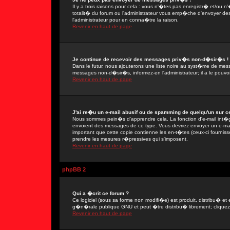
Il y a trois raisons pour cela : vous n'�tes pas enregistr� et/ou
totalit� du forum ou l'administrateur vous emp�che d'envoyer de
l'administrateur pour en conna�tre la raison.
Revenir en haut de page
Je continue de recevoir des messages priv�s non-d�sir�s !
Dans le futur, nous ajouterons une liste noire au syst�me de mes
messages non-d�sir�s, informez-en l'administrateur; il a le pou
Revenir en haut de page
J'ai re�u un e-mail abusif ou de spamming de quelqu'un sur ce
Nous sommes pein�s d'apprendre cela. La fonction d'e-mail int�gr
envoient des messages de ce type. Vous devriez envoyer un e-mail
important que cette copie contienne les en-t�tes (ceux-ci fournisse
prendre les mesures r�pressives qui s'imposent.
Revenir en haut de page
phpBB 2
Qui a �crit ce forum ?
Ce logiciel (sous sa forme non modifi�e) est produit, distribu� et 
g�n�rale publique GNU et peut �tre distribu� librement; cliquez s
Revenir en haut de page