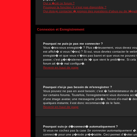
Qui a �crit ce forum ?
Pourquoi la fonction X n'est pas disponible ?
Qui dois-je contacter � propos des questions d'abus ou de l�gali
Connexion et Enregistrement
Pourquoi ne puis-je pas me connecter ?
Vous �tes-vous enregistr� ? Plus s�rieusement, vous devez vous
est affich� si vous l'�tes) ? Si oui, vous devriez contacter le we
enregistr� et que vous n'�tes pas banni et que vous ne pouvez tou
passe; c'est g�n�ralement de l� que vient le probl�me. Si cela ne
forum ait �t� mal configur�.
Revenir en haut de page
Pourquoi n'ai-je pas besoin de m'enregistrer ?
Vous pouvez ne pas en avoir besoin; c'est � l'administrateur de 
sur certains forums. Toutefois, l'enregistrement vous donnera acc�
d'une image avatar, une messagerie priv�e, l'envoi d'e-mail � des 
quelques instants; il est donc recommand� de le faire.
Revenir en haut de page
Pourquoi suis-je d�connect� automatiquement ?
Si vous ne cochez pas la case
Se connecter automatiquement � c
connect� pour une p�riode pr��tablie. Ceci permet d'�viter une 