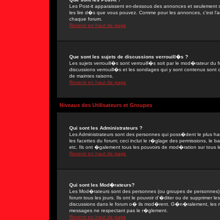
Les Post-it apparaissent en-dessous des annonces et seulement s
les lire d�s que vous pouvez. Comme pour les annonces, c'est l'ad
chaque forum.
Revenir en haut de page
Que sont les sujets de discussions verrouill�s ?
Les sujets verrouill�s sont verrouill�s soit par le mod�rateur du
discussions verrouill�s et les sondages qui y sont contenus sont
de maintes raisons.
Revenir en haut de page
Niveaux des Utilisateurs et Groupes
Qui sont les Administrateurs ?
Les Administrateurs sont des personnes qui poss�dent le plus ha
les facettes du forum; ceci inclut le r�glage des permissions, le 
etc. Ils ont �galement tous les pouvoirs de mod�ration sur tous l
Revenir en haut de page
Qui sont les Mod�rateurs?
Les Mod�rateurs sont des personnes (ou groupes de personnes) d
forum tous les jours. Ils ont le pouvoir d'�diter ou de supprimer les
discussions dans le forum o� ils mod�rent. G�n�ralement, les 
messages ne respectant pas le r�glement.
Revenir en haut de page