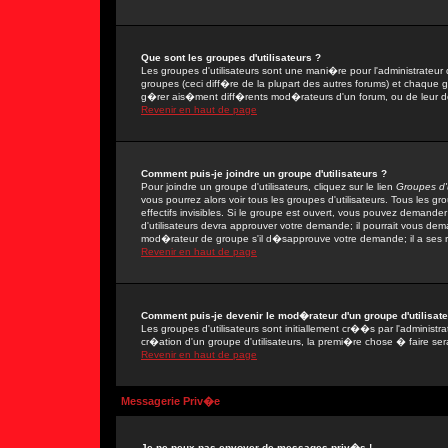
Que sont les groupes d'utilisateurs ?
Les groupes d'utilisateurs sont une mani�re pour l'administrateur 
groupes (ceci diff�re de la plupart des autres forums) et chaque 
g�rer ais�ment diff�rents mod�rateurs d'un forum, ou de leur 
Revenir en haut de page
Comment puis-je joindre un groupe d'utilisateurs ?
Pour joindre un groupe d'utilisateurs, cliquez sur le lien
Groupes d'u
vous pourrez alors voir tous les groupes d'utilisateurs. Tous les 
effectifs invisibles. Si le groupe est ouvert, vous pouvez demand
d'utilisateurs devra approuver votre demande; il pourrait vous dem
mod�rateur de groupe s'il d�sapprouve votre demande; il a ses r
Revenir en haut de page
Comment puis-je devenir le mod�rateur d'un groupe d'utilisate
Les groupes d'utilisateurs sont initiallement cr��s par l'adminis
cr�ation d'un groupe d'utilisateurs, la premi�re chose � faire ser
Revenir en haut de page
Messagerie Priv�e
Je ne peux pas envoyer de messages priv�s !