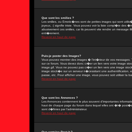
Que sont les smilies ?
Les smilies, ou Emotic�nes sont de petites images qui sont utilis�e
joyeux, :( signifie triste. Vous pouvez voir la liste compl�te des
abusivement ces smilies, car ils peuvent vite rendre un message il
enti�rement.
Revenir en haut de page
Puis-je poster des Images?
Vous pouvez montrer des images � l'int�rieur de vos messages. T
sur ce forum. Vous devez donc cr�er un lien vers votre image sto
image.gif. Vous ne pouvez pas cr�er un lien vers une image stock�
image stock�e sur un serveur n�cessitant une authentification, 
passe, etc. Pour afficher une image, vous pouvez soit utiliser la 
Revenir en haut de page
Que sont les Annonces ?
Les Annonces contiennent le plus souvent d'importantes informat
haut de chaque page du forum dans lequel elles ont �t� post�e
sont d�finies par l'administrateur.
Revenir en haut de page
Que sont les Post-it ?