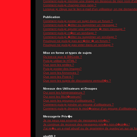
Comment puis-je montrer une image en dessous de mon nom d'util
Comment puis-je changer mon rang ?
Lorsque je clique sur le lien e-mail d'un utilisateur, on me demand
Publication
Comment puis-je poster un sujet dans un forum ?
Comment puis-je �diter ou supprimer un message ?
Comment puis-je ajouter une signature � mon message ?
Comment puis-je cr�er un sondage ?
Comment puis-je �diter ou supprimer un sondage ?
Pourquoi ne puis-je pas acc�der � un forum ?
Pourquoi ne puis-je pas voter dans un sondage ?
Mise en forme et types de sujets
Qu'est-ce que le BBCode ?
Puis-je utiliser le HTML?
Que sont les smilies ?
Puis-je poster des Images?
Que sont les Annonces ?
Que sont les Post-it ?
Que sont les sujets de discussions verrouill�s ?
Niveaux des Utilisateurs et Groupes
Qui sont les Administrateurs ?
Qui sont les Mod�rateurs?
Que sont les groupes d'utilisateurs ?
Comment puis-je joindre un groupe d'utilisateurs ?
Comment puis-je devenir le mod�rateur d'un groupe d'utilisateurs
Messagerie Priv�e
Je ne peux pas envoyer de messages priv�s !
Je continue de recevoir des messages priv�s non-d�sir�s !
J'ai re�u un e-mail abusif ou de spamming de quelqu'un sur ce fo
phpBB 2