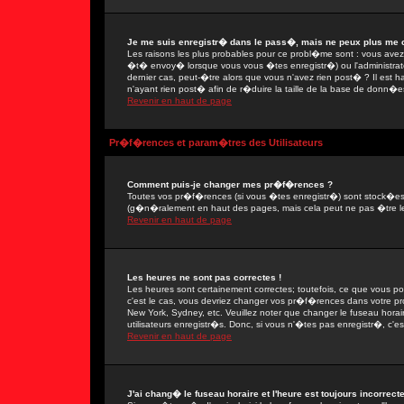
Je me suis enregistr� dans le pass�, mais ne peux plus me 
Les raisons les plus probables pour ce probl�me sont : vous avez e
�t� envoy� lorsque vous vous �tes enregistr�) ou l'administrate
dernier cas, peut-�tre alors que vous n'avez rien post� ? Il est 
n'ayant rien post� afin de r�duire la taille de la base de donn�e
Revenir en haut de page
Pr�f�rences et param�tres des Utilisateurs
Comment puis-je changer mes pr�f�rences ?
Toutes vos pr�f�rences (si vous �tes enregistr�) sont stock�es d
(g�n�ralement en haut des pages, mais cela peut ne pas �tre le
Revenir en haut de page
Les heures ne sont pas correctes !
Les heures sont certainement correctes; toutefois, ce que vous po
c'est le cas, vous devriez changer vos pr�f�rences dans votre prof
New York, Sydney, etc. Veuillez noter que changer le fuseau hora
utilisateurs enregistr�s. Donc, si vous n'�tes pas enregistr�, c'es
Revenir en haut de page
J'ai chang� le fuseau horaire et l'heure est toujours incorrecte