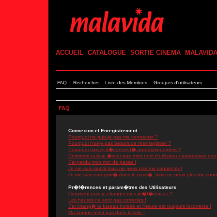
ACCUEIL
CATALOGUE
SORTIE CINEMA
MALAVID
FAQ
Rechercher
Liste des Membres
Groupes d'utilisateurs
FAQ
Connexion et Enregistrement
Pourquoi ne puis-je pas me connecter ?
Pourquoi n'ai-je pas besoin de m'enregistrer ?
Pourquoi suis-je d�connect� automatiquement ?
Comment puis-je �viter que mon nom d'utilisateur apparaisse dans l
J'ai perdu mon mot de passe !
Je me suis inscrit mais ne peux pas me connecter !
Je me suis enregistr� dans le pass�, mais ne peux plus me conn
Pr�f�rences et param�tres des Utilisateurs
Comment puis-je changer mes pr�f�rences ?
Les heures ne sont pas correctes !
J'ai chang� le fuseau horaire et l'heure est toujours incorrecte !
Ma langue n'est pas dans la liste !