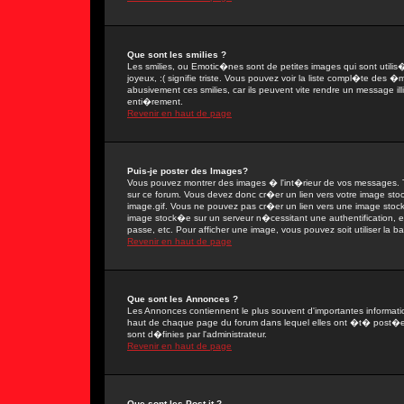
Que sont les smilies ?
Les smilies, ou Emotic�nes sont de petites images qui sont utilis�e
joyeux, :( signifie triste. Vous pouvez voir la liste compl�te des
abusivement ces smilies, car ils peuvent vite rendre un message il
enti�rement.
Revenir en haut de page
Puis-je poster des Images?
Vous pouvez montrer des images � l'int�rieur de vos messages. T
sur ce forum. Vous devez donc cr�er un lien vers votre image sto
image.gif. Vous ne pouvez pas cr�er un lien vers une image stock�
image stock�e sur un serveur n�cessitant une authentification, 
passe, etc. Pour afficher une image, vous pouvez soit utiliser la 
Revenir en haut de page
Que sont les Annonces ?
Les Annonces contiennent le plus souvent d'importantes informat
haut de chaque page du forum dans lequel elles ont �t� post�e
sont d�finies par l'administrateur.
Revenir en haut de page
Que sont les Post-it ?