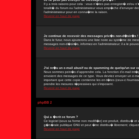
Il y a trois raisons pour cela : vous n'�tes pas enregistr� et/ou
totalit� du forum ou l'administrateur vous emp�che d'envoyer de
l'administrateur pour en conna�tre la raison.
Revenir en haut de page
Je continue de recevoir des messages priv�s non-d�sir�s !
Dans le futur, nous ajouterons une liste noire au syst�me de mes
messages non-d�sir�s, informez-en l'administrateur; il a le pou
Revenir en haut de page
J'ai re�u un e-mail abusif ou de spamming de quelqu'un sur ce
Nous sommes pein�s d'apprendre cela. La fonction d'e-mail int�gr
envoient des messages de ce type. Vous devriez envoyer un e-mail
important que cette copie contienne les en-t�tes (ceux-ci fournisse
prendre les mesures r�pressives qui s'imposent.
Revenir en haut de page
phpBB 2
Qui a �crit ce forum ?
Ce logiciel (sous sa forme non modifi�e) est produit, distribu� et 
g�n�rale publique GNU et peut �tre distribu� librement; cliquez s
Revenir en haut de page