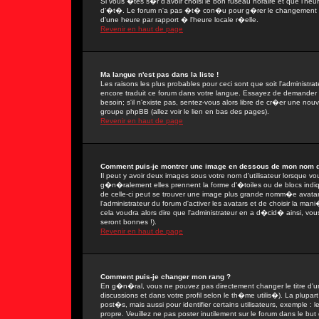
Si vous �tes s�r d'avoir choisi le bon fuseau horaire et que l'heu
d'�t�. Le forum n'a pas �t� con�u pour g�rer le changement ent
d'une heure par rapport � l'heure locale r�elle.
Revenir en haut de page
Ma langue n'est pas dans la liste !
Les raisons les plus probables pour ceci sont que soit l'administra
encore traduit ce forum dans votre langue. Essayez de demander � 
besoin; s'il n'existe pas, sentez-vous alors libre de cr�er une nou
groupe phpBB (allez voir le lien en bas des pages).
Revenir en haut de page
Comment puis-je montrer une image en dessous de mon nom d'u
Il peut y avoir deux images sous votre nom d'utilisateur lorsque 
g�n�ralement elles prennent la forme d'�toiles ou de blocs indi
de celle-ci peut se trouver une image plus grande nomm�e avatar
l'administrateur du forum d'activer les avatars et de choisir la man
cela voudra alors dire que l'administrateur en a d�cid� ainsi, vo
seront bonnes !).
Revenir en haut de page
Comment puis-je changer mon rang ?
En g�n�ral, vous ne pouvez pas directement changer le titre d'un 
discussions et dans votre profil selon le th�me utilis�). La plupa
post�s, mais aussi pour identifier certains utilisateurs, exemple :
propre. Veuillez ne pas poster inutilement sur le forum dans le b