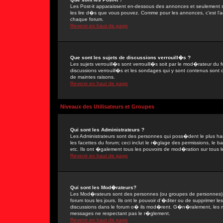
Les Post-it apparaissent en-dessous des annonces et seulement s
les lire d�s que vous pouvez. Comme pour les annonces, c'est l'ad
chaque forum.
Revenir en haut de page
Que sont les sujets de discussions verrouill�s ?
Les sujets verrouill�s sont verrouill�s soit par le mod�rateur du
discussions verrouill�s et les sondages qui y sont contenus sont
de maintes raisons.
Revenir en haut de page
Niveaux des Utilisateurs et Groupes
Qui sont les Administrateurs ?
Les Administrateurs sont des personnes qui poss�dent le plus ha
les facettes du forum; ceci inclut le r�glage des permissions, le 
etc. Ils ont �galement tous les pouvoirs de mod�ration sur tous l
Revenir en haut de page
Qui sont les Mod�rateurs?
Les Mod�rateurs sont des personnes (ou groupes de personnes) d
forum tous les jours. Ils ont le pouvoir d'�diter ou de supprimer les
discussions dans le forum o� ils mod�rent. G�n�ralement, les 
messages ne respectant pas le r�glement.
Revenir en haut de page