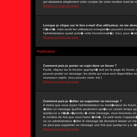
qui abaissera simplement votre compte de votre nombre total de 
Revenir en haut de page
Lorsque je clique sur le lien e-mail d'un utilisateur, on me de
D�sol�, mais seuls les utilisateurs enregistr�s peuvent envoyer 
l'administrateur aurait activ� cette fonctionnalit�). Ceci, pour �vi
Revenir en haut de page
Publication
Comment puis-je poster un sujet dans un forum ?
Facile, cliquez sur le bouton appropri� soit sur la page du forum, 
pouvoir poster un message; les droits qui vous sont disponibles son
nouveaux sujets, vous pouvez voter, etc.
)
Revenir en haut de page
Comment puis-je �diter ou supprimer un message ?
A moins que vous soyez l'administrateur ou mod�rateur du forum
�diter un message (parfois seulement apr�s un certain temps apr�
quelqu'un a d�j� r�pondu � votre message, vous trouverez un pe
le nombre de fois que vous l'avez �dit�. Ce petit texte n'appar
ou un administrateur �dite le message (ils devraient laisser un mes
ne peut pas supprimer un message une fois que quelqu'un y a r
Revenir en haut de page