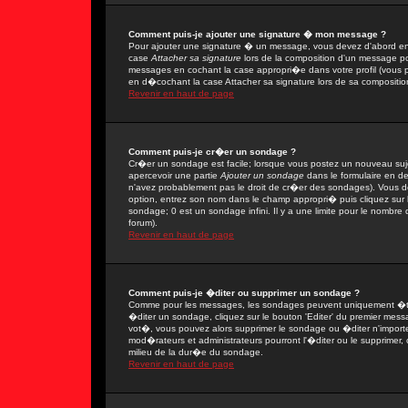
Comment puis-je ajouter une signature � mon message ?
Pour ajouter une signature � un message, vous devez d'abord en 
case
Attacher sa signature
lors de la composition d'un message po
messages en cochant la case appropri�e dans votre profil (vous 
en d�cochant la case Attacher sa signature lors de sa compositio
Revenir en haut de page
Comment puis-je cr�er un sondage ?
Cr�er un sondage est facile; lorsque vous postez un nouveau sujet
apercevoir une partie
Ajouter un sondage
dans le formulaire en d
n'avez probablement pas le droit de cr�er des sondages). Vous de
option, entrez son nom dans le champ appropri� puis cliquez sur
sondage; 0 est un sondage infini. Il y a une limite pour le nombre d
forum).
Revenir en haut de page
Comment puis-je �diter ou supprimer un sondage ?
Comme pour les messages, les sondages peuvent uniquement �tre 
�diter un sondage, cliquez sur le bouton 'Editer' du premier messa
vot�, vous pouvez alors supprimer le sondage ou �diter n'import
mod�rateurs et administrateurs pourront l'�diter ou le supprimer,
milieu de la dur�e du sondage.
Revenir en haut de page