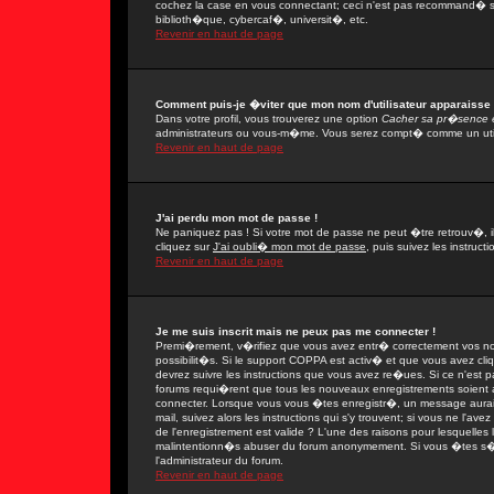
cochez la case en vous connectant; ceci n'est pas recommand� si
biblioth�que, cybercaf�, universit�, etc.
Revenir en haut de page
Comment puis-je �viter que mon nom d'utilisateur apparaisse da
Dans votre profil, vous trouverez une option
Cacher sa pr�sence e
administrateurs ou vous-m�me. Vous serez compt� comme un utilis
Revenir en haut de page
J'ai perdu mon mot de passe !
Ne paniquez pas ! Si votre mot de passe ne peut �tre retrouv�, il 
cliquez sur
J'ai oubli� mon mot de passe
, puis suivez les instruc
Revenir en haut de page
Je me suis inscrit mais ne peux pas me connecter !
Premi�rement, v�rifiez que vous avez entr� correctement vos nom 
possibilit�s. Si le support COPPA est activ� et que vous avez cli
devrez suivre les instructions que vous avez re�ues. Si ce n'est 
forums requi�rent que tous les nouveaux enregistrements soient a
connecter. Lorsque vous vous �tes enregistr�, un message aurait
mail, suivez alors les instructions qui s'y trouvent; si vous ne l'
de l'enregistrement est valide ? L'une des raisons pour lesquelles l'
malintentionn�s abuser du forum anonymement. Si vous �tes s�r q
l'administrateur du forum.
Revenir en haut de page