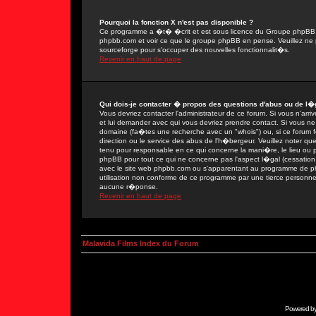
Pourquoi la fonction X n'est pas disponible ?
Ce programme a �t� �crit et est sous licence du Groupe phpBB. Si
phpbb.com et voir ce que le groupe phpBB en pense. Veuillez ne 
sourceforge pour s'occuper des nouvelles fonctionnalit�s.
Revenir en haut de page
Qui dois-je contacter � propos des questions d'abus ou de l�g
Vous devriez contacter l'administrateur de ce forum. Si vous n'ar
et lui demander avec qui vous devriez prendre contact. Si vous ne
domaine (fa�tes une recherche avec un "whois") ou, si ce forum fon
direction ou le service des abus de l'h�bergeur. Veuillez noter
tenu pour responsable en ce qui concerne la mani�re, le lieu ou par
phpBB pour tout ce qui ne concerne pas l'aspect l�gal (cessation 
avec le site web phpbb.com ou s'apparentant au programme de 
utilisation non conforme de ce programme par une tierce person
aucune r�ponse.
Revenir en haut de page
Malavida Films Index du Forum
Powered b