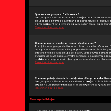
Que sont les groupes d'utilisateurs ?
Les groupes d'utilisateurs sont une mani�re pour l'administrateur 
groupes (ceci diff�re de la plupart des autres forums) et chaque 
g�rer ais�ment diff�rents mod�rateurs d'un forum, ou de leur 
Revenir en haut de page
Comment puis-je joindre un groupe d'utilisateurs ?
Pour joindre un groupe d'utilisateurs, cliquez sur le lien
Groupes d'u
vous pourrez alors voir tous les groupes d'utilisateurs. Tous les 
effectifs invisibles. Si le groupe est ouvert, vous pouvez demand
d'utilisateurs devra approuver votre demande; il pourrait vous dem
mod�rateur de groupe s'il d�sapprouve votre demande; il a ses r
Revenir en haut de page
Comment puis-je devenir le mod�rateur d'un groupe d'utilisate
Les groupes d'utilisateurs sont initiallement cr��s par l'adminis
cr�ation d'un groupe d'utilisateurs, la premi�re chose � faire ser
Revenir en haut de page
Messagerie Priv�e
Je ne peux pas envoyer de messages priv�s !