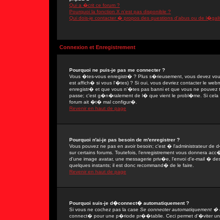
Qui a �crit ce forum ?
Pourquoi la fonction X n'est pas disponible ?
Qui dois-je contacter � propos des questions d'abus ou de l�gali
Connexion et Enregistrement
Pourquoi ne puis-je pas me connecter ?
Vous �tes-vous enregistr� ? Plus s�rieusement, vous devez vous
est affich� si vous l'�tes) ? Si oui, vous devriez contacter le we
enregistr� et que vous n'�tes pas banni et que vous ne pouvez tou
passe; c'est g�n�ralement de l� que vient le probl�me. Si cela ne
forum ait �t� mal configur�.
Revenir en haut de page
Pourquoi n'ai-je pas besoin de m'enregistrer ?
Vous pouvez ne pas en avoir besoin; c'est � l'administrateur de 
sur certains forums. Toutefois, l'enregistrement vous donnera acc�
d'une image avatar, une messagerie priv�e, l'envoi d'e-mail � des 
quelques instants; il est donc recommand� de le faire.
Revenir en haut de page
Pourquoi suis-je d�connect� automatiquement ?
Si vous ne cochez pas la case
Se connecter automatiquement � c
connect� pour une p�riode pr��tablie. Ceci permet d'�viter une 