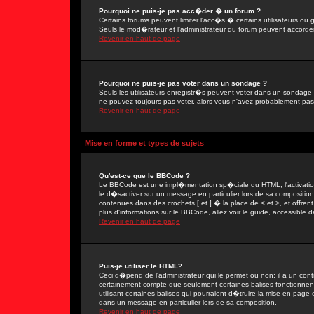
Pourquoi ne puis-je pas acc�der � un forum ?
Certains forums peuvent limiter l'acc�s � certains utilisateurs ou g
Seuls le mod�rateur et l'administrateur du forum peuvent accorder
Revenir en haut de page
Pourquoi ne puis-je pas voter dans un sondage ?
Seuls les utilisateurs enregistr�s peuvent voter dans un sondage 
ne pouvez toujours pas voter, alors vous n'avez probablement pas
Revenir en haut de page
Mise en forme et types de sujets
Qu'est-ce que le BBCode ?
Le BBCode est une impl�mentation sp�ciale du HTML; l'activation
le d�sactiver sur un message en particulier lors de sa compositio
contenues dans des crochets [ et ] � la place de < et >, et offre
plus d'informations sur le BBCode, allez voir le guide, accessible d
Revenir en haut de page
Puis-je utiliser le HTML?
Ceci d�pend de l'administrateur qui le permet ou non; il a un con
certainement compte que seulement certaines balises fonctionne
utilisant certaines balises qui pourraient d�truire la mise en pa
dans un message en particulier lors de sa composition.
Revenir en haut de page