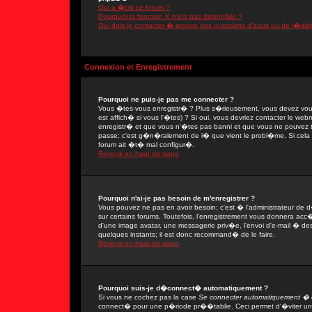
Qui a �crit ce forum ?
Pourquoi la fonction X n'est pas disponible ?
Qui dois-je contacter � propos des questions d'abus ou de l�gali
Connexion et Enregistrement
Pourquoi ne puis-je pas me connecter ?
Vous �tes-vous enregistr� ? Plus s�rieusement, vous devez vous
est affich� si vous l'�tes) ? Si oui, vous devriez contacter le we
enregistr� et que vous n'�tes pas banni et que vous ne pouvez tou
passe; c'est g�n�ralement de l� que vient le probl�me. Si cela ne
forum ait �t� mal configur�.
Revenir en haut de page
Pourquoi n'ai-je pas besoin de m'enregistrer ?
Vous pouvez ne pas en avoir besoin; c'est � l'administrateur de 
sur certains forums. Toutefois, l'enregistrement vous donnera acc�
d'une image avatar, une messagerie priv�e, l'envoi d'e-mail � des 
quelques instants; il est donc recommand� de le faire.
Revenir en haut de page
Pourquoi suis-je d�connect� automatiquement ?
Si vous ne cochez pas la case
Se connecter automatiquement � c
connect� pour une p�riode pr��tablie. Ceci permet d'�viter une 