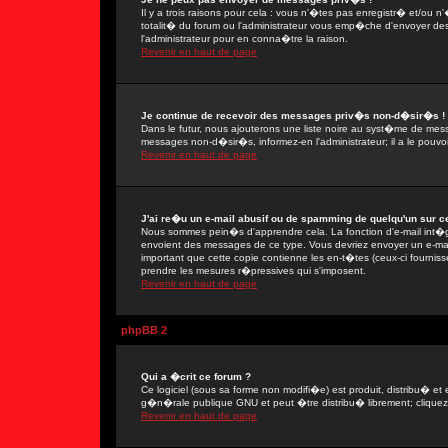
Il y a trois raisons pour cela : vous n'�tes pas enregistr� et/ou
totalit� du forum ou l'administrateur vous emp�che d'envoyer de
l'administrateur pour en conna�tre la raison.
Revenir en haut de page
Je continue de recevoir des messages priv�s non-d�sir�s !
Dans le futur, nous ajouterons une liste noire au syst�me de mes
messages non-d�sir�s, informez-en l'administrateur; il a le pou
Revenir en haut de page
J'ai re�u un e-mail abusif ou de spamming de quelqu'un sur ce
Nous sommes pein�s d'apprendre cela. La fonction d'e-mail int�gr
envoient des messages de ce type. Vous devriez envoyer un e-mail
important que cette copie contienne les en-t�tes (ceux-ci fournisse
prendre les mesures r�pressives qui s'imposent.
Revenir en haut de page
phpBB 2
Qui a �crit ce forum ?
Ce logiciel (sous sa forme non modifi�e) est produit, distribu� et 
g�n�rale publique GNU et peut �tre distribu� librement; cliquez s
Revenir en haut de page