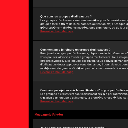
Que sont les groupes d'utilisateurs ?
Les groupes d'utilisateurs sont une mani�re pour l'administrateur 
groupes (ceci diff�re de la plupart des autres forums) et chaque 
g�rer ais�ment diff�rents mod�rateurs d'un forum, ou de leur 
Revenir en haut de page
Comment puis-je joindre un groupe d'utilisateurs ?
Pour joindre un groupe d'utilisateurs, cliquez sur le lien
Groupes d'u
vous pourrez alors voir tous les groupes d'utilisateurs. Tous les 
effectifs invisibles. Si le groupe est ouvert, vous pouvez demand
d'utilisateurs devra approuver votre demande; il pourrait vous dem
mod�rateur de groupe s'il d�sapprouve votre demande; il a ses r
Revenir en haut de page
Comment puis-je devenir le mod�rateur d'un groupe d'utilisate
Les groupes d'utilisateurs sont initiallement cr��s par l'adminis
cr�ation d'un groupe d'utilisateurs, la premi�re chose � faire ser
Revenir en haut de page
Messagerie Priv�e
Je ne peux pas envoyer de messages priv�s !