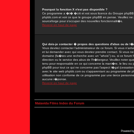
Pourquoi la fonction X n'est pas disponible ?
Ce programme a �t� �crit et est sous licence du Groupe phpBB. Si
phpbb.com et voir ce que le groupe phpBB en pense. Veuillez ne 
sourceforge pour s'occuper des nouvelles fonctionnalit�s.
Revenir en haut de page
Qui dois-je contacter � propos des questions d'abus ou de l�g
Vous devriez contacter l'administrateur de ce forum. Si vous n'ar
et lui demander avec qui vous devriez prendre contact. Si vous ne
domaine (fa�tes une recherche avec un "whois") ou, si ce forum fon
direction ou le service des abus de l'h�bergeur. Veuillez noter
tenu pour responsable en ce qui concerne la mani�re, le lieu ou par
phpBB pour tout ce qui ne concerne pas l'aspect l�gal (cessation 
avec le site web phpbb.com ou s'apparentant au programme de 
utilisation non conforme de ce programme par une tierce person
aucune r�ponse.
Revenir en haut de page
Malavida Films Index du Forum
Powered b