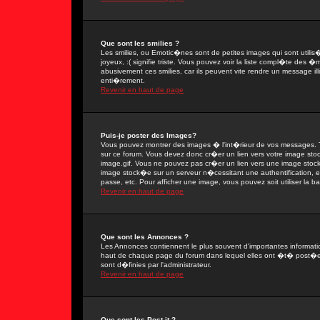
Que sont les smilies ?
Les smilies, ou Emotic�nes sont de petites images qui sont utilis�e
joyeux, :( signifie triste. Vous pouvez voir la liste compl�te des
abusivement ces smilies, car ils peuvent vite rendre un message il
enti�rement.
Revenir en haut de page
Puis-je poster des Images?
Vous pouvez montrer des images � l'int�rieur de vos messages. T
sur ce forum. Vous devez donc cr�er un lien vers votre image sto
image.gif. Vous ne pouvez pas cr�er un lien vers une image stock�
image stock�e sur un serveur n�cessitant une authentification, 
passe, etc. Pour afficher une image, vous pouvez soit utiliser la 
Revenir en haut de page
Que sont les Annonces ?
Les Annonces contiennent le plus souvent d'importantes informat
haut de chaque page du forum dans lequel elles ont �t� post�e
sont d�finies par l'administrateur.
Revenir en haut de page
Que sont les Post-it ?