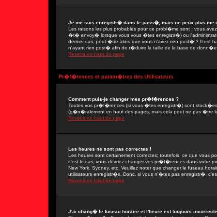
Je me suis enregistr� dans le pass�, mais ne peux plus me 
Les raisons les plus probables pour ce probl�me sont : vous avez e
�t� envoy� lorsque vous vous �tes enregistr�) ou l'administrate
dernier cas, peut-�tre alors que vous n'avez rien post� ? Il est 
n'ayant rien post� afin de r�duire la taille de la base de donn�e
Revenir en haut de page
Pr�f�rences et param�tres des Utilisateurs
Comment puis-je changer mes pr�f�rences ?
Toutes vos pr�f�rences (si vous �tes enregistr�) sont stock�es d
(g�n�ralement en haut des pages, mais cela peut ne pas �tre le
Revenir en haut de page
Les heures ne sont pas correctes !
Les heures sont certainement correctes; toutefois, ce que vous po
c'est le cas, vous devriez changer vos pr�f�rences dans votre prof
New York, Sydney, etc. Veuillez noter que changer le fuseau hora
utilisateurs enregistr�s. Donc, si vous n'�tes pas enregistr�, c'es
Revenir en haut de page
J'ai chang� le fuseau horaire et l'heure est toujours incorrecte