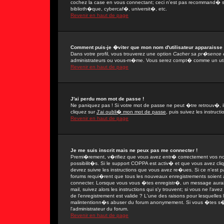
cochez la case en vous connectant; ceci n'est pas recommand� si
biblioth�que, cybercaf�, universit�, etc.
Revenir en haut de page
Comment puis-je �viter que mon nom d'utilisateur apparaisse da
Dans votre profil, vous trouverez une option
Cacher sa pr�sence e
administrateurs ou vous-m�me. Vous serez compt� comme un utilis
Revenir en haut de page
J'ai perdu mon mot de passe !
Ne paniquez pas ! Si votre mot de passe ne peut �tre retrouv�, il 
cliquez sur
J'ai oubli� mon mot de passe
, puis suivez les instruc
Revenir en haut de page
Je me suis inscrit mais ne peux pas me connecter !
Premi�rement, v�rifiez que vous avez entr� correctement vos nom 
possibilit�s. Si le support COPPA est activ� et que vous avez cli
devrez suivre les instructions que vous avez re�ues. Si ce n'est 
forums requi�rent que tous les nouveaux enregistrements soient a
connecter. Lorsque vous vous �tes enregistr�, un message aurait
mail, suivez alors les instructions qui s'y trouvent; si vous ne l'
de l'enregistrement est valide ? L'une des raisons pour lesquelles l'
malintentionn�s abuser du forum anonymement. Si vous �tes s�r q
l'administrateur du forum.
Revenir en haut de page