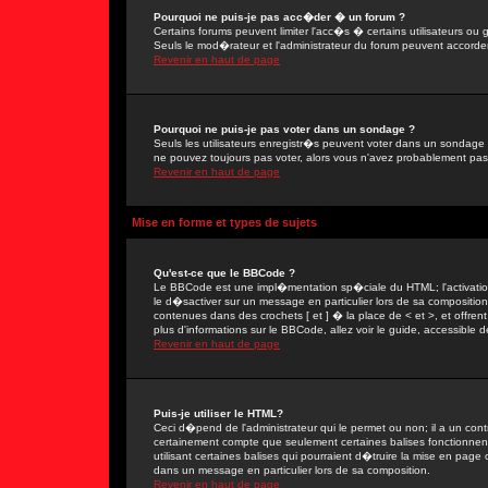
Pourquoi ne puis-je pas acc�der � un forum ?
Certains forums peuvent limiter l'acc�s � certains utilisateurs ou g
Seuls le mod�rateur et l'administrateur du forum peuvent accorder
Revenir en haut de page
Pourquoi ne puis-je pas voter dans un sondage ?
Seuls les utilisateurs enregistr�s peuvent voter dans un sondage 
ne pouvez toujours pas voter, alors vous n'avez probablement pas
Revenir en haut de page
Mise en forme et types de sujets
Qu'est-ce que le BBCode ?
Le BBCode est une impl�mentation sp�ciale du HTML; l'activation
le d�sactiver sur un message en particulier lors de sa compositio
contenues dans des crochets [ et ] � la place de < et >, et offre
plus d'informations sur le BBCode, allez voir le guide, accessible d
Revenir en haut de page
Puis-je utiliser le HTML?
Ceci d�pend de l'administrateur qui le permet ou non; il a un con
certainement compte que seulement certaines balises fonctionne
utilisant certaines balises qui pourraient d�truire la mise en pa
dans un message en particulier lors de sa composition.
Revenir en haut de page