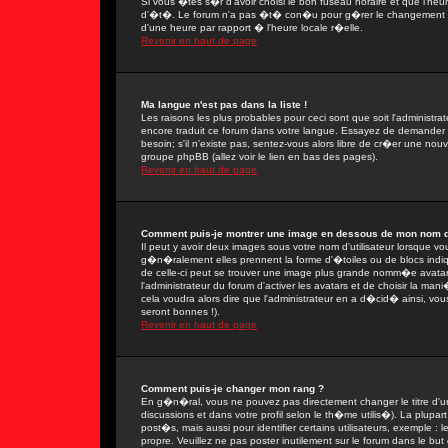
Si vous �tes s�r d'avoir choisi le bon fuseau horaire et que l'heu
d'�t�. Le forum n'a pas �t� con�u pour g�rer le changement ent
d'une heure par rapport � l'heure locale r�elle.
Revenir en haut de page
Ma langue n'est pas dans la liste !
Les raisons les plus probables pour ceci sont que soit l'administra
encore traduit ce forum dans votre langue. Essayez de demander � 
besoin; s'il n'existe pas, sentez-vous alors libre de cr�er une nou
groupe phpBB (allez voir le lien en bas des pages).
Revenir en haut de page
Comment puis-je montrer une image en dessous de mon nom d'u
Il peut y avoir deux images sous votre nom d'utilisateur lorsque 
g�n�ralement elles prennent la forme d'�toiles ou de blocs indi
de celle-ci peut se trouver une image plus grande nomm�e avatar
l'administrateur du forum d'activer les avatars et de choisir la man
cela voudra alors dire que l'administrateur en a d�cid� ainsi, vo
seront bonnes !).
Revenir en haut de page
Comment puis-je changer mon rang ?
En g�n�ral, vous ne pouvez pas directement changer le titre d'un 
discussions et dans votre profil selon le th�me utilis�). La plupa
post�s, mais aussi pour identifier certains utilisateurs, exemple :
propre. Veuillez ne pas poster inutilement sur le forum dans le b