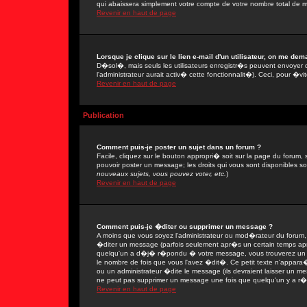
qui abaissera simplement votre compte de votre nombre total de 
Revenir en haut de page
Lorsque je clique sur le lien e-mail d'un utilisateur, on me de
D�sol�, mais seuls les utilisateurs enregistr�s peuvent envoyer 
l'administrateur aurait activ� cette fonctionnalit�). Ceci, pour �vi
Revenir en haut de page
Publication
Comment puis-je poster un sujet dans un forum ?
Facile, cliquez sur le bouton appropri� soit sur la page du forum, 
pouvoir poster un message; les droits qui vous sont disponibles son
nouveaux sujets, vous pouvez voter, etc.
)
Revenir en haut de page
Comment puis-je �diter ou supprimer un message ?
A moins que vous soyez l'administrateur ou mod�rateur du forum
�diter un message (parfois seulement apr�s un certain temps apr�
quelqu'un a d�j� r�pondu � votre message, vous trouverez un pe
le nombre de fois que vous l'avez �dit�. Ce petit texte n'appar
ou un administrateur �dite le message (ils devraient laisser un mes
ne peut pas supprimer un message une fois que quelqu'un y a r
Revenir en haut de page