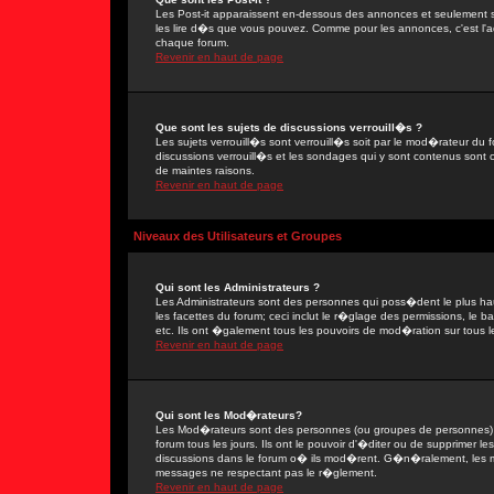
Les Post-it apparaissent en-dessous des annonces et seulement s
les lire d�s que vous pouvez. Comme pour les annonces, c'est l'ad
chaque forum.
Revenir en haut de page
Que sont les sujets de discussions verrouill�s ?
Les sujets verrouill�s sont verrouill�s soit par le mod�rateur du
discussions verrouill�s et les sondages qui y sont contenus sont
de maintes raisons.
Revenir en haut de page
Niveaux des Utilisateurs et Groupes
Qui sont les Administrateurs ?
Les Administrateurs sont des personnes qui poss�dent le plus ha
les facettes du forum; ceci inclut le r�glage des permissions, le 
etc. Ils ont �galement tous les pouvoirs de mod�ration sur tous l
Revenir en haut de page
Qui sont les Mod�rateurs?
Les Mod�rateurs sont des personnes (ou groupes de personnes) d
forum tous les jours. Ils ont le pouvoir d'�diter ou de supprimer les
discussions dans le forum o� ils mod�rent. G�n�ralement, les 
messages ne respectant pas le r�glement.
Revenir en haut de page