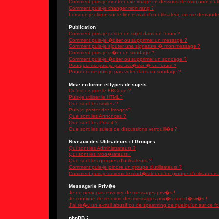
Comment puis-je montrer une image en dessous de mon nom d'util
Comment puis-je changer mon rang ?
Lorsque je clique sur le lien e-mail d'un utilisateur, on me demand
Publication
Comment puis-je poster un sujet dans un forum ?
Comment puis-je �diter ou supprimer un message ?
Comment puis-je ajouter une signature � mon message ?
Comment puis-je cr�er un sondage ?
Comment puis-je �diter ou supprimer un sondage ?
Pourquoi ne puis-je pas acc�der � un forum ?
Pourquoi ne puis-je pas voter dans un sondage ?
Mise en forme et types de sujets
Qu'est-ce que le BBCode ?
Puis-je utiliser le HTML?
Que sont les smilies ?
Puis-je poster des Images?
Que sont les Annonces ?
Que sont les Post-it ?
Que sont les sujets de discussions verrouill�s ?
Niveaux des Utilisateurs et Groupes
Qui sont les Administrateurs ?
Qui sont les Mod�rateurs?
Que sont les groupes d'utilisateurs ?
Comment puis-je joindre un groupe d'utilisateurs ?
Comment puis-je devenir le mod�rateur d'un groupe d'utilisateurs
Messagerie Priv�e
Je ne peux pas envoyer de messages priv�s !
Je continue de recevoir des messages priv�s non-d�sir�s !
J'ai re�u un e-mail abusif ou de spamming de quelqu'un sur ce fo
phpBB 2