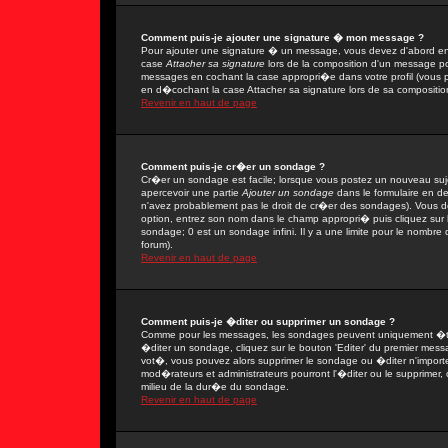
Comment puis-je ajouter une signature � mon message ?
Pour ajouter une signature � un message, vous devez d'abord en 
case
Attacher sa signature
lors de la composition d'un message po
messages en cochant la case appropri�e dans votre profil (vous 
en d�cochant la case Attacher sa signature lors de sa compositio
Revenir en haut de page
Comment puis-je cr�er un sondage ?
Cr�er un sondage est facile; lorsque vous postez un nouveau sujet
apercevoir une partie
Ajouter un sondage
dans le formulaire en d
n'avez probablement pas le droit de cr�er des sondages). Vous de
option, entrez son nom dans le champ appropri� puis cliquez sur
sondage; 0 est un sondage infini. Il y a une limite pour le nombre d
forum).
Revenir en haut de page
Comment puis-je �diter ou supprimer un sondage ?
Comme pour les messages, les sondages peuvent uniquement �tre 
�diter un sondage, cliquez sur le bouton 'Editer' du premier messa
vot�, vous pouvez alors supprimer le sondage ou �diter n'import
mod�rateurs et administrateurs pourront l'�diter ou le supprimer,
milieu de la dur�e du sondage.
Revenir en haut de page