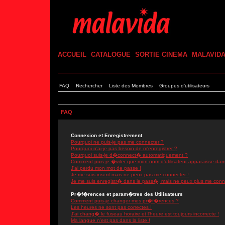
ACCUEIL
CATALOGUE
SORTIE CINEMA
MALAVID
FAQ
Rechercher
Liste des Membres
Groupes d'utilisateurs
FAQ
Connexion et Enregistrement
Pourquoi ne puis-je pas me connecter ?
Pourquoi n'ai-je pas besoin de m'enregistrer ?
Pourquoi suis-je d�connect� automatiquement ?
Comment puis-je �viter que mon nom d'utilisateur apparaisse dans l
J'ai perdu mon mot de passe !
Je me suis inscrit mais ne peux pas me connecter !
Je me suis enregistr� dans le pass�, mais ne peux plus me conn
Pr�f�rences et param�tres des Utilisateurs
Comment puis-je changer mes pr�f�rences ?
Les heures ne sont pas correctes !
J'ai chang� le fuseau horaire et l'heure est toujours incorrecte !
Ma langue n'est pas dans la liste !