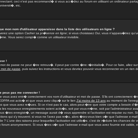
nnectant; ceci n'est pas recommand� si vous acc�dez au forum en utilisant un ordinateur part
niversit�, etc.
e mon nom d'utilisateur apparaisse dans la liste des utilisateurs en ligne ?
ouverez une option
Cacher sa pr�sence en ligne
; si vous choisissez
Oui
, vous n'appara�trez qu'
�me. Vous serez compt� comme un utilisateur invisible.
sse !
mot de passe ne peut �tre retrouv�, il peut par contre �tre r�initialis�. Pour ce faire, allez su
n mot de passe
, puis suivez les instructions et vous devriez pouvoir vous reconnecter en un rien 
ne peux pas me connecter !
 vous avez entr� correctement vos nom d'utilisateur et mot de passe. S'ils ont correctement �t�
t COPPA est activ� et que vous avez cliqu� sur le lien
J'ai moins de 13 ans
au moment de l'enregi
ions que vous avez re�ues. Si ce n'est pas le cas, alors peut-�tre que votre compte a besoin d'�
 les nouveaux enregistrements soient activ�s, soit par vous-m�me, soit par l'administrateur av
us �tes enregistr�, un message aurait d� vous apprendre si l'activation est requise ou non. S
ructions qui s'y trouvent; si vous ne l'avez pas re�u, alors �tes-vous bien s�r que l'adresse e-mai
de ? L'une des raisons pour lesquelles l'activation est utilis�e, c'est de r�duire les chances de vo
 forum anonymement. Si vous �tes s�r que l'adresse e-mail que vous avez fournie est valide, e