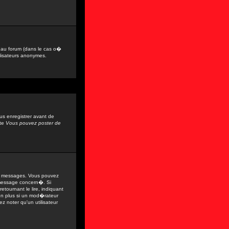
� au forum (dans le cas o�
tilisateurs anonymes.
ous enregistrer avant de
ste
Vous pouvez poster de
es messages. Vous pouvez
essage concern�. Si
ournant le lire, indiquant
on plus si un mod�rateur
z noter qu'un utilisateur