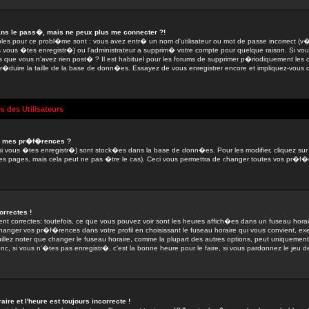
ans le pass�, mais ne peux plus me connecter ?!
bles pour ce probl�me sont : vous avez entr� un nom d'utilisateur ou mot de passe incorrect (v�ri
ous �tes enregistr�) ou l'administrateur a supprim� votre compte pour quelque raison. Si vou
rs que vous n'avez rien post� ? Il est habituel pour les forums de supprimer p�riodiquement les c
 r�duire la taille de la base de donn�es. Essayez de vous enregistrer encore et impliquez-vous 
 des Utilisateurs
r mes pr�f�rences ?
 vous �tes enregistr�) sont stock�es dans la base de donn�es. Pour les modifier, cliquez sur 
 pages, mais cela peut ne pas �tre le cas). Ceci vous permettra de changer toutes vos pr�f�
orrectes !
nt correctes; toutefois, ce que vous pouvez voir sont les heures affich�es dans un fuseau horai
 changer vos pr�f�rences dans votre profil en choisissant le fuseau horaire qui vous convient, ex
illez noter que changer le fuseau horaire, comme la plupart des autres options, peut uniquement
onc, si vous n'�tes pas enregistr�, c'est la bonne heure pour le faire, si vous pardonnez le jeu d
ire et l'heure est toujours incorrecte !