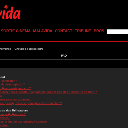
SORTIE CINEMA
MALAVIDA
CONTACT
TRIBUNE
PROS
 Membres
Groupes d'utilisateurs
FAQ
ment
e connecter ?
 de m'enregistrer ?
ct� automatiquement ?
mon nom d'utilisateur apparaisse dans la liste des utilisateurs en ligne ?
se !
 peux pas me connecter !
s le pass�, mais ne peux plus me connecter ?!
es des Utilisateurs
 mes pr�f�rences ?
rectes !
re et l'heure est toujours incorrecte !
 liste !