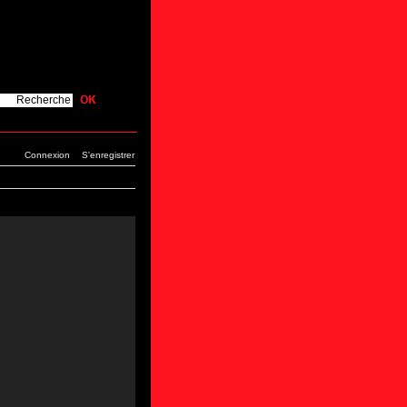
Connexion
S'enregistrer