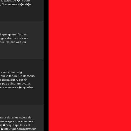
st le passage � l'heure
�, l'heure sera d�cal�e
oit quelqu'un n'a pas
langue dont vous avez
s sur le site web du
 avec votre rang,
 sur le forum. En dessous
tilisateur. C'est �
 pas utiliser un avatar,
(nous sommes s�r qu'elles
ateur dans les sujets de
 de messages que vous avez
sp�cifique qui leur est
d�rateur ou administrateur