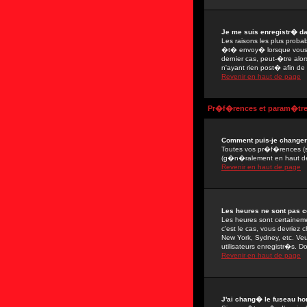
Je me suis enregistr� d
Les raisons les plus proba
�t� envoy� lorsque vous v
dernier cas, peut-�tre alo
n'ayant rien post� afin de
Revenir en haut de page
Pr�f�rences et param�tres
Comment puis-je change
Toutes vos pr�f�rences (si
(g�n�ralement en haut des
Revenir en haut de page
Les heures ne sont pas c
Les heures sont certaineme
c'est le cas, vous devriez
New York, Sydney, etc. Veu
utilisateurs enregistr�s. D
Revenir en haut de page
J'ai chang� le fuseau hora