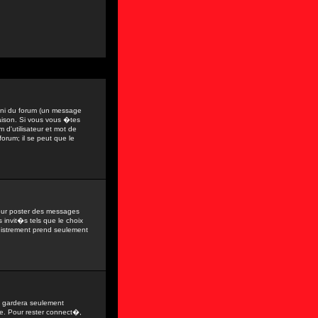
nni du forum (un message
raison. Si vous vous �tes
d'utilisateur et mot de
orum; il se peut que le
pour poster des messages
 invit�s tels que le choix
egistrement prend seulement
s gardera seulement
e. Pour rester connect�,