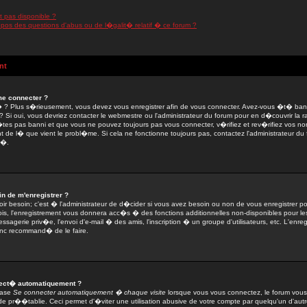
t pas disponible ?
opos des questions d'abus ou de l�galit� relatif � ce forum ?
nt
me connecter ?
 ? Plus s�rieusement, vous devez vous enregistrer afin de vous connecter. Avez-vous �t� ba
 ? Si oui, vous devriez contacter le webmestre ou l'administrateur du forum pour en d�couvrir la 
tes pas banni et que vous ne pouvez toujours pas vous connecter, v�rifiez et rev�rifiez vos nom 
de l� que vient le probl�me. Si cela ne fonctionne toujours pas, contactez l'administrateur du f
r�.
in de m'enregistrer ?
r besoin; c'est � l'administrateur de d�cider si vous avez besoin ou non de vous enregistrer 
fois, l'enregistrement vous donnera acc�s � des fonctions additionnelles non-disponibles pour les
sagerie priv�e, l'envoi d'e-mail � des amis, l'inscription � un groupe d'utilisateurs, etc. L'enr
donc recommand� de le faire.
ect� automatiquement ?
case
Se connecter automatiquement � chaque visite
lorsque vous vous connectez, le forum vou
 pr��tablie. Ceci permet d'�viter une utilisation abusive de votre compte par quelqu'un d'autr