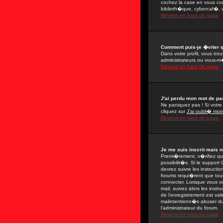
cochez la case en vous co
biblioth�que, cybercaf�, u
Revenir en haut de page
Comment puis-je �viter qu
Dans votre profil, vous tr
administrateurs ou vous-m
Revenir en haut de page
J'ai perdu mon mot de pa
Ne paniquez pas ! Si votre 
cliquez sur
J'ai oubli� mo
Revenir en haut de page
Je me suis inscrit mais 
Premi�rement, v�rifiez que
possibilit�s. Si le suppor
devrez suivre les instruct
forums requi�rent que tous
connecter. Lorsque vous vo
mail, suivez alors les inst
de l'enregistrement est vali
malintentionn�s abuser du
l'administrateur du forum.
Revenir en haut de page