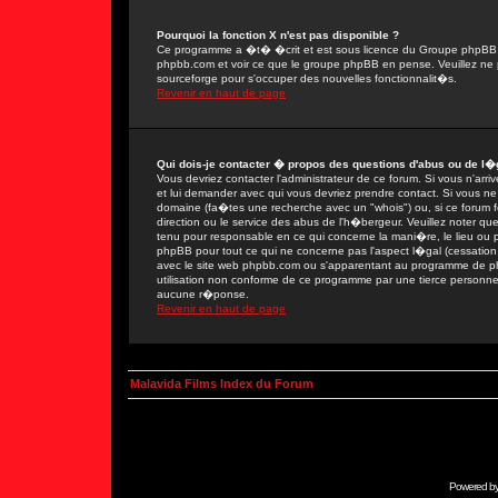
Pourquoi la fonction X n'est pas disponible ?
Ce programme a �t� �crit et est sous licence du Groupe phpBB. Si
phpbb.com et voir ce que le groupe phpBB en pense. Veuillez ne 
sourceforge pour s'occuper des nouvelles fonctionnalit�s.
Revenir en haut de page
Qui dois-je contacter � propos des questions d'abus ou de l�g
Vous devriez contacter l'administrateur de ce forum. Si vous n'ar
et lui demander avec qui vous devriez prendre contact. Si vous ne
domaine (fa�tes une recherche avec un "whois") ou, si ce forum fon
direction ou le service des abus de l'h�bergeur. Veuillez noter
tenu pour responsable en ce qui concerne la mani�re, le lieu ou par
phpBB pour tout ce qui ne concerne pas l'aspect l�gal (cessation 
avec le site web phpbb.com ou s'apparentant au programme de 
utilisation non conforme de ce programme par une tierce person
aucune r�ponse.
Revenir en haut de page
Malavida Films Index du Forum
Powered b