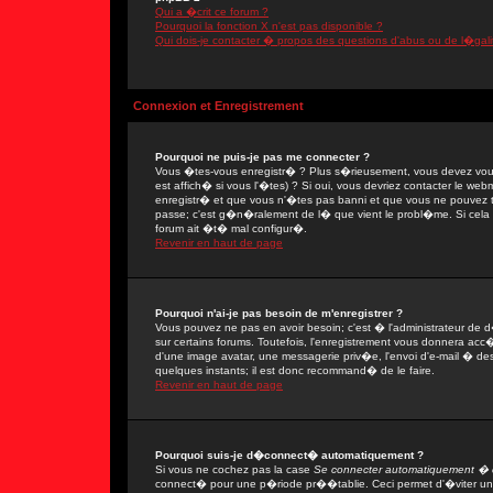
Qui a �crit ce forum ?
Pourquoi la fonction X n'est pas disponible ?
Qui dois-je contacter � propos des questions d'abus ou de l�gali
Connexion et Enregistrement
Pourquoi ne puis-je pas me connecter ?
Vous �tes-vous enregistr� ? Plus s�rieusement, vous devez vous
est affich� si vous l'�tes) ? Si oui, vous devriez contacter le we
enregistr� et que vous n'�tes pas banni et que vous ne pouvez tou
passe; c'est g�n�ralement de l� que vient le probl�me. Si cela ne
forum ait �t� mal configur�.
Revenir en haut de page
Pourquoi n'ai-je pas besoin de m'enregistrer ?
Vous pouvez ne pas en avoir besoin; c'est � l'administrateur de 
sur certains forums. Toutefois, l'enregistrement vous donnera acc�
d'une image avatar, une messagerie priv�e, l'envoi d'e-mail � des 
quelques instants; il est donc recommand� de le faire.
Revenir en haut de page
Pourquoi suis-je d�connect� automatiquement ?
Si vous ne cochez pas la case
Se connecter automatiquement � c
connect� pour une p�riode pr��tablie. Ceci permet d'�viter une 