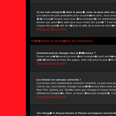
Je me suis enregistr� dans le pass�, mais ne peux plus me 
Les raisons les plus probables pour ce probl�me sont : vous avez e
�t� envoy� lorsque vous vous �tes enregistr�) ou l'administrate
dernier cas, peut-�tre alors que vous n'avez rien post� ? Il est 
n'ayant rien post� afin de r�duire la taille de la base de donn�e
Revenir en haut de page
Pr�f�rences et param�tres des Utilisateurs
Comment puis-je changer mes pr�f�rences ?
Toutes vos pr�f�rences (si vous �tes enregistr�) sont stock�es d
(g�n�ralement en haut des pages, mais cela peut ne pas �tre le
Revenir en haut de page
Les heures ne sont pas correctes !
Les heures sont certainement correctes; toutefois, ce que vous po
c'est le cas, vous devriez changer vos pr�f�rences dans votre prof
New York, Sydney, etc. Veuillez noter que changer le fuseau hora
utilisateurs enregistr�s. Donc, si vous n'�tes pas enregistr�, c'es
Revenir en haut de page
J'ai chang� le fuseau horaire et l'heure est toujours incorrecte