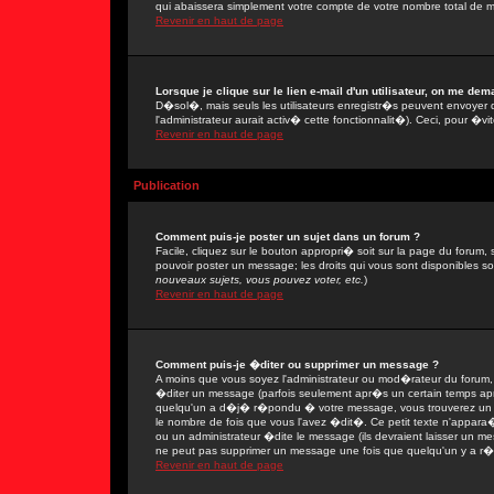
qui abaissera simplement votre compte de votre nombre total de 
Revenir en haut de page
Lorsque je clique sur le lien e-mail d'un utilisateur, on me de
D�sol�, mais seuls les utilisateurs enregistr�s peuvent envoyer 
l'administrateur aurait activ� cette fonctionnalit�). Ceci, pour �vi
Revenir en haut de page
Publication
Comment puis-je poster un sujet dans un forum ?
Facile, cliquez sur le bouton appropri� soit sur la page du forum, 
pouvoir poster un message; les droits qui vous sont disponibles son
nouveaux sujets, vous pouvez voter, etc.
)
Revenir en haut de page
Comment puis-je �diter ou supprimer un message ?
A moins que vous soyez l'administrateur ou mod�rateur du forum
�diter un message (parfois seulement apr�s un certain temps apr�
quelqu'un a d�j� r�pondu � votre message, vous trouverez un pe
le nombre de fois que vous l'avez �dit�. Ce petit texte n'appar
ou un administrateur �dite le message (ils devraient laisser un mes
ne peut pas supprimer un message une fois que quelqu'un y a r
Revenir en haut de page