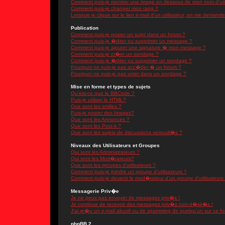
Comment puis-je montrer une image en dessous de mon nom d'util
Comment puis-je changer mon rang ?
Lorsque je clique sur le lien e-mail d'un utilisateur, on me demand
Publication
Comment puis-je poster un sujet dans un forum ?
Comment puis-je �diter ou supprimer un message ?
Comment puis-je ajouter une signature � mon message ?
Comment puis-je cr�er un sondage ?
Comment puis-je �diter ou supprimer un sondage ?
Pourquoi ne puis-je pas acc�der � un forum ?
Pourquoi ne puis-je pas voter dans un sondage ?
Mise en forme et types de sujets
Qu'est-ce que le BBCode ?
Puis-je utiliser le HTML?
Que sont les smilies ?
Puis-je poster des Images?
Que sont les Annonces ?
Que sont les Post-it ?
Que sont les sujets de discussions verrouill�s ?
Niveaux des Utilisateurs et Groupes
Qui sont les Administrateurs ?
Qui sont les Mod�rateurs?
Que sont les groupes d'utilisateurs ?
Comment puis-je joindre un groupe d'utilisateurs ?
Comment puis-je devenir le mod�rateur d'un groupe d'utilisateurs
Messagerie Priv�e
Je ne peux pas envoyer de messages priv�s !
Je continue de recevoir des messages priv�s non-d�sir�s !
J'ai re�u un e-mail abusif ou de spamming de quelqu'un sur ce fo
phpBB 2