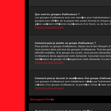
Que sont les groupes d'utilisateurs ?
Les groupes d'utilisateurs sont une mani�re pour l'administrateur 
groupes (ceci diff�re de la plupart des autres forums) et chaque 
g�rer ais�ment diff�rents mod�rateurs d'un forum, ou de leur 
Revenir en haut de page
Comment puis-je joindre un groupe d'utilisateurs ?
Pour joindre un groupe d'utilisateurs, cliquez sur le lien
Groupes d'u
vous pourrez alors voir tous les groupes d'utilisateurs. Tous les 
effectifs invisibles. Si le groupe est ouvert, vous pouvez demand
d'utilisateurs devra approuver votre demande; il pourrait vous dem
mod�rateur de groupe s'il d�sapprouve votre demande; il a ses r
Revenir en haut de page
Comment puis-je devenir le mod�rateur d'un groupe d'utilisate
Les groupes d'utilisateurs sont initiallement cr��s par l'adminis
cr�ation d'un groupe d'utilisateurs, la premi�re chose � faire ser
Revenir en haut de page
Messagerie Priv�e
Je ne peux pas envoyer de messages priv�s !