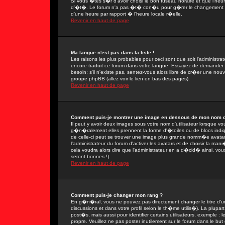
Si vous �tes s�r d'avoir choisi le bon fuseau horaire et que l'heu
d'�t�. Le forum n'a pas �t� con�u pour g�rer le changement ent
d'une heure par rapport � l'heure locale r�elle.
Revenir en haut de page
Ma langue n'est pas dans la liste !
Les raisons les plus probables pour ceci sont que soit l'administra
encore traduit ce forum dans votre langue. Essayez de demander � 
besoin; s'il n'existe pas, sentez-vous alors libre de cr�er une nou
groupe phpBB (allez voir le lien en bas des pages).
Revenir en haut de page
Comment puis-je montrer une image en dessous de mon nom d'u
Il peut y avoir deux images sous votre nom d'utilisateur lorsque 
g�n�ralement elles prennent la forme d'�toiles ou de blocs indi
de celle-ci peut se trouver une image plus grande nomm�e avatar
l'administrateur du forum d'activer les avatars et de choisir la man
cela voudra alors dire que l'administrateur en a d�cid� ainsi, vo
seront bonnes !).
Revenir en haut de page
Comment puis-je changer mon rang ?
En g�n�ral, vous ne pouvez pas directement changer le titre d'un 
discussions et dans votre profil selon le th�me utilis�). La plupa
post�s, mais aussi pour identifier certains utilisateurs, exemple :
propre. Veuillez ne pas poster inutilement sur le forum dans le b