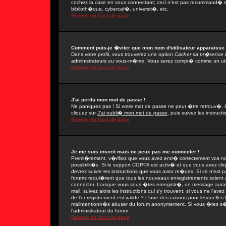
cochez la case en vous connectant; ceci n'est pas recommand� si
biblioth�que, cybercaf�, universit�, etc.
Revenir en haut de page
Comment puis-je �viter que mon nom d'utilisateur apparaisse da
Dans votre profil, vous trouverez une option
Cacher sa pr�sence e
administrateurs ou vous-m�me. Vous serez compt� comme un utilis
Revenir en haut de page
J'ai perdu mon mot de passe !
Ne paniquez pas ! Si votre mot de passe ne peut �tre retrouv�, il 
cliquez sur
J'ai oubli� mon mot de passe
, puis suivez les instruc
Revenir en haut de page
Je me suis inscrit mais ne peux pas me connecter !
Premi�rement, v�rifiez que vous avez entr� correctement vos nom 
possibilit�s. Si le support COPPA est activ� et que vous avez cli
devrez suivre les instructions que vous avez re�ues. Si ce n'est 
forums requi�rent que tous les nouveaux enregistrements soient a
connecter. Lorsque vous vous �tes enregistr�, un message aurait
mail, suivez alors les instructions qui s'y trouvent; si vous ne l'
de l'enregistrement est valide ? L'une des raisons pour lesquelles l'
malintentionn�s abuser du forum anonymement. Si vous �tes s�r q
l'administrateur du forum.
Revenir en haut de page