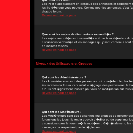
Les Post-it apparaissent en-dessous des annonces et seulement s
les lire d�s que vous pouvez. Comme pour les annonces, c'est l'ad
chaque forum.
Revenir en haut de page
Que sont les sujets de discussions verrouill�s ?
Les sujets verrouill�s sont verrouill�s soit par le mod�rateur du
discussions verrouill�s et les sondages qui y sont contenus sont
de maintes raisons.
Revenir en haut de page
Niveaux des Utilisateurs et Groupes
Qui sont les Administrateurs ?
Les Administrateurs sont des personnes qui poss�dent le plus ha
les facettes du forum; ceci inclut le r�glage des permissions, le 
etc. Ils ont �galement tous les pouvoirs de mod�ration sur tous l
Revenir en haut de page
Qui sont les Mod�rateurs?
Les Mod�rateurs sont des personnes (ou groupes de personnes) d
forum tous les jours. Ils ont le pouvoir d'�diter ou de supprimer les
discussions dans le forum o� ils mod�rent. G�n�ralement, les 
messages ne respectant pas le r�glement.
Revenir en haut de page