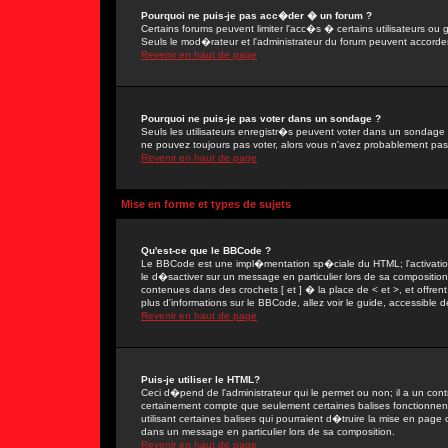
Pourquoi ne puis-je pas acc�der � un forum ?
Certains forums peuvent limiter l'acc�s � certains utilisateurs ou g
Seuls le mod�rateur et l'administrateur du forum peuvent accorder
Revenir en haut de page
Pourquoi ne puis-je pas voter dans un sondage ?
Seuls les utilisateurs enregistr�s peuvent voter dans un sondage 
ne pouvez toujours pas voter, alors vous n'avez probablement pas
Revenir en haut de page
Mise en forme et types de sujets
Qu'est-ce que le BBCode ?
Le BBCode est une impl�mentation sp�ciale du HTML; l'activation
le d�sactiver sur un message en particulier lors de sa compositio
contenues dans des crochets [ et ] � la place de < et >, et offre
plus d'informations sur le BBCode, allez voir le guide, accessible d
Revenir en haut de page
Puis-je utiliser le HTML?
Ceci d�pend de l'administrateur qui le permet ou non; il a un con
certainement compte que seulement certaines balises fonctionne
utilisant certaines balises qui pourraient d�truire la mise en pa
dans un message en particulier lors de sa composition.
Revenir en haut de page