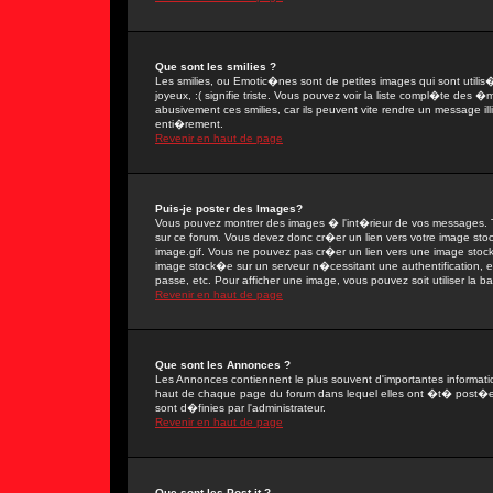
Que sont les smilies ?
Les smilies, ou Emotic�nes sont de petites images qui sont utilis�e
joyeux, :( signifie triste. Vous pouvez voir la liste compl�te des
abusivement ces smilies, car ils peuvent vite rendre un message il
enti�rement.
Revenir en haut de page
Puis-je poster des Images?
Vous pouvez montrer des images � l'int�rieur de vos messages. T
sur ce forum. Vous devez donc cr�er un lien vers votre image sto
image.gif. Vous ne pouvez pas cr�er un lien vers une image stock�
image stock�e sur un serveur n�cessitant une authentification, 
passe, etc. Pour afficher une image, vous pouvez soit utiliser la 
Revenir en haut de page
Que sont les Annonces ?
Les Annonces contiennent le plus souvent d'importantes informat
haut de chaque page du forum dans lequel elles ont �t� post�e
sont d�finies par l'administrateur.
Revenir en haut de page
Que sont les Post-it ?