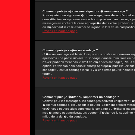
Comment puis-je ajouter une signature � mon message ?
Pour ajouter une signature � un message, vous devez d'abord en 
case
Attacher sa signature
lors de la composition d'un message po
messages en cochant la case appropri�e dans votre profil (vous 
en d�cochant la case Attacher sa signature lors de sa compositio
Revenir en haut de page
Comment puis-je cr�er un sondage ?
Cr�er un sondage est facile; lorsque vous postez un nouveau sujet
apercevoir une partie
Ajouter un sondage
dans le formulaire en d
n'avez probablement pas le droit de cr�er des sondages). Vous de
option, entrez son nom dans le champ appropri� puis cliquez sur
sondage; 0 est un sondage infini. Il y a une limite pour le nombre d
forum).
Revenir en haut de page
Comment puis-je �diter ou supprimer un sondage ?
Comme pour les messages, les sondages peuvent uniquement �tre 
�diter un sondage, cliquez sur le bouton 'Editer' du premier messa
vot�, vous pouvez alors supprimer le sondage ou �diter n'import
mod�rateurs et administrateurs pourront l'�diter ou le supprimer,
milieu de la dur�e du sondage.
Revenir en haut de page