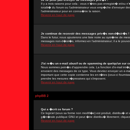
Il y a trois raisons pour cela : vous n'�tes pas enregistr� et/ou
totalit� du forum ou l'administrateur vous emp�che d'envoyer de
l'administrateur pour en conna�tre la raison.
Revenir en haut de page
Je continue de recevoir des messages priv�s non-d�sir�s !
Dans le futur, nous ajouterons une liste noire au syst�me de mes
messages non-d�sir�s, informez-en l'administrateur; il a le pou
Revenir en haut de page
J'ai re�u un e-mail abusif ou de spamming de quelqu'un sur ce
Nous sommes pein�s d'apprendre cela. La fonction d'e-mail int�gr
envoient des messages de ce type. Vous devriez envoyer un e-mail
important que cette copie contienne les en-t�tes (ceux-ci fournisse
prendre les mesures r�pressives qui s'imposent.
Revenir en haut de page
phpBB 2
Qui a �crit ce forum ?
Ce logiciel (sous sa forme non modifi�e) est produit, distribu� et 
g�n�rale publique GNU et peut �tre distribu� librement; cliquez s
Revenir en haut de page