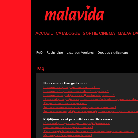
ACCUEIL
CATALOGUE
SORTIE CINEMA
MALAVID
FAQ
Rechercher
Liste des Membres
Groupes d'utilisateurs
FAQ
Connexion et Enregistrement
Pourquoi ne puis-je pas me connecter ?
Pourquoi n'ai-je pas besoin de m'enregistrer ?
Pourquoi suis-je d�connect� automatiquement ?
Comment puis-je �viter que mon nom d'utilisateur apparaisse dans l
J'ai perdu mon mot de passe !
Je me suis inscrit mais ne peux pas me connecter !
Je me suis enregistr� dans le pass�, mais ne peux plus me conn
Pr�f�rences et param�tres des Utilisateurs
Comment puis-je changer mes pr�f�rences ?
Les heures ne sont pas correctes !
J'ai chang� le fuseau horaire et l'heure est toujours incorrecte !
Ma langue n'est pas dans la liste !