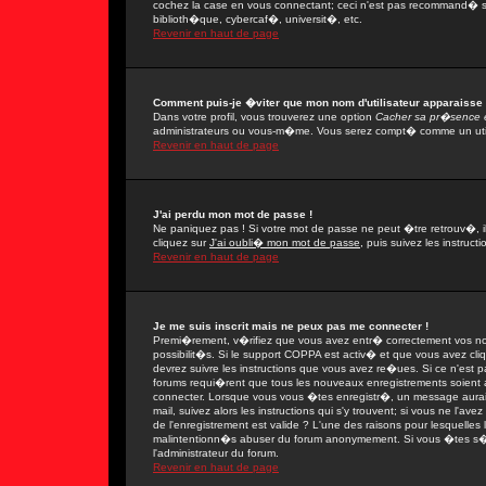
cochez la case en vous connectant; ceci n'est pas recommand� si
biblioth�que, cybercaf�, universit�, etc.
Revenir en haut de page
Comment puis-je �viter que mon nom d'utilisateur apparaisse da
Dans votre profil, vous trouverez une option
Cacher sa pr�sence e
administrateurs ou vous-m�me. Vous serez compt� comme un utilis
Revenir en haut de page
J'ai perdu mon mot de passe !
Ne paniquez pas ! Si votre mot de passe ne peut �tre retrouv�, il 
cliquez sur
J'ai oubli� mon mot de passe
, puis suivez les instruc
Revenir en haut de page
Je me suis inscrit mais ne peux pas me connecter !
Premi�rement, v�rifiez que vous avez entr� correctement vos nom 
possibilit�s. Si le support COPPA est activ� et que vous avez cli
devrez suivre les instructions que vous avez re�ues. Si ce n'est 
forums requi�rent que tous les nouveaux enregistrements soient a
connecter. Lorsque vous vous �tes enregistr�, un message aurait
mail, suivez alors les instructions qui s'y trouvent; si vous ne l'
de l'enregistrement est valide ? L'une des raisons pour lesquelles l'
malintentionn�s abuser du forum anonymement. Si vous �tes s�r q
l'administrateur du forum.
Revenir en haut de page