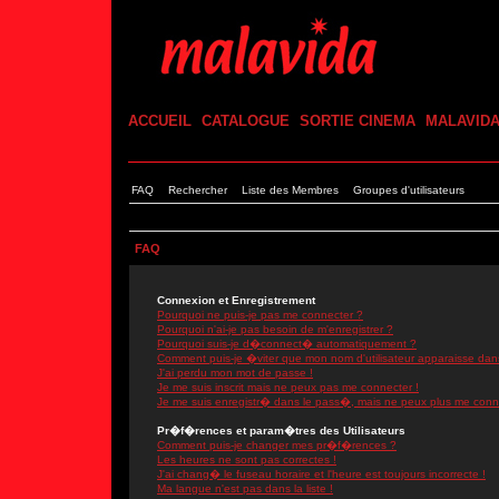
ACCUEIL
CATALOGUE
SORTIE CINEMA
MALAVID
FAQ
Rechercher
Liste des Membres
Groupes d'utilisateurs
FAQ
Connexion et Enregistrement
Pourquoi ne puis-je pas me connecter ?
Pourquoi n'ai-je pas besoin de m'enregistrer ?
Pourquoi suis-je d�connect� automatiquement ?
Comment puis-je �viter que mon nom d'utilisateur apparaisse dans l
J'ai perdu mon mot de passe !
Je me suis inscrit mais ne peux pas me connecter !
Je me suis enregistr� dans le pass�, mais ne peux plus me conn
Pr�f�rences et param�tres des Utilisateurs
Comment puis-je changer mes pr�f�rences ?
Les heures ne sont pas correctes !
J'ai chang� le fuseau horaire et l'heure est toujours incorrecte !
Ma langue n'est pas dans la liste !