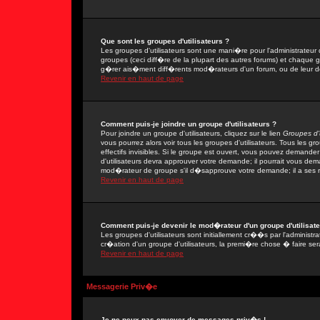
Que sont les groupes d'utilisateurs ?
Les groupes d'utilisateurs sont une mani�re pour l'administrateur 
groupes (ceci diff�re de la plupart des autres forums) et chaque 
g�rer ais�ment diff�rents mod�rateurs d'un forum, ou de leur 
Revenir en haut de page
Comment puis-je joindre un groupe d'utilisateurs ?
Pour joindre un groupe d'utilisateurs, cliquez sur le lien
Groupes d'u
vous pourrez alors voir tous les groupes d'utilisateurs. Tous les 
effectifs invisibles. Si le groupe est ouvert, vous pouvez demand
d'utilisateurs devra approuver votre demande; il pourrait vous dem
mod�rateur de groupe s'il d�sapprouve votre demande; il a ses r
Revenir en haut de page
Comment puis-je devenir le mod�rateur d'un groupe d'utilisate
Les groupes d'utilisateurs sont initiallement cr��s par l'adminis
cr�ation d'un groupe d'utilisateurs, la premi�re chose � faire ser
Revenir en haut de page
Messagerie Priv�e
Je ne peux pas envoyer de messages priv�s !