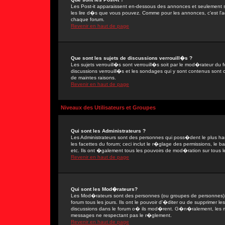
Les Post-it apparaissent en-dessous des annonces et seulement s
les lire d�s que vous pouvez. Comme pour les annonces, c'est l'ad
chaque forum.
Revenir en haut de page
Que sont les sujets de discussions verrouill�s ?
Les sujets verrouill�s sont verrouill�s soit par le mod�rateur du
discussions verrouill�s et les sondages qui y sont contenus sont
de maintes raisons.
Revenir en haut de page
Niveaux des Utilisateurs et Groupes
Qui sont les Administrateurs ?
Les Administrateurs sont des personnes qui poss�dent le plus ha
les facettes du forum; ceci inclut le r�glage des permissions, le 
etc. Ils ont �galement tous les pouvoirs de mod�ration sur tous l
Revenir en haut de page
Qui sont les Mod�rateurs?
Les Mod�rateurs sont des personnes (ou groupes de personnes) d
forum tous les jours. Ils ont le pouvoir d'�diter ou de supprimer les
discussions dans le forum o� ils mod�rent. G�n�ralement, les 
messages ne respectant pas le r�glement.
Revenir en haut de page