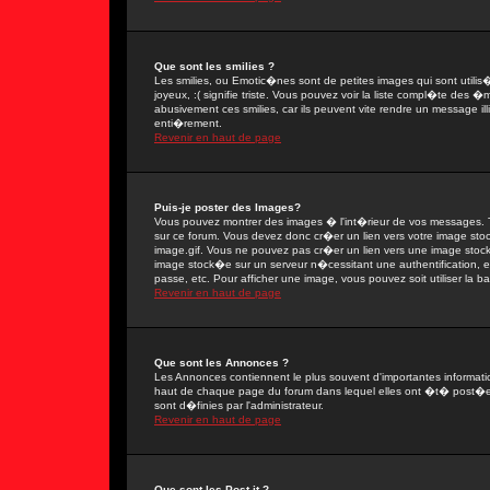
Que sont les smilies ?
Les smilies, ou Emotic�nes sont de petites images qui sont utilis�e
joyeux, :( signifie triste. Vous pouvez voir la liste compl�te des
abusivement ces smilies, car ils peuvent vite rendre un message il
enti�rement.
Revenir en haut de page
Puis-je poster des Images?
Vous pouvez montrer des images � l'int�rieur de vos messages. T
sur ce forum. Vous devez donc cr�er un lien vers votre image sto
image.gif. Vous ne pouvez pas cr�er un lien vers une image stock�
image stock�e sur un serveur n�cessitant une authentification, 
passe, etc. Pour afficher une image, vous pouvez soit utiliser la 
Revenir en haut de page
Que sont les Annonces ?
Les Annonces contiennent le plus souvent d'importantes informat
haut de chaque page du forum dans lequel elles ont �t� post�e
sont d�finies par l'administrateur.
Revenir en haut de page
Que sont les Post-it ?