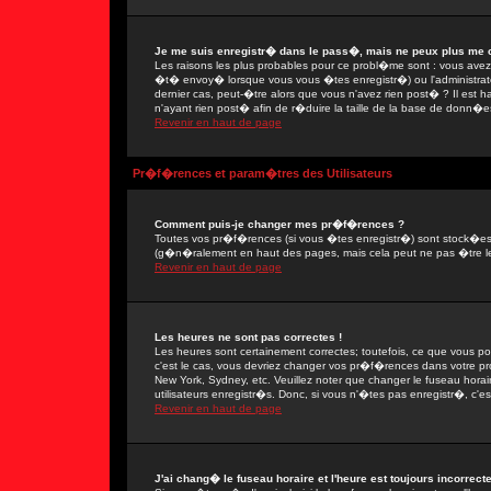
Je me suis enregistr� dans le pass�, mais ne peux plus me 
Les raisons les plus probables pour ce probl�me sont : vous avez e
�t� envoy� lorsque vous vous �tes enregistr�) ou l'administrate
dernier cas, peut-�tre alors que vous n'avez rien post� ? Il est 
n'ayant rien post� afin de r�duire la taille de la base de donn�e
Revenir en haut de page
Pr�f�rences et param�tres des Utilisateurs
Comment puis-je changer mes pr�f�rences ?
Toutes vos pr�f�rences (si vous �tes enregistr�) sont stock�es d
(g�n�ralement en haut des pages, mais cela peut ne pas �tre le
Revenir en haut de page
Les heures ne sont pas correctes !
Les heures sont certainement correctes; toutefois, ce que vous po
c'est le cas, vous devriez changer vos pr�f�rences dans votre prof
New York, Sydney, etc. Veuillez noter que changer le fuseau hora
utilisateurs enregistr�s. Donc, si vous n'�tes pas enregistr�, c'es
Revenir en haut de page
J'ai chang� le fuseau horaire et l'heure est toujours incorrecte