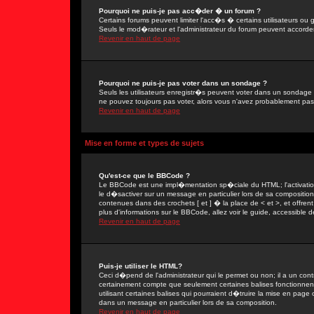
Pourquoi ne puis-je pas acc�der � un forum ?
Certains forums peuvent limiter l'acc�s � certains utilisateurs ou g
Seuls le mod�rateur et l'administrateur du forum peuvent accorder
Revenir en haut de page
Pourquoi ne puis-je pas voter dans un sondage ?
Seuls les utilisateurs enregistr�s peuvent voter dans un sondage 
ne pouvez toujours pas voter, alors vous n'avez probablement pas
Revenir en haut de page
Mise en forme et types de sujets
Qu'est-ce que le BBCode ?
Le BBCode est une impl�mentation sp�ciale du HTML; l'activation
le d�sactiver sur un message en particulier lors de sa compositio
contenues dans des crochets [ et ] � la place de < et >, et offre
plus d'informations sur le BBCode, allez voir le guide, accessible d
Revenir en haut de page
Puis-je utiliser le HTML?
Ceci d�pend de l'administrateur qui le permet ou non; il a un con
certainement compte que seulement certaines balises fonctionne
utilisant certaines balises qui pourraient d�truire la mise en pa
dans un message en particulier lors de sa composition.
Revenir en haut de page