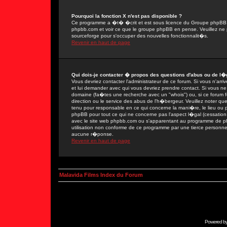
Pourquoi la fonction X n'est pas disponible ?
Ce programme a �t� �crit et est sous licence du Groupe phpBB. Si
phpbb.com et voir ce que le groupe phpBB en pense. Veuillez ne 
sourceforge pour s'occuper des nouvelles fonctionnalit�s.
Revenir en haut de page
Qui dois-je contacter � propos des questions d'abus ou de l�g
Vous devriez contacter l'administrateur de ce forum. Si vous n'ar
et lui demander avec qui vous devriez prendre contact. Si vous ne
domaine (fa�tes une recherche avec un "whois") ou, si ce forum fon
direction ou le service des abus de l'h�bergeur. Veuillez noter
tenu pour responsable en ce qui concerne la mani�re, le lieu ou par
phpBB pour tout ce qui ne concerne pas l'aspect l�gal (cessation 
avec le site web phpbb.com ou s'apparentant au programme de 
utilisation non conforme de ce programme par une tierce person
aucune r�ponse.
Revenir en haut de page
Malavida Films Index du Forum
Powered b