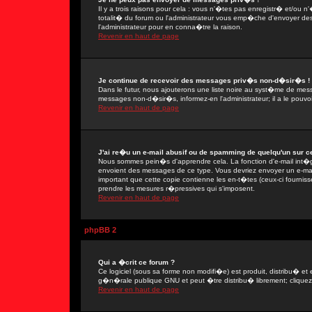
Il y a trois raisons pour cela : vous n'�tes pas enregistr� et/ou
totalit� du forum ou l'administrateur vous emp�che d'envoyer de
l'administrateur pour en conna�tre la raison.
Revenir en haut de page
Je continue de recevoir des messages priv�s non-d�sir�s !
Dans le futur, nous ajouterons une liste noire au syst�me de mes
messages non-d�sir�s, informez-en l'administrateur; il a le pou
Revenir en haut de page
J'ai re�u un e-mail abusif ou de spamming de quelqu'un sur ce
Nous sommes pein�s d'apprendre cela. La fonction d'e-mail int�gr
envoient des messages de ce type. Vous devriez envoyer un e-mail
important que cette copie contienne les en-t�tes (ceux-ci fournisse
prendre les mesures r�pressives qui s'imposent.
Revenir en haut de page
phpBB 2
Qui a �crit ce forum ?
Ce logiciel (sous sa forme non modifi�e) est produit, distribu� et 
g�n�rale publique GNU et peut �tre distribu� librement; cliquez s
Revenir en haut de page