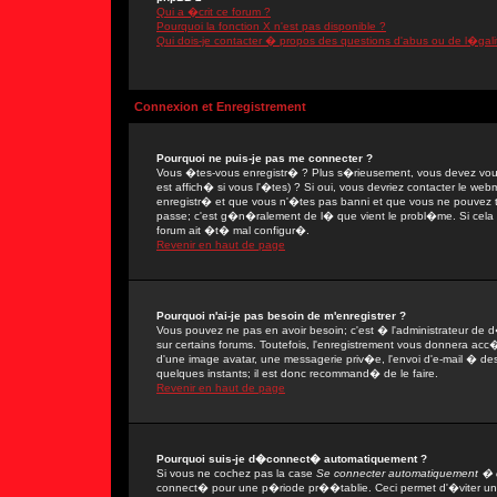
Qui a �crit ce forum ?
Pourquoi la fonction X n'est pas disponible ?
Qui dois-je contacter � propos des questions d'abus ou de l�gali
Connexion et Enregistrement
Pourquoi ne puis-je pas me connecter ?
Vous �tes-vous enregistr� ? Plus s�rieusement, vous devez vous
est affich� si vous l'�tes) ? Si oui, vous devriez contacter le we
enregistr� et que vous n'�tes pas banni et que vous ne pouvez tou
passe; c'est g�n�ralement de l� que vient le probl�me. Si cela ne
forum ait �t� mal configur�.
Revenir en haut de page
Pourquoi n'ai-je pas besoin de m'enregistrer ?
Vous pouvez ne pas en avoir besoin; c'est � l'administrateur de 
sur certains forums. Toutefois, l'enregistrement vous donnera acc�
d'une image avatar, une messagerie priv�e, l'envoi d'e-mail � des 
quelques instants; il est donc recommand� de le faire.
Revenir en haut de page
Pourquoi suis-je d�connect� automatiquement ?
Si vous ne cochez pas la case
Se connecter automatiquement � c
connect� pour une p�riode pr��tablie. Ceci permet d'�viter une 