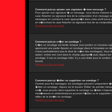
Comment puis-je ajouter une signature � mon message ?
Pour ajouter une signature � un message, vous devez d'abord en 
case
Attacher sa signature
lors de la composition d'un message po
messages en cochant la case appropri�e dans votre profil (vous 
en d�cochant la case Attacher sa signature lors de sa compositio
Revenir en haut de page
Comment puis-je cr�er un sondage ?
Cr�er un sondage est facile; lorsque vous postez un nouveau sujet
apercevoir une partie
Ajouter un sondage
dans le formulaire en d
n'avez probablement pas le droit de cr�er des sondages). Vous de
option, entrez son nom dans le champ appropri� puis cliquez sur
sondage; 0 est un sondage infini. Il y a une limite pour le nombre d
forum).
Revenir en haut de page
Comment puis-je �diter ou supprimer un sondage ?
Comme pour les messages, les sondages peuvent uniquement �tre 
�diter un sondage, cliquez sur le bouton 'Editer' du premier messa
vot�, vous pouvez alors supprimer le sondage ou �diter n'import
mod�rateurs et administrateurs pourront l'�diter ou le supprimer,
milieu de la dur�e du sondage.
Revenir en haut de page