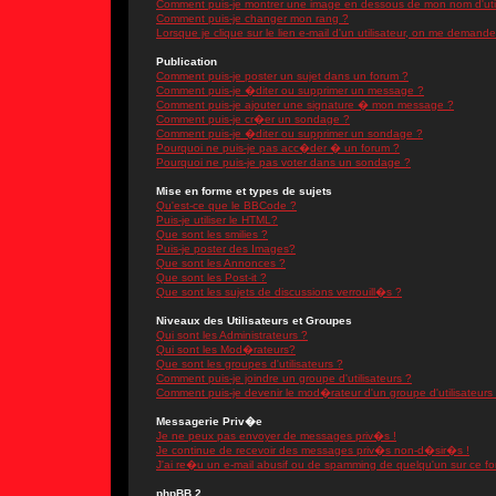
Comment puis-je montrer une image en dessous de mon nom d'util
Comment puis-je changer mon rang ?
Lorsque je clique sur le lien e-mail d'un utilisateur, on me demand
Publication
Comment puis-je poster un sujet dans un forum ?
Comment puis-je �diter ou supprimer un message ?
Comment puis-je ajouter une signature � mon message ?
Comment puis-je cr�er un sondage ?
Comment puis-je �diter ou supprimer un sondage ?
Pourquoi ne puis-je pas acc�der � un forum ?
Pourquoi ne puis-je pas voter dans un sondage ?
Mise en forme et types de sujets
Qu'est-ce que le BBCode ?
Puis-je utiliser le HTML?
Que sont les smilies ?
Puis-je poster des Images?
Que sont les Annonces ?
Que sont les Post-it ?
Que sont les sujets de discussions verrouill�s ?
Niveaux des Utilisateurs et Groupes
Qui sont les Administrateurs ?
Qui sont les Mod�rateurs?
Que sont les groupes d'utilisateurs ?
Comment puis-je joindre un groupe d'utilisateurs ?
Comment puis-je devenir le mod�rateur d'un groupe d'utilisateurs
Messagerie Priv�e
Je ne peux pas envoyer de messages priv�s !
Je continue de recevoir des messages priv�s non-d�sir�s !
J'ai re�u un e-mail abusif ou de spamming de quelqu'un sur ce fo
phpBB 2