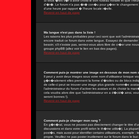
Si vous �tes s�r d'avoir choisi le bon fuseau horaire et que l'heu
d'�t�. Le forum n'a pas �t� con�u pour g�rer le changement ent
d'une heure par rapport � l'heure locale r�elle.
Revenir en haut de page
Ma langue n'est pas dans la liste !
Les raisons les plus probables pour ceci sont que soit l'administra
encore traduit ce forum dans votre langue. Essayez de demander � 
besoin; s'il n'existe pas, sentez-vous alors libre de cr�er une nou
groupe phpBB (allez voir le lien en bas des pages).
Revenir en haut de page
Comment puis-je montrer une image en dessous de mon nom d'u
Il peut y avoir deux images sous votre nom d'utilisateur lorsque 
g�n�ralement elles prennent la forme d'�toiles ou de blocs indi
de celle-ci peut se trouver une image plus grande nomm�e avatar
l'administrateur du forum d'activer les avatars et de choisir la man
cela voudra alors dire que l'administrateur en a d�cid� ainsi, vo
seront bonnes !).
Revenir en haut de page
Comment puis-je changer mon rang ?
En g�n�ral, vous ne pouvez pas directement changer le titre d'un 
discussions et dans votre profil selon le th�me utilis�). La plupa
post�s, mais aussi pour identifier certains utilisateurs, exemple :
propre. Veuillez ne pas poster inutilement sur le forum dans le b