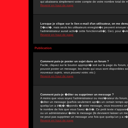
qui abaissera simplement votre compte de votre nombre total de 
Revenir en haut de page
Lorsque je clique sur le lien e-mail d'un utilisateur, on me de
D�sol�, mais seuls les utilisateurs enregistr�s peuvent envoyer 
l'administrateur aurait activ� cette fonctionnalit�). Ceci, pour �vi
Revenir en haut de page
Publication
Comment puis-je poster un sujet dans un forum ?
Facile, cliquez sur le bouton appropri� soit sur la page du forum, 
pouvoir poster un message; les droits qui vous sont disponibles son
nouveaux sujets, vous pouvez voter, etc.
)
Revenir en haut de page
Comment puis-je �diter ou supprimer un message ?
A moins que vous soyez l'administrateur ou mod�rateur du forum
�diter un message (parfois seulement apr�s un certain temps apr�
quelqu'un a d�j� r�pondu � votre message, vous trouverez un pe
le nombre de fois que vous l'avez �dit�. Ce petit texte n'appar
ou un administrateur �dite le message (ils devraient laisser un mes
ne peut pas supprimer un message une fois que quelqu'un y a r
Revenir en haut de page